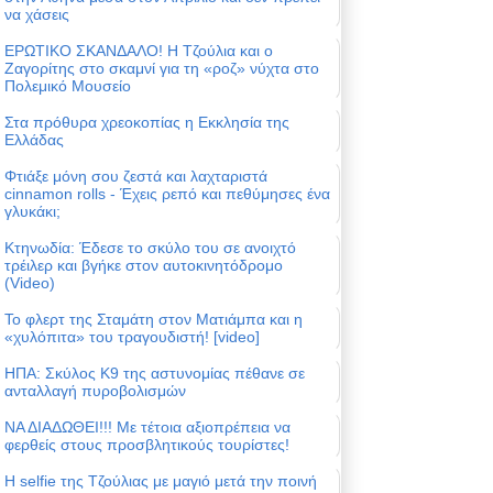
να χάσεις
ΕΡΩΤΙΚΟ ΣΚΑΝΔΑΛΟ! Η Τζούλια και ο
Ζαγορίτης στο σκαμνί για τη «ροζ» νύχτα στο
Πολεμικό Μουσείο
Στα πρόθυρα χρεοκοπίας η Εκκλησία της
Ελλάδας
Φτιάξε μόνη σου ζεστά και λαχταριστά
cinnamon rolls - Έχεις ρεπό και πεθύμησες ένα
γλυκάκι;
Κτηνωδία: Έδεσε το σκύλο του σε ανοιχτό
τρέιλερ και βγήκε στον αυτοκινητόδρομο
(Video)
Το φλερτ της Σταμάτη στον Ματιάμπα και η
«χυλόπιτα» του τραγουδιστή! [video]
ΗΠΑ: Σκύλος Κ9 της αστυνομίας πέθανε σε
ανταλλαγή πυροβολισμών
ΝΑ ΔΙΑΔΩΘΕΙ!!! Με τέτοια αξιοπρέπεια να
φερθείς στους προσβλητικούς τουρίστες!
Η selfie της Τζούλιας με μαγιό μετά την ποινή