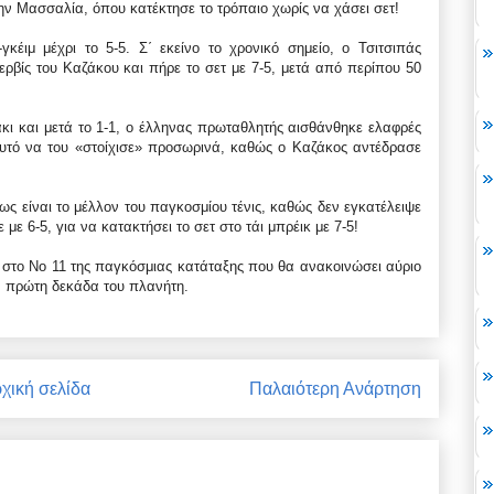
ην Μασσαλία, όπου κατέκτησε το τρόπαιο χωρίς να χάσει σετ!
γκέιμ μέχρι το 5-5. Σ΄ εκείνο το χρονικό σημείο, ο Τσιτσιπάς
ρβίς του Καζάκου και πήρε το σετ με 7-5, μετά από περίπου 50
κι και μετά το 1-1, ο έλληνας πρωταθλητής αισθάνθηκε ελαφρές
αυτό να του «στοίχισε» προσωρινά, καθώς ο Καζάκος αντέδρασε
ως είναι το μέλλον του παγκοσμίου τένις, καθώς δεν εγκατέλειψε
με 6-5, για να κατακτήσει το σετ στο τάι μπρέικ με 7-5!
ον στο Νο 11 της παγκόσμιας κατάταξης που θα ανακοινώσει αύριο
ν πρώτη δεκάδα του πλανήτη.
χική σελίδα
Παλαιότερη Ανάρτηση