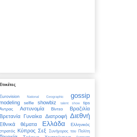
Ετικέτες
gossip
Eurovision
National Geographic
modeling
showbiz
selfie
tips
talent show
Αστυνομία
Βραζιλία
Άντρας
Βίντεο
Διεθνή
Βρετανία
Γυναίκα
Διατροφή
Ελλάδα
Εθνικά θέματα
Ελληνικός
Κύπρος
Σεξ
στρατός
Συνήγορος του Πολίτη
Τουρκία
Τρόφιμα
Χριστούγεννα