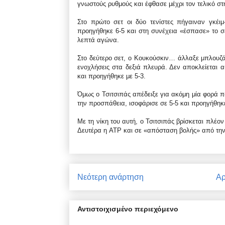
γνωστούς ρυθμούς και έφθασε μέχρι τον τελικό στ
Στο πρώτο σετ οι δύο τενίστες πήγαιναν γκέιμ-
προηγήθηκε 6-5 και στη συνέχεια «έσπασε» το σε
λεπτά αγώνα.
Στο δεύτερο σετ, ο Κουκούσκιν… άλλαξε μπλουζά
ενοχλήσεις στα δεξιά πλευρά. Δεν αποκλείεται 
και προηγήθηκε με 5-3.
Όμως ο Τσιτσιπάς απέδειξε για ακόμη μία φορά π
την προσπάθεια, ισοφάρισε σε 5-5 και προηγήθηκε 
Με τη νίκη του αυτή, ο Τσιτσιπάς βρίσκεται πλέ
Δευτέρα η ATP και σε «απόσταση βολής» από τη
Νεότερη ανάρτηση
Αρ
Αντιστοιχισμένο περιεχόμενο