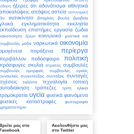
έκτακτη
ήξερες ότι
αδυνάτισμα
αθλητικά
είδηση
αποκαλύψεις
απόψεις
αστεία
αστυνομική
αυτοκίνητο
βιταμίνες
βουλή
βραβεία
βία
γλυκά
εγκληματικότητα
εκκλησία
εκπαίδευση
επιστήμες
εργασία
ζώδια
κοινωνικά
κακοποίηση ζώων
μυστικά και
οικονομία
ναρκωτικά
συμβουλές
μόδα
περίεργα
ομογένεια
παράξενα
πολιτική
περιβάλλον
ποδόσφαιρο
πρόσφυγες
σκυλιά
συμβουλές
στρατός
συμβουλές ομορφιάς
συμβουλές υγείας
συνταγές
συναυλίες
συνεντεύξεις
συντάξεις
σχέσεις
τεχνολογία
τοπική
ταλέντα
αυτοδιοίκηση
τράπεζες
τρίτη ηλικία
υγεία
τρομοκρατία
φυσικά φαινόμενα
φυσικές καταστροφές
φωτογραφία
χρηματιστήριο
Βρείτε μας στο
Ακολουθήστε μας
Facebook
στο Twitter