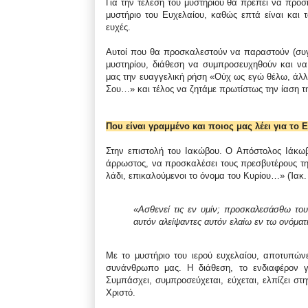
Για την τέλεση του μυστηρίου θα πρέπει να προσ
μυστήριο του Ευχελαίου, καθώς επτά είναι και 
ευχές.
Αυτοί που θα προσκαλεστούν να παραστούν (συγγ
μυστηρίου, διάθεση να συμπροσευχηθούν και ν
μας την ευαγγελική ρήση «Ούχ ως εγώ θέλω, άλλ
Σου…» και τέλος να ζητάμε πρωτίστως την ίαση τ
Που είναι γραμμένο και ποιος μας λέει για το 
Στην επιστολή του Ιακώβου. O Απόστολος Ιάκωβο
άρρωστος, να προσκαλέσει τους πρεσβυτέρους τη
λάδι, επικαλούμενοι το όνομα του Κυρίου…» (Ίακ. ε
«Ασθενεί τις εν υμίν; προσκαλεσάσθω το
αυτόν αλείψαντες αυτόν ελαίω εν τω ονόματ
Με το μυστήριο του ιερού ευχελαίου, αποτυπώ
συνάνθρωπο μας. Η διάθεση, το ενδιαφέρον γ
Συμπάσχει, συμπροσεύχεται, εύχεται, ελπίζει σ
Χριστό.