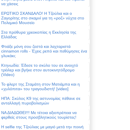
να χάσεις
ΕΡΩΤΙΚΟ ΣΚΑΝΔΑΛΟ! Η Τζούλια και ο
Ζαγορίτης στο σκαμνί για τη «ροζ» νύχτα στο
Πολεμικό Μουσείο
Στα πρόθυρα χρεοκοπίας η Εκκλησία της
Ελλάδας
Φτιάξε μόνη σου ζεστά και λαχταριστά
cinnamon rolls - Έχεις ρεπό και πεθύμησες ένα
γλυκάκι;
Κτηνωδία: Έδεσε το σκύλο του σε ανοιχτό
τρέιλερ και βγήκε στον αυτοκινητόδρομο
(Video)
Το φλερτ της Σταμάτη στον Ματιάμπα και η
«χυλόπιτα» του τραγουδιστή! [video]
ΗΠΑ: Σκύλος Κ9 της αστυνομίας πέθανε σε
ανταλλαγή πυροβολισμών
ΝΑ ΔΙΑΔΩΘΕΙ!!! Με τέτοια αξιοπρέπεια να
φερθείς στους προσβλητικούς τουρίστες!
Η selfie της Τζούλιας με μαγιό μετά την ποινή