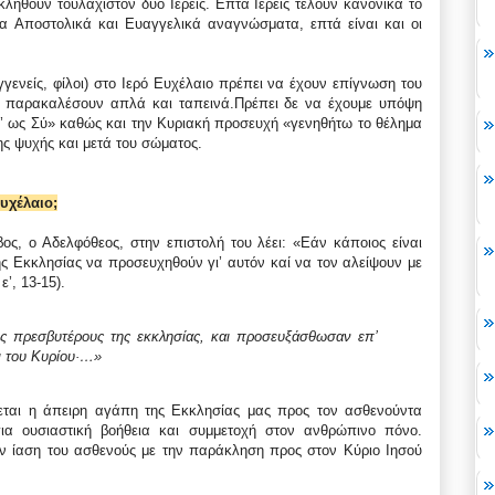
κληθούν τουλάχιστον δύο Ιερείς. Επτά Ιερείς τελούν κανονικά το
τα Αποστολικά και Ευαγγελικά αναγνώσματα, επτά είναι και οι
ενείς, φίλοι) στο Ιερό Ευχέλαιο πρέπει να έχουν επίγνωση του
α παρακαλέσουν απλά και ταπεινά.Πρέπει δε να έχουμε υπόψη
’ ως Σύ» καθώς και την Κυριακή προσευχή «γενηθήτω το θέλημα
ης ψυχής και μετά του σώματος.
Ευχέλαιο;
ς, o Aδελφόθεος, στην επιστολή του λέει: «Εάν κάποιος είναι
ς Εκκλησίας να προσευχηθούν γι’ αυτόν καί να τον αλείψουν με
’, 13-15).
υς πρεσβυτέρους της εκκλησίας, και προσευξάσθωσαν επ’
ι του Κυρίου·…»
νεται η άπειρη αγάπη της Εκκλησίας μας προς τον ασθενούντα
ια ουσιαστική βοήθεια και συμμετοχή στον ανθρώπινο πόνο.
την ίαση του ασθενούς με την παράκληση προς στον Κύριο Ιησού