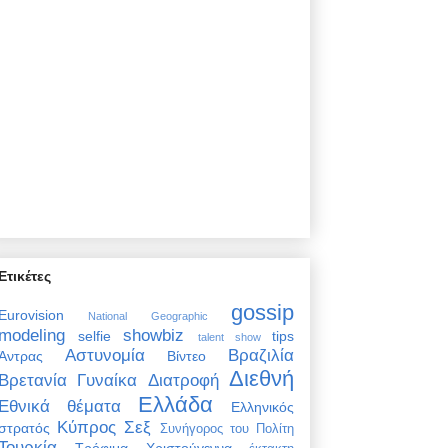
Ετικέτες
gossip
Eurovision
National Geographic
modeling
showbiz
selfie
tips
talent show
Αστυνομία
Βραζιλία
Άντρας
Βίντεο
Διεθνή
Βρετανία
Γυναίκα
Διατροφή
Ελλάδα
Εθνικά θέματα
Ελληνικός
Κύπρος
Σεξ
στρατός
Συνήγορος του Πολίτη
Τουρκία
Τρόφιμα
Χριστούγεννα