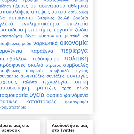
έκτακτη
ήξερες ότι
αδυνάτισμα
αθλητικά
είδηση
αποκαλύψεις
απόψεις
αστεία
αστυνομική
αυτοκίνητο
βιταμίνες
βουλή
βραβεία
βία
γλυκά
εγκληματικότητα
εκκλησία
εκπαίδευση
επιστήμες
εργασία
ζώδια
κοινωνικά
κακοποίηση ζώων
μυστικά και
οικονομία
ναρκωτικά
συμβουλές
μόδα
περίεργα
ομογένεια
παράξενα
πολιτική
περιβάλλον
ποδόσφαιρο
πρόσφυγες
σκυλιά
συμβουλές
στρατός
συμβουλές ομορφιάς
συμβουλές υγείας
συνταγές
συναυλίες
συνεντεύξεις
συντάξεις
σχέσεις
τεχνολογία
τοπική
ταλέντα
αυτοδιοίκηση
τράπεζες
τρίτη ηλικία
υγεία
τρομοκρατία
φυσικά φαινόμενα
φυσικές καταστροφές
φωτογραφία
χρηματιστήριο
Βρείτε μας στο
Ακολουθήστε μας
Facebook
στο Twitter