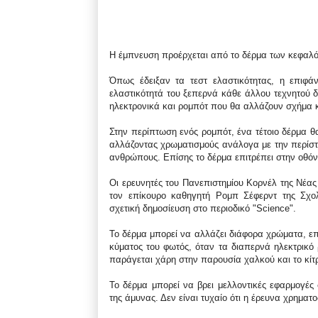
Η έμπνευση προέρχεται από το δέρμα των κεφαλ
Όπως έδειξαν τα τεστ ελαστικότητας, η επιφά
ελαστικότητά του ξεπερνά κάθε άλλου τεχνητού
ηλεκτρονικά και ρομπότ που θα αλλάζουν σχήμα 
Στην περίπτωση ενός ρομπότ, ένα τέτοιο δέρμα θ
αλλάζοντας χρωματισμούς ανάλογα με την περίστ
ανθρώπους. Επίσης το δέρμα επιτρέπει στην οθόν
Οι ερευνητές του Πανεπιστημίου Κορνέλ της Νέας 
τον επίκουρο καθηγητή Ρομπ Σέφερντ της Σχ
σχετική δημοσίευση στο περιοδικό "Science".
Το δέρμα μπορεί να αλλάζει διάφορα χρώματα, επ
κύματος του φωτός, όταν τα διαπερνά ηλεκτρικό 
παράγεται χάρη στην παρουσία χαλκού και το κίτ
Το δέρμα μπορεί να βρει μελλοντικές εφαρμογές 
της άμυνας. Δεν είναι τυχαίο ότι η έρευνα χρημα