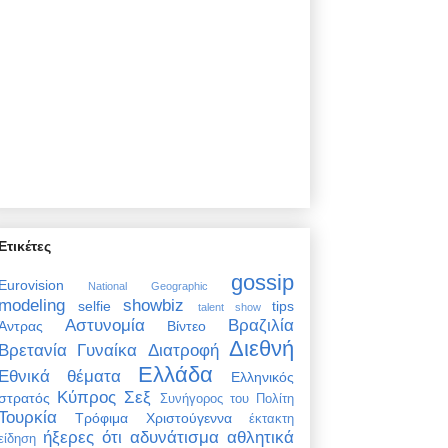
Ετικέτες
gossip
Eurovision
National Geographic
modeling
showbiz
selfie
tips
talent show
Αστυνομία
Βραζιλία
Άντρας
Βίντεο
Διεθνή
Βρετανία
Γυναίκα
Διατροφή
Ελλάδα
Εθνικά θέματα
Ελληνικός
Κύπρος
Σεξ
στρατός
Συνήγορος του Πολίτη
Τουρκία
Τρόφιμα
Χριστούγεννα
έκτακτη
ήξερες ότι
αδυνάτισμα
αθλητικά
είδηση