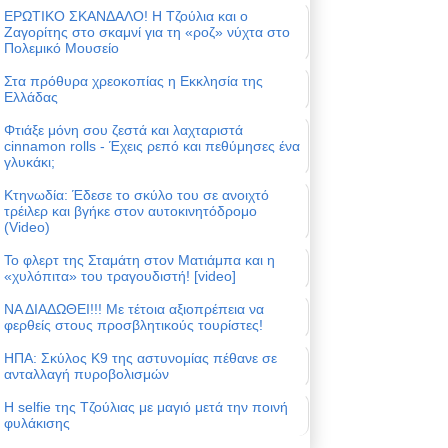
ΕΡΩΤΙΚΟ ΣΚΑΝΔΑΛΟ! Η Τζούλια και ο
Ζαγορίτης στο σκαμνί για τη «ροζ» νύχτα στο
Πολεμικό Μουσείο
Στα πρόθυρα χρεοκοπίας η Εκκλησία της
Ελλάδας
Φτιάξε μόνη σου ζεστά και λαχταριστά
cinnamon rolls - Έχεις ρεπό και πεθύμησες ένα
γλυκάκι;
Κτηνωδία: Έδεσε το σκύλο του σε ανοιχτό
τρέιλερ και βγήκε στον αυτοκινητόδρομο
(Video)
Το φλερτ της Σταμάτη στον Ματιάμπα και η
«χυλόπιτα» του τραγουδιστή! [video]
ΝΑ ΔΙΑΔΩΘΕΙ!!! Με τέτοια αξιοπρέπεια να
φερθείς στους προσβλητικούς τουρίστες!
ΗΠΑ: Σκύλος Κ9 της αστυνομίας πέθανε σε
ανταλλαγή πυροβολισμών
Η selfie της Τζούλιας με μαγιό μετά την ποινή
φυλάκισης