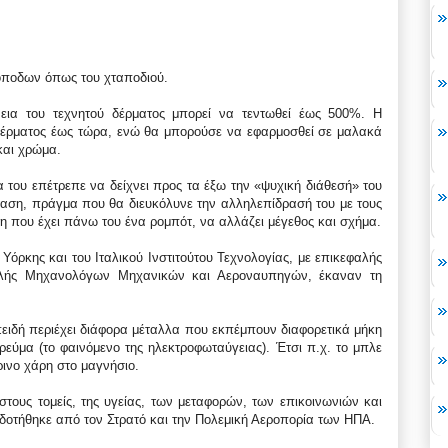
όποδων όπως του χταποδιού.
νεια του τεχνητού δέρματος μπορεί να τεντωθεί έως 500%. Η
 δέρματος έως τώρα, ενώ θα μπορούσε να εφαρμοσθεί σε μαλακά
και χρώμα.
α του επέτρεπε να δείχνει προς τα έξω την «ψυχική διάθεσή» του
αση, πράγμα που θα διευκόλυνε την αλληλεπίδρασή του με τους
η που έχει πάνω του ένα ρομπότ, να αλλάζει μέγεθος και σχήμα.
Υόρκης και του Ιταλικού Ινστιτούτου Τεχνολογίας, με επικεφαλής
ολής Μηχανολόγων Μηχανικών και Αεροναυπηγών, έκαναν τη
ειδή περιέχει διάφορα μέταλλα που εκπέμπουν διαφορετικά μήκη
ρεύμα (το φαινόμενο της ηλεκτροφωταύγειας). Έτσι π.χ. το μπλε
ρινο χάρη στο μαγνήσιο.
στους τομείς, της υγείας, των μεταφορών, των επικοινωνιών και
τοδοτήθηκε από τον Στρατό και την Πολεμική Αεροπορία των ΗΠΑ.