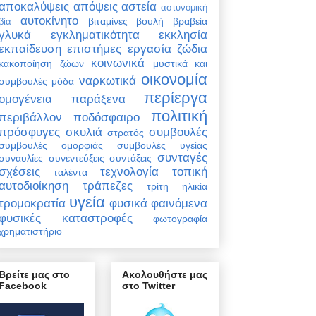
αποκαλύψεις
απόψεις
αστεία
αστυνομική
αυτοκίνητο
βιταμίνες
βουλή
βραβεία
βία
γλυκά
εγκληματικότητα
εκκλησία
εκπαίδευση
επιστήμες
εργασία
ζώδια
κοινωνικά
κακοποίηση ζώων
μυστικά και
οικονομία
ναρκωτικά
συμβουλές
μόδα
περίεργα
ομογένεια
παράξενα
πολιτική
περιβάλλον
ποδόσφαιρο
πρόσφυγες
σκυλιά
συμβουλές
στρατός
συμβουλές ομορφιάς
συμβουλές υγείας
συνταγές
συναυλίες
συνεντεύξεις
συντάξεις
σχέσεις
τεχνολογία
τοπική
ταλέντα
αυτοδιοίκηση
τράπεζες
τρίτη ηλικία
υγεία
τρομοκρατία
φυσικά φαινόμενα
φυσικές καταστροφές
φωτογραφία
χρηματιστήριο
Βρείτε μας στο
Ακολουθήστε μας
Facebook
στο Twitter