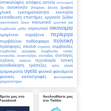
αποκαλύψεις
απόψεις
αστεία
αστυνομική
αυτοκίνητο
βιταμίνες
βουλή
βραβεία
βία
γλυκά
εγκληματικότητα
εκκλησία
εκπαίδευση
επιστήμες
εργασία
ζώδια
κοινωνικά
κακοποίηση ζώων
μυστικά και
οικονομία
ναρκωτικά
συμβουλές
μόδα
περίεργα
ομογένεια
παράξενα
πολιτική
περιβάλλον
ποδόσφαιρο
πρόσφυγες
σκυλιά
συμβουλές
στρατός
συμβουλές ομορφιάς
συμβουλές υγείας
συνταγές
συναυλίες
συνεντεύξεις
συντάξεις
σχέσεις
τεχνολογία
τοπική
ταλέντα
αυτοδιοίκηση
τράπεζες
τρίτη ηλικία
υγεία
τρομοκρατία
φυσικά φαινόμενα
φυσικές καταστροφές
φωτογραφία
χρηματιστήριο
Βρείτε μας στο
Ακολουθήστε μας
Facebook
στο Twitter