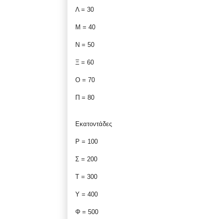
Λ = 30
Μ = 40
Ν = 50
Ξ = 60
Ο = 70
Π = 80
Εκατοντάδες
Ρ = 100
Σ = 200
Τ = 300
Υ = 400
Φ = 500