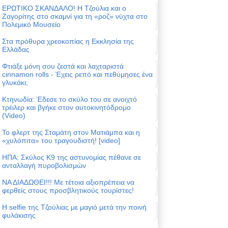
ΕΡΩΤΙΚΟ ΣΚΑΝΔΑΛΟ! Η Τζούλια και ο
Ζαγορίτης στο σκαμνί για τη «ροζ» νύχτα στο
Πολεμικό Μουσείο
Στα πρόθυρα χρεοκοπίας η Εκκλησία της
Ελλάδας
Φτιάξε μόνη σου ζεστά και λαχταριστά
cinnamon rolls - Έχεις ρεπό και πεθύμησες ένα
γλυκάκι;
Κτηνωδία: Έδεσε το σκύλο του σε ανοιχτό
τρέιλερ και βγήκε στον αυτοκινητόδρομο
(Video)
Το φλερτ της Σταμάτη στον Ματιάμπα και η
«χυλόπιτα» του τραγουδιστή! [video]
ΗΠΑ: Σκύλος Κ9 της αστυνομίας πέθανε σε
ανταλλαγή πυροβολισμών
ΝΑ ΔΙΑΔΩΘΕΙ!!! Με τέτοια αξιοπρέπεια να
φερθείς στους προσβλητικούς τουρίστες!
Η selfie της Τζούλιας με μαγιό μετά την ποινή
φυλάκισης