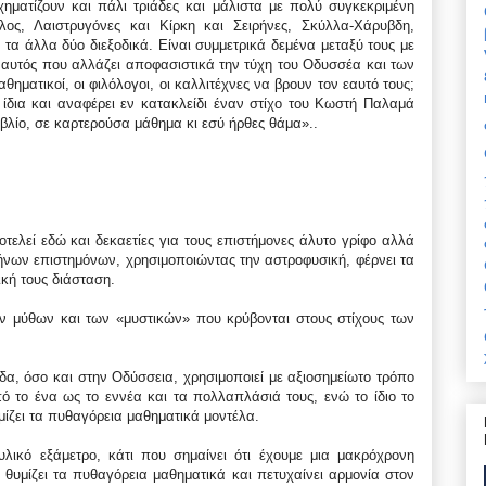
χηματίζουν και πάλι τριάδες και μάλιστα με πολύ συγκεκριμένη
λος, Λαιστρυγόνες και Κίρκη και Σειρήνες, Σκύλλα-Χάρυβδη,
 τα άλλα δύο διεξοδικά. Είναι συμμετρικά δεμένα μεταξύ τους με
αι αυτός που αλλάζει αποφασιστικά την τύχη του Οδυσσέα και των
θηματικοί, οι φιλόλογοι, οι καλλιτέχνες να βρουν τον εαυτό τους;
ίδια και αναφέρει εν κατακλείδι έναν στίχο του Κωστή Παλαμά
λίο, σε καρτερούσα μάθημα κι εσύ ήρθες θάμα»..
λεί εδώ και δεκαετίες για τους επιστήμονες άλυτο γρίφο αλλά
ήνων επιστημόνων, χρησιμοποιώντας την αστροφυσική, φέρνει τα
κή τους διάσταση.
των μύθων και των «μυστικών» που κρύβονται στους στίχους των
α, όσο και στην Οδύσσεια, χρησιμοποιεί με αξιοσημείωτο τρόπο
ό το ένα ως το εννέα και τα πολλαπλάσιά τους, ενώ το ίδιο το
μίζει τα πυθαγόρεια μαθηματικά μοντέλα.
υλικό εξάμετρο, κάτι που σημαίνει ότι έχουμε μια μακρόχρονη
θυμίζει τα πυθαγόρεια μαθηματικά και πετυχαίνει αρμονία στον