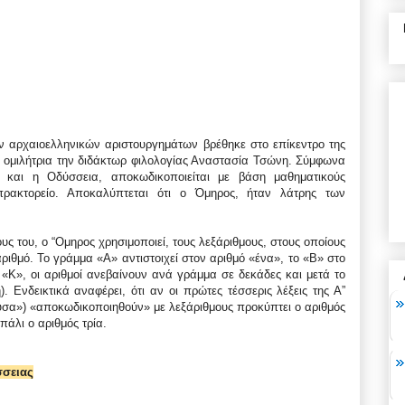
 αρχαιοελληνικών αριστουργημάτων βρέθηκε στο επίκεντρο της
ή ομιλήτρια την διδάκτωρ φιλολογίας Αναστασία Τσώνη. Σύμφωνα
 και η Οδύσσεια, αποκωδικοποιείται με βάση μαθηματικούς
ρακτορείο. Αποκαλύπτεται ότι ο Όμηρος, ήταν λάτρης των
υς του, ο “Ομηρος χρησιμοποιεί, τους λεξάριθμους, στους οποίους
ριθμό. Το γράμμα «Α» αντιστοιχεί στον αριθμό «ένα», το «Β» στο
ο «Κ», οι αριθμοί ανεβαίνουν ανά γράμμα σε δεκάδες και μετά το
Ενδεικτικά αναφέρει, ότι αν οι πρώτες τέσσερις λέξεις της Α”
ύσα») «αποκωδικοποιηθούν» με λεξάριθμους προκύπτει ο αριθμός
πάλι ο αριθμός τρία.
σσειας