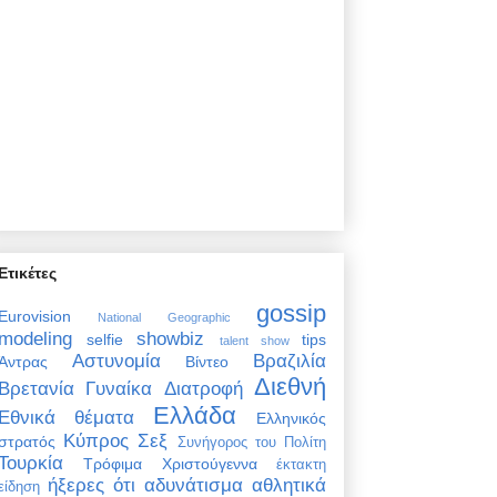
Ετικέτες
gossip
Eurovision
National Geographic
modeling
showbiz
selfie
tips
talent show
Αστυνομία
Βραζιλία
Άντρας
Βίντεο
Διεθνή
Βρετανία
Γυναίκα
Διατροφή
Ελλάδα
Εθνικά θέματα
Ελληνικός
Κύπρος
Σεξ
στρατός
Συνήγορος του Πολίτη
Τουρκία
Τρόφιμα
Χριστούγεννα
έκτακτη
ήξερες ότι
αδυνάτισμα
αθλητικά
είδηση