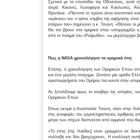
Σχετικά με τα επεισόδια της Οδύσσειας, αυτά σ
σειρά: Κίκονες, Λωτοφάγοι και Κύκλωπες, Αίο
Θρινάκια. «Πάντοτε το πρώτο είναι συνοπτικό και
«κρίκους» και ο τρίτος κόμβος της αφήγησης είν
εταίρων του» σημειώνει η κ. Τσώνη. «Θέλουν οι μα
Θα τον βρουν στα ομηρικά έπη» υπογραμμίζει η 
από το ποίημά του «Pαψωδία»: «ω μεγαλόχαρο βιβ
Πως η NASA χρονολόγησε τα ομηρικά έπη
Επίσης, η χρονολόγηση των Ομηρικών Επών αποτε
και ένα μεγάλο στοίχημα. Ωστόσο μία ομάδα Ελλ
αριστουργήματα του Ομήρου πιο κοντά στην ιστορι
Ας ξετυλίξουμε όμως το κουβάρι της ιστορίας, 
Ομηρικών Επών.
Όπως εκτιμά η Αναστασία Τσώνη, τόσο στην Ιλιάδ
στις αναφορές του χαρακτηριστικούς αριθμούς απ
μέτρο των στίχων διαπνέεται από αρμονία που θυ
«Το έπος [της Ιλιάδας] είναι γραμμένο σε δακτ
συλλαβή και δύο βραχύχρονες. Η εναλλαγή αυτή 