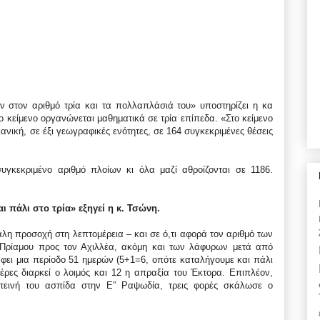
ν στον αριθμό τρία και τα πολλαπλάσιά του» υποστηρίζει η κα
το κείμενο οργανώνεται μαθηματικά σε τρία επίπεδα. «Στο κείμενο
ανική, σε έξι γεωγραφικές ενότητες, σε 164 συγκεκριμένες θέσεις
συγκεκριμένο αριθμό πλοίων κι όλα μαζί αθροίζονται σε 1186.
ι πάλι στο τρία» εξηγεί η κ. Τσώνη.
άλη προσοχή στη λεπτομέρεια – και σε ό,τι αφορά τον αριθμό των
Πρίαμου προς τον Αχιλλέα, ακόμη και των λάφυρων μετά από
φει μια περίοδο 51 ημερών (5+1=6, οπότε καταλήγουμε και πάλι
έρες διαρκεί ο λοιμός και 12 η απραξία του Έκτορα. Επιπλέον,
τεινή του ασπίδα στην Ε” Ραψωδία, τρεις φορές σκάλωσε ο