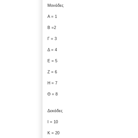
Μονάδες
Α = 1
B =2
Γ = 3
Δ = 4
Ε = 5
Ζ = 6
Η = 7
Θ = 8
Δεκάδες
Ι = 10
Κ = 20