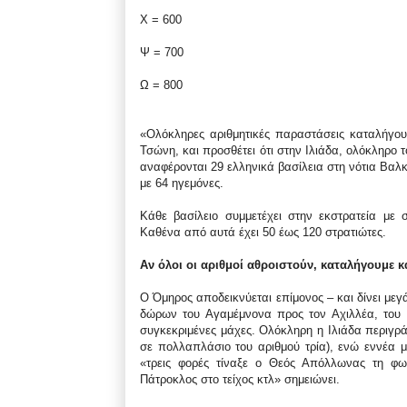
Χ = 600
Ψ = 700
Ω = 800
«Ολόκληρες αριθμητικές παραστάσεις καταλήγου
Τσώνη, και προσθέτει ότι στην Ιλιάδα, ολόκληρο 
αναφέρονται 29 ελληνικά βασίλεια στη νότια Βαλκ
με 64 ηγεμόνες.
Κάθε βασίλειο συμμετέχει στην εκστρατεία με 
Καθένα από αυτά έχει 50 έως 120 στρατιώτες.
Αν όλοι οι αριθμοί αθροιστούν, καταλήγουμε κα
Ο Όμηρος αποδεικνύεται επίμονος – και δίνει μεγ
δώρων του Αγαμέμνονα προς τον Αχιλλέα, του 
συγκεκριμένες μάχες. Ολόκληρη η Ιλιάδα περιγρά
σε πολλαπλάσιο του αριθμού τρία), ενώ εννέα μ
«τρεις φορές τίναξε ο Θεός Απόλλωνας τη φω
Πάτροκλος στο τείχος κτλ» σημειώνει.