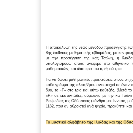
Η αποκάλυψη της νέας μέθοδου προσέγγισης των
8ης διεθνούς μαθηματικής εβδομάδας, με κεντρικ
με την προσέγγιση της κας Τσώνη, η Ιλιάδα
υπολογισμούς, όπως ανέφερε στο αθηναϊκό π
μαθηματικών, και ιδιαίτερα του αριθμού τρία.
Για να δώσει μαθηματικές προεκτάσεις στους στίχο
κάθε γράμμα της αλφαβήτου αντιστοιχεί σε έναν α
δύο, το «Γ» στο τρία και ούτω καθεξής. (Μετά τ
«Ρ» σε εκατοντάδες, σύμφωνα με την κα Τσώνη). 
Ραψωδίας της Οδύσσειας («άνδρα μοι έννεπε, μο
1182, που αν αθροιστεί ανά ψηφίο, προκύπτει και 
Το μυστικό αλφάβητο της Ιλιάδας και της Οδύ