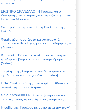
να χάσεις
ΕΡΩΤΙΚΟ ΣΚΑΝΔΑΛΟ! Η Τζούλια και ο
Ζαγορίτης στο σκαμνί για τη «ροζ» νύχτα στο
Πολεμικό Μουσείο
Στα πρόθυρα χρεοκοπίας η Εκκλησία της
Ελλάδας
Φτιάξε μόνη σου ζεστά και λαχταριστά
cinnamon rolls - Έχεις ρεπό και πεθύμησες ένα
γλυκάκι;
Κτηνωδία: Έδεσε το σκύλο του σε ανοιχτό
τρέιλερ και βγήκε στον αυτοκινητόδρομο
(Video)
Το φλερτ της Σταμάτη στον Ματιάμπα και η
«χυλόπιτα» του τραγουδιστή! [video]
ΗΠΑ: Σκύλος Κ9 της αστυνομίας πέθανε σε
ανταλλαγή πυροβολισμών
ΝΑ ΔΙΑΔΩΘΕΙ!!! Με τέτοια αξιοπρέπεια να
φερθείς στους προσβλητικούς τουρίστες!
Η selfie της Τζούλιας με μαγιό μετά την ποινή