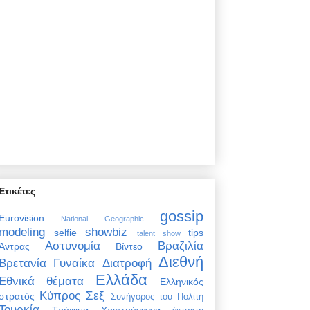
Ετικέτες
gossip
Eurovision
National Geographic
modeling
showbiz
selfie
tips
talent show
Αστυνομία
Βραζιλία
Άντρας
Βίντεο
Διεθνή
Βρετανία
Γυναίκα
Διατροφή
Ελλάδα
Εθνικά θέματα
Ελληνικός
Κύπρος
Σεξ
στρατός
Συνήγορος του Πολίτη
Τουρκία
Τρόφιμα
Χριστούγεννα