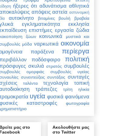
έκτακτη
ήξερες ότι
αδυνάτισμα
αθλητικά
είδηση
αποκαλύψεις
απόψεις
αστεία
αστυνομική
αυτοκίνητο
βιταμίνες
βουλή
βραβεία
βία
γλυκά
εγκληματικότητα
εκκλησία
εκπαίδευση
επιστήμες
εργασία
ζώδια
κοινωνικά
κακοποίηση ζώων
μυστικά και
οικονομία
ναρκωτικά
συμβουλές
μόδα
περίεργα
ομογένεια
παράξενα
πολιτική
περιβάλλον
ποδόσφαιρο
πρόσφυγες
σκυλιά
συμβουλές
στρατός
συμβουλές ομορφιάς
συμβουλές υγείας
συνταγές
συναυλίες
συνεντεύξεις
συντάξεις
σχέσεις
τεχνολογία
τοπική
ταλέντα
αυτοδιοίκηση
τράπεζες
τρίτη ηλικία
υγεία
τρομοκρατία
φυσικά φαινόμενα
φυσικές καταστροφές
φωτογραφία
χρηματιστήριο
Βρείτε μας στο
Ακολουθήστε μας
Facebook
στο Twitter