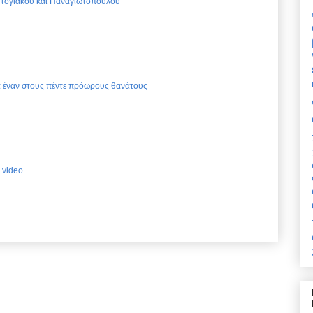
Ντογιάκου και Παναγιωτόπουλου
ια έναν στους πέντε πρόωρους θανάτους
 video