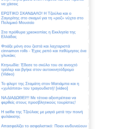
να χάσεις
ΕΡΩΤΙΚΟ ΣΚΑΝΔΑΛΟ! Η Τζούλια και ο
Ζαγορίτης στο σκαμνί για τη «ροζ» νύχτα στο
Πολεμικό Μουσείο
Στα πρόθυρα χρεοκοπίας η Εκκλησία της
Ελλάδας
Φτιάξε μόνη σου ζεστά και λαχταριστά
cinnamon rolls - Έχεις ρεπό και πεθύμησες ένα
γλυκάκι;
Κτηνωδία: Έδεσε το σκύλο του σε ανοιχτό
τρέιλερ και βγήκε στον αυτοκινητόδρομο
(Video)
Το φλερτ της Σταμάτη στον Ματιάμπα και η
«χυλόπιτα» του τραγουδιστή! [video]
ΝΑ ΔΙΑΔΩΘΕΙ!!! Με τέτοια αξιοπρέπεια να
φερθείς στους προσβλητικούς τουρίστες!
Η selfie της Τζούλιας με μαγιό μετά την ποινή
φυλάκισης
Απασφαλίζει το ασφαλιστικό: Ποιοι κινδυνεύουν