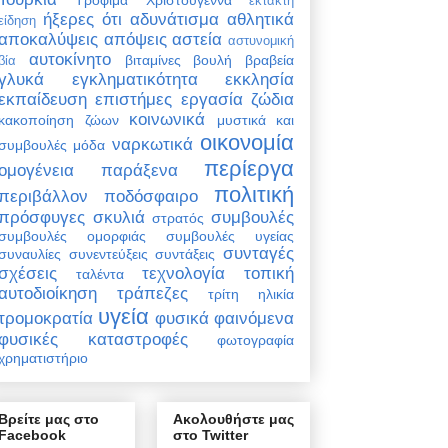
έκτακτη
ήξερες ότι
αδυνάτισμα
αθλητικά
είδηση
αποκαλύψεις
απόψεις
αστεία
αστυνομική
αυτοκίνητο
βιταμίνες
βουλή
βραβεία
βία
γλυκά
εγκληματικότητα
εκκλησία
εκπαίδευση
επιστήμες
εργασία
ζώδια
κοινωνικά
κακοποίηση ζώων
μυστικά και
οικονομία
ναρκωτικά
συμβουλές
μόδα
περίεργα
ομογένεια
παράξενα
πολιτική
περιβάλλον
ποδόσφαιρο
πρόσφυγες
σκυλιά
συμβουλές
στρατός
συμβουλές ομορφιάς
συμβουλές υγείας
συνταγές
συναυλίες
συνεντεύξεις
συντάξεις
σχέσεις
τεχνολογία
τοπική
ταλέντα
αυτοδιοίκηση
τράπεζες
τρίτη ηλικία
υγεία
τρομοκρατία
φυσικά φαινόμενα
φυσικές καταστροφές
φωτογραφία
χρηματιστήριο
Βρείτε μας στο
Ακολουθήστε μας
Facebook
στο Twitter