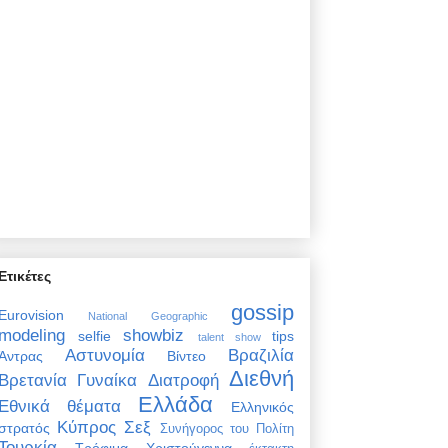
Ετικέτες
gossip
Eurovision
National Geographic
modeling
showbiz
selfie
tips
talent show
Αστυνομία
Βραζιλία
Άντρας
Βίντεο
Διεθνή
Βρετανία
Γυναίκα
Διατροφή
Ελλάδα
Εθνικά θέματα
Ελληνικός
Κύπρος
Σεξ
στρατός
Συνήγορος του Πολίτη
Τουρκία
Τρόφιμα
Χριστούγεννα