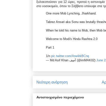
ξυλοκοπούσαν για 12 ώρες, προτού η αστυνομία τ
στο νοσοκομείο, όπου το Σάββατο υπέκυψε στα τρ
One more Mob Lynching, Jharkhand.
Tabrez Ansari aka Sonu was brutally thrashe
When he told his name to Mob, then Mob bea
Welcome to Modi's Hindu Rashtra 2.0
Part 1
1/n
pic.twitter.com/Arw4rkBCnq
— Md Asif Khan‏‎‎‎‎‎‎ آصِف (@imMAK02)
June 2
Νεότερη ανάρτηση
Αρ
Αντιστοιχισμένο περιεχόμενο