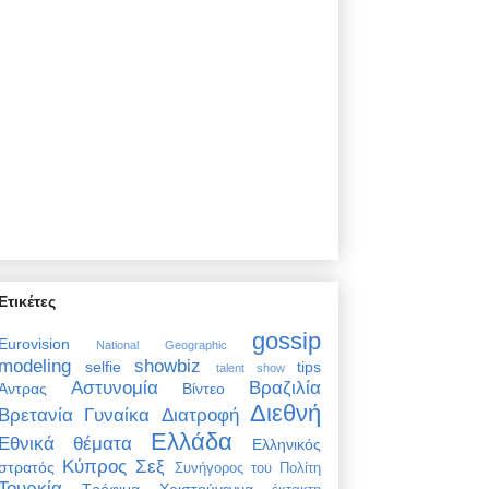
Ετικέτες
gossip
Eurovision
National Geographic
modeling
showbiz
selfie
tips
talent show
Αστυνομία
Βραζιλία
Άντρας
Βίντεο
Διεθνή
Βρετανία
Γυναίκα
Διατροφή
Ελλάδα
Εθνικά θέματα
Ελληνικός
Κύπρος
Σεξ
στρατός
Συνήγορος του Πολίτη
Τουρκία
Τρόφιμα
Χριστούγεννα