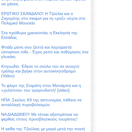
να χάσεις
ΕΡΩΤΙΚΟ ΣΚΑΝΔΑΛΟ! Η Τζούλια και ο
Ζαγορίτης στο σκαμνί για τη «ροζ» νύχτα στο
Πολεμικό Μουσείο
Στα πρόθυρα χρεοκοπίας η Εκκλησία της
Ελλάδας
Φτιάξε μόνη σου ζεστά και λαχταριστά
cinnamon rolls - Έχεις ρεπό και πεθύμησες ένα
γλυκάκι;
Κτηνωδία: Έδεσε το σκύλο του σε ανοιχτό
τρέιλερ και βγήκε στον αυτοκινητόδρομο
(Video)
Το φλερτ της Σταμάτη στον Ματιάμπα και η
«χυλόπιτα» του τραγουδιστή! [video]
ΗΠΑ: Σκύλος Κ9 της αστυνομίας πέθανε σε
ανταλλαγή πυροβολισμών
ΝΑ ΔΙΑΔΩΘΕΙ!!! Με τέτοια αξιοπρέπεια να
φερθείς στους προσβλητικούς τουρίστες!
Η selfie της Τζούλιας με μαγιό μετά την ποινή