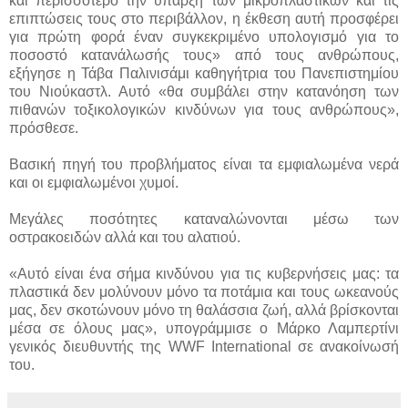
και περισσότερο την ύπαρξη των μικροπλαστικών και τις
επιπτώσεις τους στο περιβάλλον, η έκθεση αυτή προσφέρει
για πρώτη φορά έναν συγκεκριμένο υπολογισμό για το
ποσοστό κατανάλωσής τους» από τους ανθρώπους,
εξήγησε η Τάβα Παλινισάμι καθηγήτρια του Πανεπιστημίου
του Νιούκαστλ. Αυτό «θα συμβάλει στην κατανόηση των
πιθανών τοξικολογικών κινδύνων για τους ανθρώπους»,
πρόσθεσε.
Βασική πηγή του προβλήματος είναι τα εμφιαλωμένα νερά
και οι εμφιαλωμένοι χυμοί.
Μεγάλες ποσότητες καταναλώνονται μέσω των
οστρακοειδών αλλά και του αλατιού.
«Aυτό είναι ένα σήμα κινδύνου για τις κυβερνήσεις μας: τα
πλαστικά δεν μολύνουν μόνο τα ποτάμια και τους ωκεανούς
μας, δεν σκοτώνουν μόνο τη θαλάσσια ζωή, αλλά βρίσκονται
μέσα σε όλους μας», υπογράμμισε ο Μάρκο Λαμπερτίνι
γενικός διευθυντής της WWF International σε ανακοίνωσή
του.