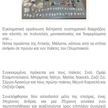
Εγκληματική οργάνωση διέπραττε συστηματικά διαρρήξεις
και κλοπές σε πολυτελείς μονοκατοικίες και διαμερίσματα
στα ...
Νότια προάστια της Αττικής. Μάλιστα, κάποια από τα σπίτια
ανήκαν σε πρώην και νυν παίκτες του Ολυμπιακού.
Συγκεκριμένα, πρόκειται για τους παίκτες Σισέ, Ομάρ
Ελαμπντελαουί, Μπίρμπας Νάτχο, Ματίας Ναουέλ, Ζοζέ Σα,
Σέρχιο Αραούχο και τους πρώην παίκτες Μεχντί Καρσελά και
Οτζίτζα Οφόε.
Συνελήφθησαν δύο αλλοδαποί μέλη της σπείρας, ένας
34χρονος άνδρας και μια 35χρονη γυναίκα ενώ
ταυτοποιήθηκαν και αναζητούνται τρεις επιπλέον συνεργοί