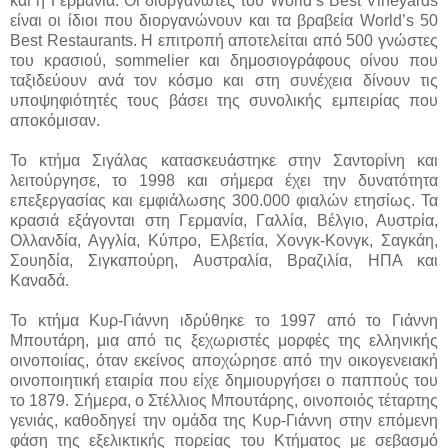
και η Γερμανία. Οι διοργανωτές του World’s Best Vineyards
είναι οι ίδιοι που διοργανώνουν και τα βραβεία World’s 50
Best Restaurants. Η επιτροπή αποτελείται από 500 γνώστες
του κρασιού, sommelier και δημοσιογράφους οίνου που
ταξιδεύουν ανά τον κόσμο και στη συνέχεια δίνουν τις
υποψηφιότητές τους βάσει της συνολικής εμπειρίας που
αποκόμισαν.
Το κτήμα Σιγάλας κατασκευάστηκε στην Σαντορίνη και
λειτούργησε, το 1998 και σήμερα έχει την δυνατότητα
επεξεργασίας και εμφιάλωσης 300.000 φιαλών ετησίως. Τα
κρασιά εξάγονται στη Γερμανία, Γαλλία, Βέλγιο, Αυστρία,
Ολλανδία, Αγγλία, Κύπρο, Ελβετία, Χονγκ-Κονγκ, Σαγκάη,
Σουηδία, Σιγκαπούρη, Αυστραλία, Βραζιλία, ΗΠΑ και
Καναδά.
Το κτήμα Κυρ-Γιάννη ιδρύθηκε το 1997 από το Γιάννη
Μπουτάρη, μια από τις ξεχωριστές μορφές της ελληνικής
οινοποιίας, όταν εκείνος αποχώρησε από την οικογενειακή
οινοποιητική εταιρία που είχε δημιουργήσει ο παππούς του
το 1879. Σήμερα, ο Στέλλιος Μπουτάρης, οινοποιός τέταρτης
γενιάς, καθοδηγεί την ομάδα της Κυρ-Γιάννη στην επόμενη
φάση της εξελικτικής πορείας του Κτήματος με σεβασμό