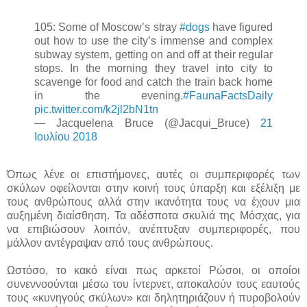
105: Some of Moscow’s stray
#dogs
have figured
out how to use the city’s immense and complex
subway system, getting on and off at their regular
stops. In the morning they travel into city to
scavenge for food and catch the train back home
in the evening.
#FaunaFactsDaily
pic.twitter.com/k2jl2bN1tn
— Jacquelena Bruce (@Jacqui_Bruce)
21
Ιουλίου 2018
Όπως λένε οι επιστήμονες, αυτές οι συμπεριφορές των
σκύλων οφείλονται στην κοινή τους ύπαρξη και εξέλιξη με
τους ανθρώπους αλλά στην ικανότητα τους να έχουν μια
αυξημένη διαίσθηση. Τα αδέσποτα σκυλιά της Μόσχας, για
να επιβιώσουν λοιπόν, ανέπτυξαν συμπεριφορές, που
μάλλον αντέγραψαν από τους ανθρώπους.
Ωστόσο, το κακό είναι πως αρκετοί Ρώσοι, οι οποίοι
συνεννοούνται μέσω του ίντερνετ, αποκαλούν τους εαυτούς
τους «κυνηγούς σκύλων» και δηλητηριάζουν ή πυροβολούν