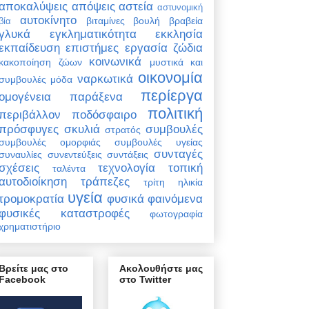
αποκαλύψεις
απόψεις
αστεία
αστυνομική
αυτοκίνητο
βιταμίνες
βουλή
βραβεία
βία
γλυκά
εγκληματικότητα
εκκλησία
εκπαίδευση
επιστήμες
εργασία
ζώδια
κοινωνικά
κακοποίηση ζώων
μυστικά και
οικονομία
ναρκωτικά
συμβουλές
μόδα
περίεργα
ομογένεια
παράξενα
πολιτική
περιβάλλον
ποδόσφαιρο
πρόσφυγες
σκυλιά
συμβουλές
στρατός
συμβουλές ομορφιάς
συμβουλές υγείας
συνταγές
συναυλίες
συνεντεύξεις
συντάξεις
σχέσεις
τεχνολογία
τοπική
ταλέντα
αυτοδιοίκηση
τράπεζες
τρίτη ηλικία
υγεία
τρομοκρατία
φυσικά φαινόμενα
φυσικές καταστροφές
φωτογραφία
χρηματιστήριο
Βρείτε μας στο
Ακολουθήστε μας
Facebook
στο Twitter