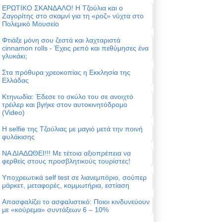
ΕΡΩΤΙΚΟ ΣΚΑΝΔΑΛΟ! Η Τζούλια και ο
Ζαγορίτης στο σκαμνί για τη «ροζ» νύχτα στο
Πολεμικό Μουσείο
Φτιάξε μόνη σου ζεστά και λαχταριστά
cinnamon rolls - Έχεις ρεπό και πεθύμησες ένα
γλυκάκι;
Στα πρόθυρα χρεοκοπίας η Εκκλησία της
Ελλάδας
Κτηνωδία: Έδεσε το σκύλο του σε ανοιχτό
τρέιλερ και βγήκε στον αυτοκινητόδρομο
(Video)
Η selfie της Τζούλιας με μαγιό μετά την ποινή
φυλάκισης
ΝΑ ΔΙΑΔΩΘΕΙ!!! Με τέτοια αξιοπρέπεια να
φερθείς στους προσβλητικούς τουρίστες!
Υποχρεωτικά self test σε λιανεμπόριο, σούπερ
μάρκετ, μεταφορές, κομμωτήρια, εστίαση
Απασφαλίζει το ασφαλιστικό: Ποιοι κινδυνεύουν
με «κούρεμα» συντάξεων 6 – 10%