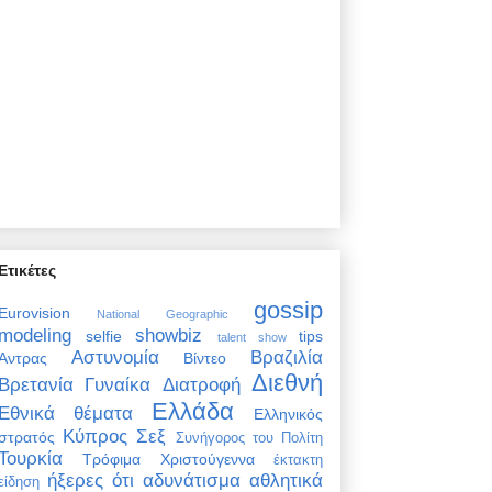
Ετικέτες
gossip
Eurovision
National Geographic
modeling
showbiz
selfie
tips
talent show
Αστυνομία
Βραζιλία
Άντρας
Βίντεο
Διεθνή
Βρετανία
Γυναίκα
Διατροφή
Ελλάδα
Εθνικά θέματα
Ελληνικός
Κύπρος
Σεξ
στρατός
Συνήγορος του Πολίτη
Τουρκία
Τρόφιμα
Χριστούγεννα
έκτακτη
ήξερες ότι
αδυνάτισμα
αθλητικά
είδηση