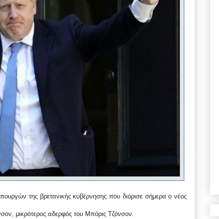
πουργών της βρετανικής κυβέρνησης που διόρισε σήμερα ο νέος
νσον, μικρότερος αδερφός του Μπόρις Τζόνσον.