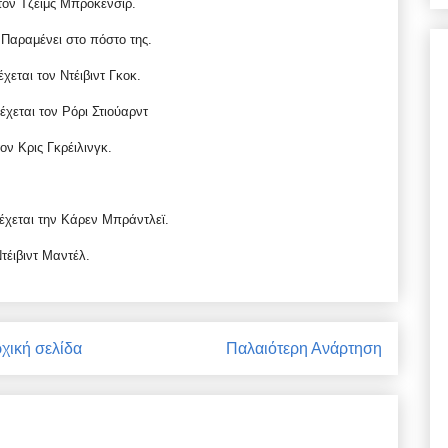
τον Τζέιμς Μπρόκενσιρ.
Παραμένει στο πόστο της.
εται τον Ντέιβιντ Γκοκ.
χεται τον Ρόρι Στιούαρντ
ν Κρις Γκρέιλινγκ.
δέχεται την Κάρεν Μ
πράντλεϊ.
τέιβιντ Μαντέλ.
χική σελίδα
Παλαιότερη Ανάρτηση