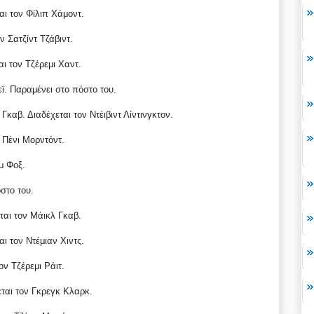
αι τον Φίλιπ Χάμοντ.
 Σατζίντ Τζάβιντ.
ι τον Τζέρεμι Χαντ.
ϊ. Παραμένει στο πόστο του.
καβ. Διαδέχεται τον Ντέιβιντ Λίντινγκτον.
 Πένι Μορντόντ.
μ Φοξ.
στο του.
ται τον Μάικλ Γκαβ.
ι τον Ντέμιαν Χιντς.
ον Τζέρεμι Ράιτ.
ται τον Γκρεγκ Κλαρκ.