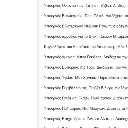
Υπουργός Οικονομικών: Σατζίντ Τζάβιντ. Διαδέχετ
Υπουργός Εσωτερικών: Πρίτι Πάτελ. Διαδέχεται τον
Υπουργός Εξωτερικών: Ντόμινικ Ράαμπ. Διαδέχετα
Υπουργός αρμόδιος για το Brexit: Στέφεν Μπάρκλε
Καγκελάριος του Δουκάτου του Λάνκαστερ: Μάικλ Γ
Υπουργός Άμυνας: Μπεν Γουάλας. Διαδέχεται την
Υπουργός Εμπορίου: Λιζ Τρας. Διαδέχεται τον Λία
Υπουργός Υγείας: Ματ Χάνκοκ. Παραμένει στο πό
Υπουργός Περιβάλλοντος: Τερέζα Βίλιερς. Διαδέχε
Υπουργός Παιδείας: Γκάβιν Γουίλιαμσον. Διαδέχετα
Υπουργός Πολιτισμού: Νίκι Μόργκαν. Διαδέχεται τ
Υπουργός Επιχειρήσεων: Άντρεα Λίντσομ. Διαδέχε