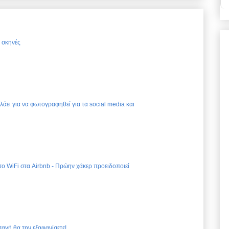
ς σκηνές
ελάει για να φωτογραφηθεί για τα social media και
 το WiFi στα Airbnb - Πρώην χάκερ προειδοποιεί
ταγή θα την εξαφανίσετε!