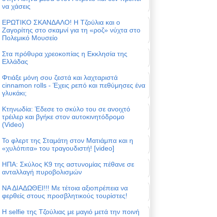
να χάσεις
ΕΡΩΤΙΚΟ ΣΚΑΝΔΑΛΟ! Η Τζούλια και ο
Ζαγορίτης στο σκαμνί για τη «ροζ» νύχτα στο
Πολεμικό Μουσείο
Στα πρόθυρα χρεοκοπίας η Εκκλησία της
Ελλάδας
Φτιάξε μόνη σου ζεστά και λαχταριστά
cinnamon rolls - Έχεις ρεπό και πεθύμησες ένα
γλυκάκι;
Κτηνωδία: Έδεσε το σκύλο του σε ανοιχτό
τρέιλερ και βγήκε στον αυτοκινητόδρομο
(Video)
Το φλερτ της Σταμάτη στον Ματιάμπα και η
«χυλόπιτα» του τραγουδιστή! [video]
ΗΠΑ: Σκύλος Κ9 της αστυνομίας πέθανε σε
ανταλλαγή πυροβολισμών
ΝΑ ΔΙΑΔΩΘΕΙ!!! Με τέτοια αξιοπρέπεια να
φερθείς στους προσβλητικούς τουρίστες!
Η selfie της Τζούλιας με μαγιό μετά την ποινή