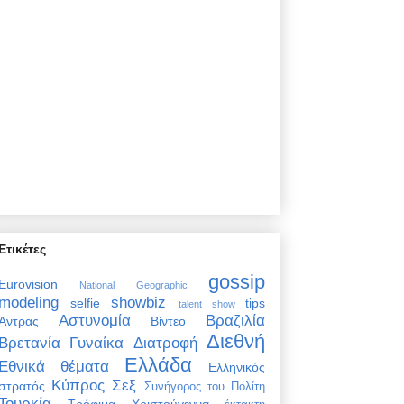
Ετικέτες
gossip
Eurovision
National Geographic
modeling
showbiz
selfie
tips
talent show
Αστυνομία
Βραζιλία
Άντρας
Βίντεο
Διεθνή
Βρετανία
Γυναίκα
Διατροφή
Ελλάδα
Εθνικά θέματα
Ελληνικός
Κύπρος
Σεξ
στρατός
Συνήγορος του Πολίτη
Τουρκία
Τρόφιμα
Χριστούγεννα