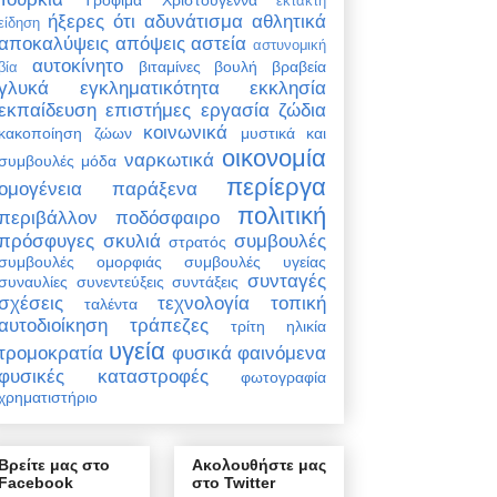
έκτακτη
ήξερες ότι
αδυνάτισμα
αθλητικά
είδηση
αποκαλύψεις
απόψεις
αστεία
αστυνομική
αυτοκίνητο
βιταμίνες
βουλή
βραβεία
βία
γλυκά
εγκληματικότητα
εκκλησία
εκπαίδευση
επιστήμες
εργασία
ζώδια
κοινωνικά
κακοποίηση ζώων
μυστικά και
οικονομία
ναρκωτικά
συμβουλές
μόδα
περίεργα
ομογένεια
παράξενα
πολιτική
περιβάλλον
ποδόσφαιρο
πρόσφυγες
σκυλιά
συμβουλές
στρατός
συμβουλές ομορφιάς
συμβουλές υγείας
συνταγές
συναυλίες
συνεντεύξεις
συντάξεις
σχέσεις
τεχνολογία
τοπική
ταλέντα
αυτοδιοίκηση
τράπεζες
τρίτη ηλικία
υγεία
τρομοκρατία
φυσικά φαινόμενα
φυσικές καταστροφές
φωτογραφία
χρηματιστήριο
Βρείτε μας στο
Ακολουθήστε μας
Facebook
στο Twitter