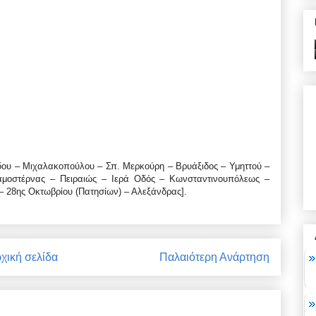
ου – Μιχαλακοπούλου – Σπ. Μερκούρη – Βρυάξιδος – Υμηττού –
αμοστέρνας – Πειραιώς – Ιερά Οδός – Κωνσταντινουπόλεως –
 28ης Οκτωβρίου (Πατησίων) – Αλεξάνδρας].
χική σελίδα
Παλαιότερη Ανάρτηση