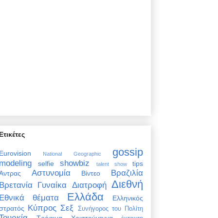
Ετικέτες
gossip
Eurovision
National Geographic
modeling
showbiz
selfie
tips
talent show
Αστυνομία
Βραζιλία
Άντρας
Βίντεο
Διεθνή
Βρετανία
Γυναίκα
Διατροφή
Ελλάδα
Εθνικά θέματα
Ελληνικός
Κύπρος
Σεξ
στρατός
Συνήγορος του Πολίτη
Τουρκία
Τρόφιμα
Χριστούγεννα