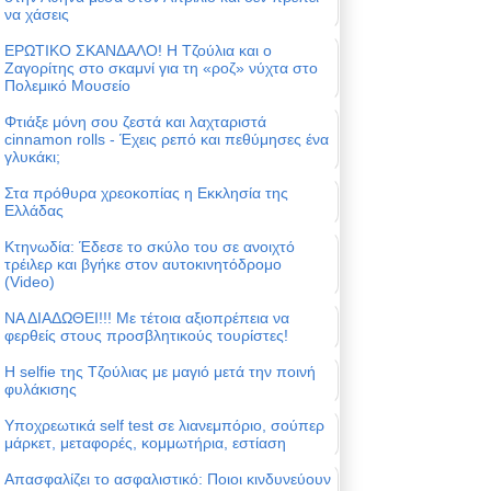
να χάσεις
ΕΡΩΤΙΚΟ ΣΚΑΝΔΑΛΟ! Η Τζούλια και ο
Ζαγορίτης στο σκαμνί για τη «ροζ» νύχτα στο
Πολεμικό Μουσείο
Φτιάξε μόνη σου ζεστά και λαχταριστά
cinnamon rolls - Έχεις ρεπό και πεθύμησες ένα
γλυκάκι;
Στα πρόθυρα χρεοκοπίας η Εκκλησία της
Ελλάδας
Κτηνωδία: Έδεσε το σκύλο του σε ανοιχτό
τρέιλερ και βγήκε στον αυτοκινητόδρομο
(Video)
ΝΑ ΔΙΑΔΩΘΕΙ!!! Με τέτοια αξιοπρέπεια να
φερθείς στους προσβλητικούς τουρίστες!
Η selfie της Τζούλιας με μαγιό μετά την ποινή
φυλάκισης
Υποχρεωτικά self test σε λιανεμπόριο, σούπερ
μάρκετ, μεταφορές, κομμωτήρια, εστίαση
Απασφαλίζει το ασφαλιστικό: Ποιοι κινδυνεύουν