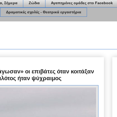
α, Σήμερα
Ζώδια
Αγαπημένες ομάδες στο Facebook
Δραματικές σχολές - Θεατρικά εργαστήρια
γωσαν» οι επιβάτες όταν κοιτάξαν
ιλότος ήταν ψύχραιμος