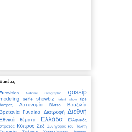
Ετικέτες
gossip
Eurovision
National Geographic
modeling
showbiz
selfie
tips
talent show
Αστυνομία
Βραζιλία
Άντρας
Βίντεο
Διεθνή
Βρετανία
Γυναίκα
Διατροφή
Ελλάδα
Εθνικά θέματα
Ελληνικός
Κύπρος
Σεξ
στρατός
Συνήγορος του Πολίτη
Τουρκία
Τρόφιμα
Χριστούγεννα