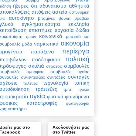
έκτακτη
ήξερες ότι
αδυνάτισμα
αθλητικά
είδηση
αποκαλύψεις
απόψεις
αστεία
αστυνομική
αυτοκίνητο
βιταμίνες
βουλή
βραβεία
βία
γλυκά
εγκληματικότητα
εκκλησία
εκπαίδευση
επιστήμες
εργασία
ζώδια
κοινωνικά
κακοποίηση ζώων
μυστικά και
οικονομία
ναρκωτικά
συμβουλές
μόδα
περίεργα
ομογένεια
παράξενα
πολιτική
περιβάλλον
ποδόσφαιρο
πρόσφυγες
σκυλιά
συμβουλές
στρατός
συμβουλές ομορφιάς
συμβουλές υγείας
συνταγές
συναυλίες
συνεντεύξεις
συντάξεις
σχέσεις
τεχνολογία
τοπική
ταλέντα
αυτοδιοίκηση
τράπεζες
τρίτη ηλικία
υγεία
τρομοκρατία
φυσικά φαινόμενα
φυσικές καταστροφές
φωτογραφία
χρηματιστήριο
Βρείτε μας στο
Ακολουθήστε μας
Facebook
στο Twitter