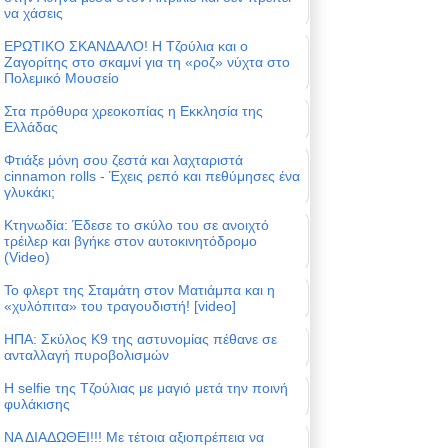
να χάσεις
ΕΡΩΤΙΚΟ ΣΚΑΝΔΑΛΟ! Η Τζούλια και ο
Ζαγορίτης στο σκαμνί για τη «ροζ» νύχτα στο
Πολεμικό Μουσείο
Στα πρόθυρα χρεοκοπίας η Εκκλησία της
Ελλάδας
Φτιάξε μόνη σου ζεστά και λαχταριστά
cinnamon rolls - Έχεις ρεπό και πεθύμησες ένα
γλυκάκι;
Κτηνωδία: Έδεσε το σκύλο του σε ανοιχτό
τρέιλερ και βγήκε στον αυτοκινητόδρομο
(Video)
Το φλερτ της Σταμάτη στον Ματιάμπα και η
«χυλόπιτα» του τραγουδιστή! [video]
ΗΠΑ: Σκύλος Κ9 της αστυνομίας πέθανε σε
ανταλλαγή πυροβολισμών
Η selfie της Τζούλιας με μαγιό μετά την ποινή
φυλάκισης
ΝΑ ΔΙΑΔΩΘΕΙ!!! Με τέτοια αξιοπρέπεια να