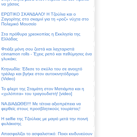
να χάσεις
ΕΡΩΤΙΚΟ ΣΚΑΝΔΑΛΟ! Η Τζούλια και ο
Ζαγορίτης στο σκαμνί για τη «ροζ» νύχτα στο
Πολεμικό Μουσείο
Στα πρόθυρα χρεοκοπίας η Εκκλησία της
Ελλάδας
Φτιάξε μόνη σου ζεστά και λαχταριστά
cinnamon rolls - Έχεις ρεπό και πεθύμησες ένα
γλυκάκι;
Κτηνωδία: Έδεσε το σκύλο του σε ανοιχτό
τρέιλερ και βγήκε στον αυτοκινητόδρομο
(Video)
Το φλερτ της Σταμάτη στον Ματιάμπα και η
«χυλόπιτα» του τραγουδιστή! [video]
ΝΑ ΔΙΑΔΩΘΕΙ!!! Με τέτοια αξιοπρέπεια να
φερθείς στους προσβλητικούς τουρίστες!
Η selfie της Τζούλιας με μαγιό μετά την ποινή
φυλάκισης
Απασφαλίζει το ασφαλιστικό: Ποιοι κινδυνεύουν