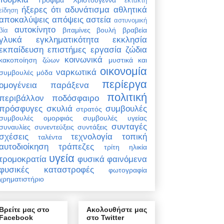
έκτακτη
ήξερες ότι
αδυνάτισμα
αθλητικά
είδηση
αποκαλύψεις
απόψεις
αστεία
αστυνομική
αυτοκίνητο
βιταμίνες
βουλή
βραβεία
βία
γλυκά
εγκληματικότητα
εκκλησία
εκπαίδευση
επιστήμες
εργασία
ζώδια
κοινωνικά
κακοποίηση ζώων
μυστικά και
οικονομία
ναρκωτικά
συμβουλές
μόδα
περίεργα
ομογένεια
παράξενα
πολιτική
περιβάλλον
ποδόσφαιρο
πρόσφυγες
σκυλιά
συμβουλές
στρατός
συμβουλές ομορφιάς
συμβουλές υγείας
συνταγές
συναυλίες
συνεντεύξεις
συντάξεις
σχέσεις
τεχνολογία
τοπική
ταλέντα
αυτοδιοίκηση
τράπεζες
τρίτη ηλικία
υγεία
τρομοκρατία
φυσικά φαινόμενα
φυσικές καταστροφές
φωτογραφία
χρηματιστήριο
Βρείτε μας στο
Ακολουθήστε μας
Facebook
στο Twitter