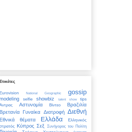
Ετικέτες
gossip
Eurovision
National Geographic
modeling
showbiz
selfie
tips
talent show
Αστυνομία
Βραζιλία
Άντρας
Βίντεο
Διεθνή
Βρετανία
Γυναίκα
Διατροφή
Ελλάδα
Εθνικά θέματα
Ελληνικός
Κύπρος
Σεξ
στρατός
Συνήγορος του Πολίτη
Τουρκία
Τρόφιμα
Χριστούγεννα