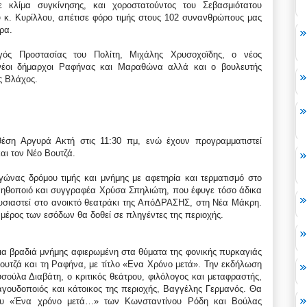
ε κλίμα συγκίνησης, και χοροστατούντος του Σεβασμιότατου
 κ. Κυρίλλου, απέτισε φόρο τιμής στους 102 συνανθρώπους μας
ρα.
ός Προστασίας του Πολίτη, Μιχάλης Χρυσοχοϊδης, ο νέος
ι νέοι δήμαρχοι Ραφήνας και Μαραθώνα αλλά και ο βουλευτής
ς Βλάχος.
έση Αργυρά Ακτή στις 11:30 πμ, ενώ έχουν προγραμματιστεί
αι τον Νέο Βουτζά.
γώνας δρόμου τιμής και μνήμης με αφετηρία και τερματισμό στο
ν ηθοποιό και συγγραφέα Χρύσα Σπηλιώτη, που έφυγε τόσο άδικα
υσιαστεί στο ανοικτό θεατράκι της ΑπόΔΡΑΣΗΣ, στη Νέα Μάκρη.
μέρος των εσόδων θα δοθεί σε πληγέντες της περιοχής.
 μια βραδιά μνήμης αφιερωμένη στα θύματα της φονικής πυρκαγιάς
 Βουτζά και τη Ραφήνα, με τίτλο «Ενα Χρόνο μετά». Την εκδήλωση
ούλα Διαβάτη, ο κριτικός θεάτρου, φιλόλογος και μεταφραστής,
ουδοποιός και κάτοικος της περιοχής, Βαγγέλης Γερμανός. Θα
γου «Ένα χρόνο μετά…» των Κωνσταντίνου Ρόδη και Βούλας