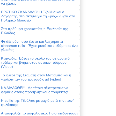
να χάσεις
ΕΡΩΤΙΚΟ ΣΚΑΝΔΑΛΟ! Η Τζούλια και ο
Ζαγορίτης στο σκαμνί για τη «ροζ» νύχτα στο
Πολεμικό Μουσείο
Στα πρόθυρα χρεοκοπίας η Εκκλησία της
Ελλάδας
Φτιάξε μόνη σου ζεστά και λαχταριστά
cinnamon rolls - Έχεις ρεπό και πεθύμησες ένα
γλυκάκι;
Κτηνωδία: Έδεσε το σκύλο του σε ανοιχτό
τρέιλερ και βγήκε στον αυτοκινητόδρομο
(Video)
Το φλερτ της Σταμάτη στον Ματιάμπα και η
«χυλόπιτα» του τραγουδιστή! [video]
ΝΑ ΔΙΑΔΩΘΕΙ!!! Με τέτοια αξιοπρέπεια να
φερθείς στους προσβλητικούς τουρίστες!
Η selfie της Τζούλιας με μαγιό μετά την ποινή
φυλάκισης
Απασφαλίζει το ασφαλιστικό: Ποιοι κινδυνεύουν