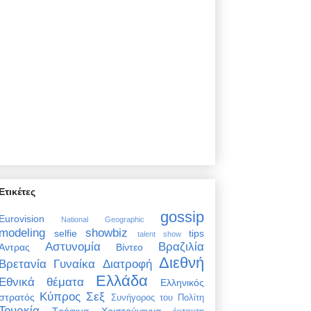
Ετικέτες
gossip
Eurovision
National Geographic
modeling
showbiz
selfie
tips
talent show
Αστυνομία
Βραζιλία
Άντρας
Βίντεο
Διεθνή
Βρετανία
Γυναίκα
Διατροφή
Ελλάδα
Εθνικά θέματα
Ελληνικός
Κύπρος
Σεξ
στρατός
Συνήγορος του Πολίτη
Τουρκία
Τρόφιμα
Χριστούγεννα