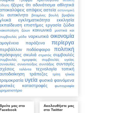
έκτακτη
ήξερες ότι
αδυνάτισμα
αθλητικά
είδηση
αποκαλύψεις
απόψεις
αστεία
αστυνομική
αυτοκίνητο
βιταμίνες
βουλή
βραβεία
βία
γλυκά
εγκληματικότητα
εκκλησία
εκπαίδευση
επιστήμες
εργασία
ζώδια
κοινωνικά
κακοποίηση ζώων
μυστικά και
οικονομία
ναρκωτικά
συμβουλές
μόδα
περίεργα
ομογένεια
παράξενα
πολιτική
περιβάλλον
ποδόσφαιρο
πρόσφυγες
σκυλιά
συμβουλές
στρατός
συμβουλές ομορφιάς
συμβουλές υγείας
συνταγές
συναυλίες
συνεντεύξεις
συντάξεις
σχέσεις
τεχνολογία
τοπική
ταλέντα
αυτοδιοίκηση
τράπεζες
τρίτη ηλικία
υγεία
τρομοκρατία
φυσικά φαινόμενα
φυσικές καταστροφές
φωτογραφία
χρηματιστήριο
Βρείτε μας στο
Ακολουθήστε μας
Facebook
στο Twitter