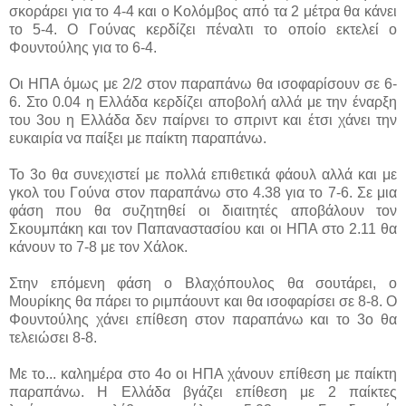
σκοράρει για το 4-4 και ο Κολόμβος από τα 2 μέτρα θα κάνει
το 5-4. Ο Γούνας κερδίζει πέναλτι το οποίο εκτελεί ο
Φουντούλης για το 6-4.
Οι ΗΠΑ όμως με 2/2 στον παραπάνω θα ισοφαρίσουν σε 6-
6. Στο 0.04 η Ελλάδα κερδίζει αποβολή αλλά με την έναρξη
του 3ου η Ελλάδα δεν παίρνει το σπριντ και έτσι χάνει την
ευκαιρία να παίξει με παίκτη παραπάνω.
Το 3ο θα συνεχιστεί με πολλά επιθετικά φάουλ αλλά και με
γκολ του Γούνα στον παραπάνω στο 4.38 για το 7-6. Σε μια
φάση που θα συζητηθεί οι διαιτητές αποβάλουν τον
Σκουμπάκη και τον Παπαναστασίου και οι ΗΠΑ στο 2.11 θα
κάνουν το 7-8 με τον Χάλοκ.
Στην επόμενη φάση ο Βλαχόπουλος θα σουτάρει, ο
Μουρίκης θα πάρει το ριμπάουντ και θα ισοφαρίσει σε 8-8. Ο
Φουντούλης χάνει επίθεση στον παραπάνω και το 3ο θα
τελειώσει 8-8.
Με το... καλημέρα στο 4ο οι ΗΠΑ χάνουν επίθεση με παίκτη
παραπάνω. Η Ελλάδα βγάζει επίθεση με 2 παίκτες