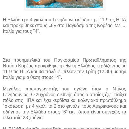
Η Ελλάδα με 4 γκολ του Γενηδουνιά κέρδισε με 11-9 τις ΗΠΑ
και προκρίθηκε στους «8» στο Παγκόσμιο της Κορέας. Με ...
Ιταλία για τους "4".
Στα προημιτελικά του Παγκοσμίου Πρωταθλήματος της
Νοτίου Κορέας προκρίθηκε η εθνική Ελλάδος κερδίζοντας με
11-9 τις ΗΠΑ και θα παλέψει πλέον την Τρίτη (12:30) με την
Ιταλία για μια θέση στους "4".
Μεγάλος πρωταγωνιστής του αγώνα ήταν ο Ντίνος
Γενηδουνιάς. Ο 26χρόνος διεθνής άσος ο οποίος έχει παίξει
πόλο στις ΗΠΑ και έχει κερδίσει και κολεγιακό πρωτάθλημα
"σκότωσε" με 4 γκολ, τα 2 στο φινάλε, τους Αμερικανούς και
οδήγησε την Ελλάδα στους "8" εκεί όπου είναι συνεχώς τα
τελευταία 28 χρόνια.