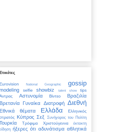
Ετικέτες
gossip
Eurovision
National Geographic
modeling
showbiz
selfie
tips
talent show
Αστυνομία
Βραζιλία
Άντρας
Βίντεο
Διεθνή
Βρετανία
Γυναίκα
Διατροφή
Ελλάδα
Εθνικά θέματα
Ελληνικός
Κύπρος
Σεξ
στρατός
Συνήγορος του Πολίτη
Τουρκία
Τρόφιμα
Χριστούγεννα
έκτακτη
ήξερες ότι
αδυνάτισμα
αθλητικά
είδηση