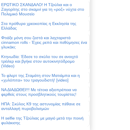
ΕΡΩΤΙΚΟ ΣΚΑΝΔΑΛΟ! Η Τζούλια και ο
Ζαγορίτης στο σκαμνί για τη «ροζ» νύχτα στο
Πολεμικό Μουσείο
Στα πρόθυρα χρεοκοπίας η Εκκλησία της
Ελλάδας
Φτιάξε μόνη σου ζεστά και λαχταριστά
cinnamon rolls - Έχεις ρεπό και πεθύμησες ένα
γλυκάκι;
Κτηνωδία: Έδεσε το σκύλο του σε ανοιχτό
τρέιλερ και βγήκε στον αυτοκινητόδρομο
(Video)
Το φλερτ της Σταμάτη στον Ματιάμπα και η
«χυλόπιτα» του τραγουδιστή! [video]
ΝΑ ΔΙΑΔΩΘΕΙ!!! Με τέτοια αξιοπρέπεια να
φερθείς στους προσβλητικούς τουρίστες!
ΗΠΑ: Σκύλος Κ9 της αστυνομίας πέθανε σε
ανταλλαγή πυροβολισμών
Η selfie της Τζούλιας με μαγιό μετά την ποινή
φυλάκισης