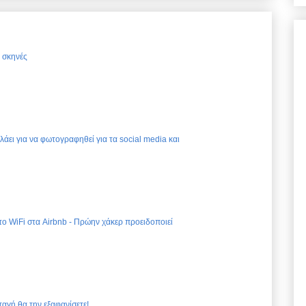
ς σκηνές
ελάει για να φωτογραφηθεί για τα social media και
 το WiFi στα Airbnb - Πρώην χάκερ προειδοποιεί
ταγή θα την εξαφανίσετε!