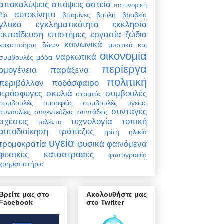
αποκαλύψεις
απόψεις
αστεία
αστυνομική
αυτοκίνητο
βιταμίνες
βουλή
βραβεία
βία
γλυκά
εγκληματικότητα
εκκλησία
εκπαίδευση
επιστήμες
εργασία
ζώδια
κοινωνικά
κακοποίηση ζώων
μυστικά και
οικονομία
ναρκωτικά
συμβουλές
μόδα
περίεργα
ομογένεια
παράξενα
πολιτική
περιβάλλον
ποδόσφαιρο
πρόσφυγες
σκυλιά
συμβουλές
στρατός
συμβουλές ομορφιάς
συμβουλές υγείας
συνταγές
συναυλίες
συνεντεύξεις
συντάξεις
σχέσεις
τεχνολογία
τοπική
ταλέντα
αυτοδιοίκηση
τράπεζες
τρίτη ηλικία
υγεία
τρομοκρατία
φυσικά φαινόμενα
φυσικές καταστροφές
φωτογραφία
χρηματιστήριο
Βρείτε μας στο
Ακολουθήστε μας
Facebook
στο Twitter