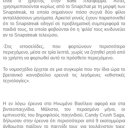
είναι ο χρήστης στην κάθε πλατφόρμα. Αυτές
χρησιμοποιούνται κυρίως από το Snapchat με τη μορφή των
Snapstreak, τα οποία σημαίνουν πόσο συχνά δύο φίλοι
ανταλλάσσουν μηνύματα. Αρκετοί γονείς έχουν παραπονεθεί
ότι το Snapstreak οδηγεί σε προβληματική συμπεριφορά τα
παιδιά τους, τα οποία φοβούνται ότι η 'φιλία' τους κινδυνεύει
αν το Snapstreak τελειώσει.
-Στις ιστοσελίδες, που φορτώνουν περισσότερο
περιεχόμενο, μέσα σε τρία λεπτά, χωρίς να ζητηθεί ρητά από
το χρήστη να φορτωθεί αυτό το πρόσθετο περιεχόμενο.
Το νομοσχέδιο έρχεται σε μια συγκυρία που την ίδια ώρα το
βρετανικό κοινοβούλιο ερευνά τις λεγόμενες «εθιστικές
τεχνολογίες».
Η εν λόγω έρευνα στο Ηνωμένο Βασίλειο αφορά και στα
βιντεοπαιχνίδια. Μάλιστα, τον περασμένο μήνα, οι
εμπνευστές του δημοφιλούς παιχνιδιού, Candy Crush Saga,
δήλωσαν στην έρευνα ότι περισσότεροι από 9 εκατομμύρια
άνθρωποι παίζουν το παιχνίδι τους για τουλάχιστον τρεις