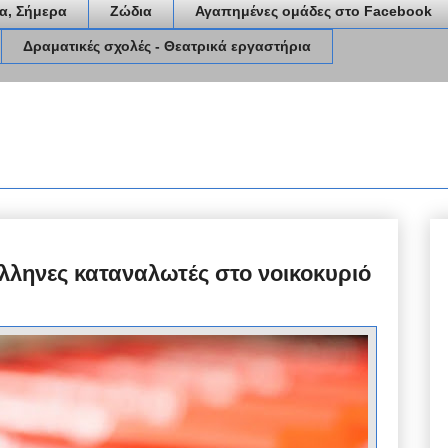
α, Σήμερα
Ζώδια
Αγαπημένες ομάδες στο Facebook
Δραματικές σχολές - Θεατρικά εργαστήρια
λληνες καταναλωτές στο νοικοκυριό