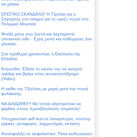
να χάσεις
ΕΡΩΤΙΚΟ ΣΚΑΝΔΑΛΟ! Η Τζούλια και ο
Ζαγορίτης στο σκαμνί για τη «ροζ» νύχτα στο
Πολεμικό Μουσείο
Φτιάξε μόνη σου ζεστά και λαχταριστά
cinnamon rolls - Έχεις ρεπό και πεθύμησες ένα
γλυκάκι;
Στα πρόθυρα χρεοκοπίας η Εκκλησία της
Ελλάδας
Κτηνωδία: Έδεσε το σκύλο του σε ανοιχτό
τρέιλερ και βγήκε στον αυτοκινητόδρομο
(Video)
Η selfie της Τζούλιας με μαγιό μετά την ποινή
φυλάκισης
ΝΑ ΔΙΑΔΩΘΕΙ!!! Με τέτοια αξιοπρέπεια να
φερθείς στους προσβλητικούς τουρίστες!
Υποχρεωτικά self test σε λιανεμπόριο, σούπερ
μάρκετ, μεταφορές, κομμωτήρια, εστίαση
Απασφαλίζει το ασφαλιστικό: Ποιοι κινδυνεύουν