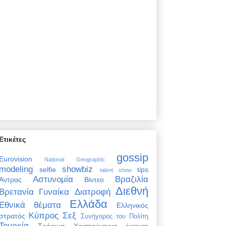
Ετικέτες
gossip
Eurovision
National Geographic
modeling
showbiz
selfie
tips
talent show
Αστυνομία
Βραζιλία
Άντρας
Βίντεο
Διεθνή
Βρετανία
Γυναίκα
Διατροφή
Ελλάδα
Εθνικά θέματα
Ελληνικός
Κύπρος
Σεξ
στρατός
Συνήγορος του Πολίτη
Τουρκία
Τρόφιμα
Χριστούγεννα