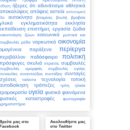
έκτακτη
ήξερες ότι
αδυνάτισμα
αθλητικά
είδηση
αποκαλύψεις
απόψεις
αστεία
αστυνομική
αυτοκίνητο
βιταμίνες
βουλή
βραβεία
βία
γλυκά
εγκληματικότητα
εκκλησία
εκπαίδευση
επιστήμες
εργασία
ζώδια
κοινωνικά
κακοποίηση ζώων
μυστικά και
οικονομία
ναρκωτικά
συμβουλές
μόδα
περίεργα
ομογένεια
παράξενα
πολιτική
περιβάλλον
ποδόσφαιρο
πρόσφυγες
σκυλιά
συμβουλές
στρατός
συμβουλές ομορφιάς
συμβουλές υγείας
συνταγές
συναυλίες
συνεντεύξεις
συντάξεις
σχέσεις
τεχνολογία
τοπική
ταλέντα
αυτοδιοίκηση
τράπεζες
τρίτη ηλικία
υγεία
τρομοκρατία
φυσικά φαινόμενα
φυσικές καταστροφές
φωτογραφία
χρηματιστήριο
Βρείτε μας στο
Ακολουθήστε μας
Facebook
στο Twitter