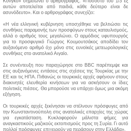
Κονγκό» σημειώνει ο αρθρογράφος. «Ποσοστό του 1/3 εξ
αυτών αποτελείται από παιδιά, κάθε δεύτερο είναι δε
ασυνόδευτο». Και ο αρθρογράφος συνεχίζει:
«Η νέα ελληνική κυβέρνηση υποσχέθηκε να βελτιώσει τις
συνθήκες παραμονής των προσφύγων στους καταυλισμούς,
αλλά ο αριθμός τους μεγαλώνει. Ο αρμόδιος υφυπουργός
για το προσφυγικό Γιώργος Κουμουτσάκος αποδίδει τον
αυξανόμενο αριθμό όχι μόνο στις ευνοϊκές μετεωρολογικές
συνθήκες στο ανατολικό Αιγαίο.
Σε συνέντευξη που παραχώρησε στο BBC παρέπεμψε και
στις αυξανόμενες εντάσεις στις σχέσεις της Τουρκίας με την
ΕΕ και τις ΗΠΑ. Πιθανώς οι τουρκικές αρχές αφήνουν στους
διακινητές ελευθερία κινήσεων για να ασκήσουν οι ίδιες
πολιτικές πιέσεις. Θα μπορούσε να υπάρχει όμως μια ακόμη
εξήγηση.
Οι τουρκικές αρχές ξεκίνησαν να στέλνουν πρόσφυγες από
την Κωνσταντινούπολη στις ανατολικές επαρχίες της χώρας
για εγκατάσταση. Κυκλοφορούν μάλιστα φήμες για
αναγκαστικούς μαζικούς εκτοπισμούς προς τη Συρία. Γι αυτό
πολλοί πρόσφυγες επιχειρούν να περάσουν στην Ελλάδα».