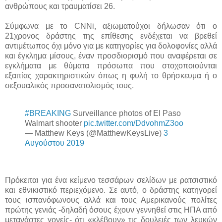
ανθρώπους και τραυματίσει 26.
Σύμφωνα με το CNNi, αξιωματούχοι δήλωσαν ότι ο
21χρονος δράστης της επίθεσης ενδέχεται να βρεθεί
αντιμέτωπος όχι μόνο για με κατηγορίες για δολοφονίες αλλά
και έγκλημα μίσους, έναν προσδιορισμό που αναφέρεται σε
εγκλήματα με θύματα πρόσωπα που στοχοποιούνται
εξαιτίας χαρακτηριστικών όπως η φυλή το θρήσκευμα ή ο
σεξουαλικός προσανατολισμός τους.
#BREAKING
Surveillance photos of El Paso
Walmart shooter
pic.twitter.com/DdvohmZ3oo
— Matthew Keys (@MatthewKeysLive)
3
Αυγούστου 2019
Πρόκειται για ένα κείμενο τεσσάρων σελίδων με ρατσιστικό
και εθνικιστικό περιεχόμενο. Σε αυτό, ο δράστης κατηγορεί
τους ισπανόφωνους αλλά και τους Αμερικανούς πολίτες
πρώτης γενιάς -δηλαδή όσους έχουν γεννηθεί στις ΗΠΑ από
μετανάστες γονείς- ότι «κλέβουν» τις δουλειές των λευκών