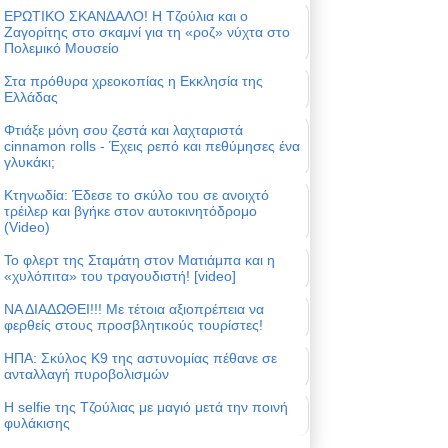
ΕΡΩΤΙΚΟ ΣΚΑΝΔΑΛΟ! Η Τζούλια και ο
Ζαγορίτης στο σκαμνί για τη «ροζ» νύχτα στο
Πολεμικό Μουσείο
Στα πρόθυρα χρεοκοπίας η Εκκλησία της
Ελλάδας
Φτιάξε μόνη σου ζεστά και λαχταριστά
cinnamon rolls - Έχεις ρεπό και πεθύμησες ένα
γλυκάκι;
Κτηνωδία: Έδεσε το σκύλο του σε ανοιχτό
τρέιλερ και βγήκε στον αυτοκινητόδρομο
(Video)
Το φλερτ της Σταμάτη στον Ματιάμπα και η
«χυλόπιτα» του τραγουδιστή! [video]
ΝΑ ΔΙΑΔΩΘΕΙ!!! Με τέτοια αξιοπρέπεια να
φερθείς στους προσβλητικούς τουρίστες!
ΗΠΑ: Σκύλος Κ9 της αστυνομίας πέθανε σε
ανταλλαγή πυροβολισμών
Η selfie της Τζούλιας με μαγιό μετά την ποινή
φυλάκισης