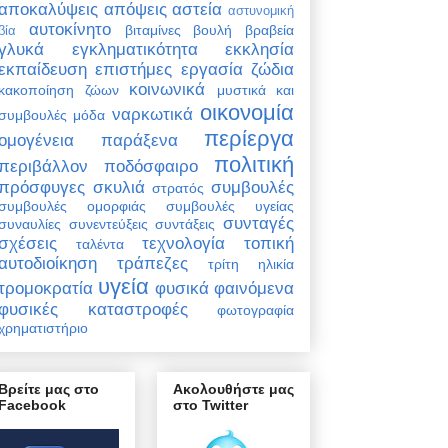
αποκαλύψεις
απόψεις
αστεία
αστυνομική
αυτοκίνητο
βιταμίνες
βουλή
βραβεία
βία
γλυκά
εγκληματικότητα
εκκλησία
εκπαίδευση
επιστήμες
εργασία
ζώδια
κοινωνικά
κακοποίηση ζώων
μυστικά και
οικονομία
ναρκωτικά
συμβουλές
μόδα
περίεργα
ομογένεια
παράξενα
πολιτική
περιβάλλον
ποδόσφαιρο
πρόσφυγες
σκυλιά
συμβουλές
στρατός
συμβουλές ομορφιάς
συμβουλές υγείας
συνταγές
συναυλίες
συνεντεύξεις
συντάξεις
σχέσεις
τεχνολογία
τοπική
ταλέντα
αυτοδιοίκηση
τράπεζες
τρίτη ηλικία
υγεία
τρομοκρατία
φυσικά φαινόμενα
φυσικές καταστροφές
φωτογραφία
χρηματιστήριο
Βρείτε μας στο
Ακολουθήστε μας
Facebook
στο Twitter