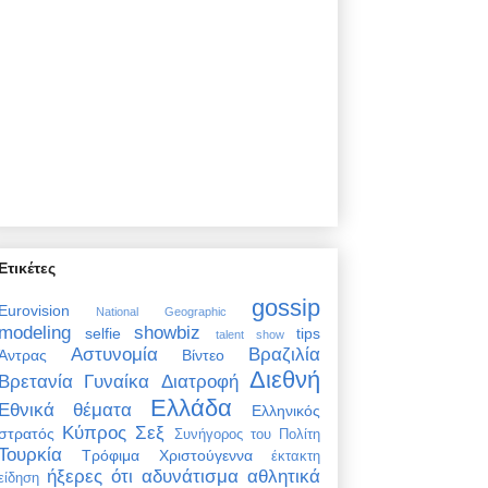
Ετικέτες
gossip
Eurovision
National Geographic
modeling
showbiz
selfie
tips
talent show
Αστυνομία
Βραζιλία
Άντρας
Βίντεο
Διεθνή
Βρετανία
Γυναίκα
Διατροφή
Ελλάδα
Εθνικά θέματα
Ελληνικός
Κύπρος
Σεξ
στρατός
Συνήγορος του Πολίτη
Τουρκία
Τρόφιμα
Χριστούγεννα
έκτακτη
ήξερες ότι
αδυνάτισμα
αθλητικά
είδηση