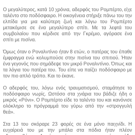
Ο μεγαλύτερος, κατά 10 χρόνια, αδερφός του Ρομπέρτο, είχε
ταλέντο στο ποδόσφαιρο. Η οικογένεια στήριξε πάνω του την
ελπίδα για μια καλύτερη ζωή και λόγω του Ρομπέρτο
μετακόμισε σε ένα μεγαλύτερο σπίτι. Με τα λεφτά του
συμβολαίου που κέρδισε από την Γκρέμιο, αγόρασε ένα
σπίτι με πισίνα.
Όμως όταν ο Ροναλντίνιο ήταν 8 ετών, ο πατέρας του έπαθε
έμφραγμα ενώ κολυμπούσε στην πισίνα του σπιτιού. Ήταν
ένα γεγονός που σημάδεψε τον μικρό Ροναλντίνιο. Όπως και
τα λόγια του πατέρα του. Του είπε να παίζει ποδόσφαιρο με
τον πιο απλό τρόπο. Και το έκανε.
Ο αδερφός του, λόγω ενός τραυματισμού, σταμάτησε το
ποδόσφαιρο νωρίς. Ωστόσο στα χνάρια του βάδιζε ήδη ο
μικρός «Ρόνι». Ο Ρομπέρτο είδε το ταλέντο του και κανόνισε
ολόκληρο το πρόγραμμά του γύρω από την «στρογγυλή
θεά».
Στα 13 του σκόραρε 23 φορές σε ένα μόνο παιχνίδι. Η
ευχαίρειά του με την μπάλα στα πόδια ήταν πλέον