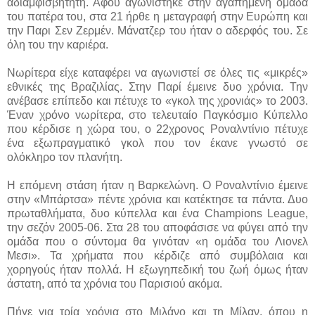
αδιαμφισβήτητη. Αφού αγωνίστηκε στην αγαπημένη ομάδα
του πατέρα του, στα 21 ήρθε η μεταγραφή στην Ευρώπη και
την Παρι Σεν Ζερμέν. Μάνατζερ του ήταν ο αδερφός του. Σε
όλη του την καριέρα.
Νωρίτερα είχε καταφέρει να αγωνιστεί σε όλες τις «μικρές»
εθνικές της Βραζιλίας. Στην Παρί έμεινε δυο χρόνια. Την
ανέβασε επίπεδο και πέτυχε το «γκολ της χρονιάς» το 2003.
Έναν χρόνο νωρίτερα, στο τελευταίο Παγκόσμιο Κύπελλο
που κέρδισε η χώρα του, ο 22χρονος Ροναλντίνιο πέτυχε
ένα εξωπραγματικό γκολ που τον έκανε γνωστό σε
ολόκληρο τον πλανήτη.
Η επόμενη στάση ήταν η Βαρκελώνη. Ο Ροναλντίνιο έμεινε
στην «Μπάρτσα» πέντε χρόνια και κατέκτησε τα πάντα. Δυο
πρωταθλήματα, δυο κύπελλα και ένα Champions League,
την σεζόν 2005-06. Στα 28 του αποφάσισε να φύγει από την
ομάδα που ο σύντομα θα γινόταν «η ομάδα του Λιονελ
Μεσι». Τα χρήματα που κέρδιζε από συμβόλαια και
χορηγούς ήταν πολλά. Η εξωγηπεδική του ζωή όμως ήταν
άστατη, από τα χρόνια του Παρισιού ακόμα.
Πήγε για τρία χρόνια στο Μιλάνο και τη Μίλαν, όπου η