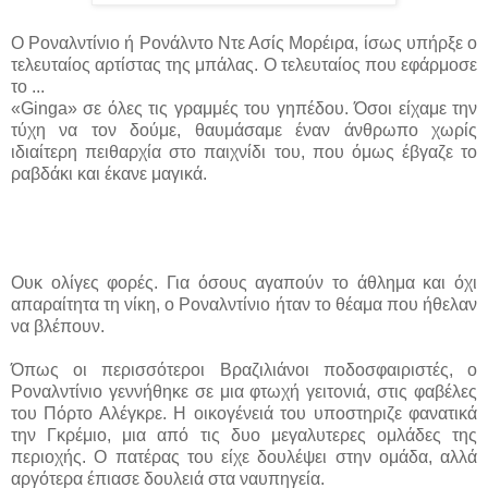
Ο Ροναλντίνιο ή Ρονάλντο Ντε Ασίς Μορέιρα, ίσως υπήρξε ο
τελευταίος αρτίστας της μπάλας. Ο τελευταίος που εφάρμοσε
το ...
«Ginga» σε όλες τις γραμμές του γηπέδου. Όσοι είχαμε την
τύχη να τον δούμε, θαυμάσαμε έναν άνθρωπο χωρίς
ιδιαίτερη πειθαρχία στο παιχνίδι του, που όμως έβγαζε το
ραβδάκι και έκανε μαγικά.
Ουκ ολίγες φορές. Για όσους αγαπούν το άθλημα και όχι
απαραίτητα τη νίκη, ο Ροναλντίνιο ήταν το θέαμα που ήθελαν
να βλέπουν.
Όπως οι περισσότεροι Βραζιλιάνοι ποδοσφαιριστές, ο
Ροναλντίνιο γεννήθηκε σε μια φτωχή γειτονιά, στις φαβέλες
του Πόρτο Αλέγκρε. Η οικογένειά του υποστηριζε φανατικά
την Γκρέμιο, μια από τις δυο μεγαλυτερες ομλάδες της
περιοχής. Ο πατέρας του είχε δουλέψει στην ομάδα, αλλά
αργότερα έπιασε δουλειά στα ναυπηγεία.