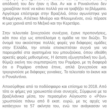
απόδοσή του δεν ήταν η ίδια. Αν και ο Ροναλντίνιο δεν
χρειαζόταν ποτέ να κάνει πολλά για να τραβήξει τα βλέμματα.
Αργότερα επέστρεψε στην Βραζιλιά, όπου αγωνίστηκε για
Φλαμένγκο, Ατλέτικο Μινέιρο και Φλουμινένσε, ενώ πέρασε
κι μια χρονιά από το Μεξικό και την Κερετάρο.
Στην τελευταία ξενυχτούσε συνέχεια, έχανε προπονήσεις,
κάτι που είχε ως αποτέλεσμα η ομάδα να τον διώξει. Το
όνομά του ακούστηκε πολλές φορές για διάφορες ομάδες
στην Ελλάδα, την οποία επισκεπτόταν συχνά για να
παρευρεθεί στα αγαπημένα του μπουζούκια, όπου εθεάθη
αρκετές φορές μεθυσμένος. Η άστατη εξωγηπεδική του ζωή,
θύμιζε εκείνη του συμπατριώτη του Ρομάριο, με τη διαφορά
ότι ο Ρομάριο σπάνια έπινε, απλά ξενυχτούσε και
τριγυρνούσε με διάφορες γυναίκες. Το τελευταίο το έκανε και
ο Ροναλντίνιο.
Αποσύρθηκε από το ποδόσφαιρο και επίσημα το 2018. Από
τότε οι φήμες για χρεωκοπία είναι συνεχείς. Σύμφωνα με τα
βραζιλιάνικα μέσα, τον περασμένο Αύγουστο ο «Ρόνι»
χρωστούσε πάνω από 8 εκατ. ευρώ, με τις αρχές να
κατάσχουν τα 57 ακίνητα του, ενώ τον ανάγκασαν να