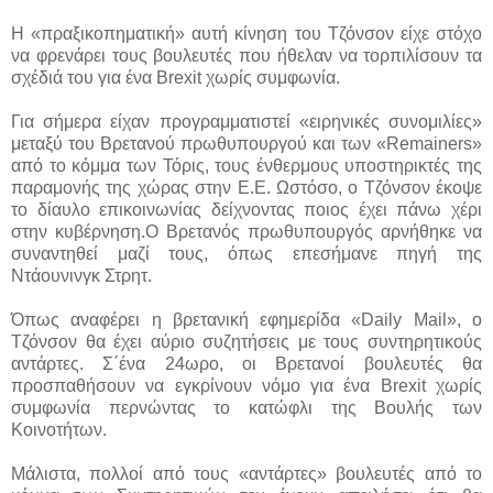
Η «πραξικοπηματική» αυτή κίνηση του Τζόνσον είχε στόχο
να φρενάρει τους βουλευτές που ήθελαν να τορπιλίσουν τα
σχέδιά του για ένα Brexit χωρίς συμφωνία.
Για σήμερα είχαν προγραμματιστεί «ειρηνικές συνομιλίες»
μεταξύ του Βρετανού πρωθυπουργού και των «Remainers»
από το κόμμα των Τόρις, τους ένθερμους υποστηρικτές της
παραμονής της χώρας στην Ε.Ε. Ωστόσο, ο Τζόνσον έκοψε
το δίαυλο επικοινωνίας δείχνοντας ποιος έχει πάνω χέρι
στην κυβέρνηση.Ο Βρετανός πρωθυπουργός αρνήθηκε να
συναντηθεί μαζί τους, όπως επεσήμανε πηγή της
Ντάουνινγκ Στρητ.
Όπως αναφέρει η βρετανική εφημερίδα «Daily Mail», o
Τζόνσον θα έχει αύριο συζητήσεις με τους συντηρητικούς
αντάρτες. Σ΄ένα 24ωρο, οι Βρετανοί βουλευτές θα
προσπαθήσουν να εγκρίνουν νόμο για ένα Brexit χωρίς
συμφωνία περνώντας το κατώφλι της Βουλής των
Κοινοτήτων.
Μάλιστα, πολλοί από τους «αντάρτες» βουλευτές από το