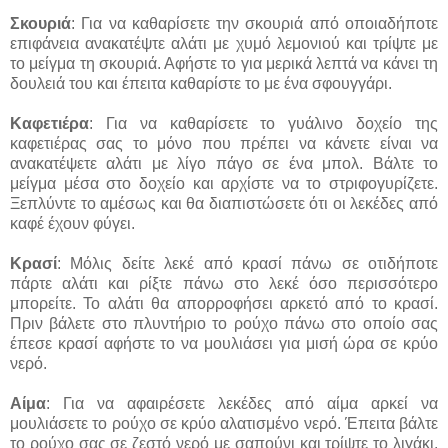
Σκουριά
: Για να καθαρίσετε την σκουριά από οποιαδήποτε
επιφάνεια ανακατέψτε αλάτι με χυμό λεμονιού και τρίψτε με
το μείγμα τη σκουριά. Αφήστε το για μερικά λεπτά να κάνει τη
δουλειά του και έπειτα καθαρίστε το με ένα σφουγγάρι.
Καφετιέρα
: Για να καθαρίσετε το γυάλινο δοχείο της
καφετιέρας σας το μόνο που πρέπει να κάνετε είναι να
ανακατέψετε αλάτι με λίγο πάγο σε ένα μπολ. Βάλτε το
μείγμα μέσα στο δοχείο και αρχίστε να το στριφογυρίζετε.
Ξεπλύντε το αμέσως και θα διαπιστώσετε ότι οι λεκέδες από
καφέ έχουν φύγει.
Κρασί
: Μόλις δείτε λεκέ από κρασί πάνω σε οτιδήποτε
πάρτε αλάτι και ρίξτε πάνω στο λεκέ όσο περισσότερο
μπορείτε. Το αλάτι θα απορροφήσει αρκετό από το κρασί.
Πριν βάλετε στο πλυντήριο το ρούχο πάνω στο οποίο σας
έπεσε κρασί αφήστε το να μουλιάσει για μισή ώρα σε κρύο
νερό.
Αίμα
: Για να αφαιρέσετε λεκέδες από αίμα αρκεί να
μουλιάσετε το ρούχο σε κρύο αλατισμένο νερό. Έπειτα βάλτε
το ρούχο σας σε ζεστό νερό με σαπούνι και τρίψτε το λιγάκι.