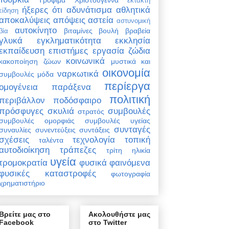
έκτακτη
ήξερες ότι
αδυνάτισμα
αθλητικά
είδηση
αποκαλύψεις
απόψεις
αστεία
αστυνομική
αυτοκίνητο
βιταμίνες
βουλή
βραβεία
βία
γλυκά
εγκληματικότητα
εκκλησία
εκπαίδευση
επιστήμες
εργασία
ζώδια
κοινωνικά
κακοποίηση ζώων
μυστικά και
οικονομία
ναρκωτικά
συμβουλές
μόδα
περίεργα
ομογένεια
παράξενα
πολιτική
περιβάλλον
ποδόσφαιρο
πρόσφυγες
σκυλιά
συμβουλές
στρατός
συμβουλές ομορφιάς
συμβουλές υγείας
συνταγές
συναυλίες
συνεντεύξεις
συντάξεις
σχέσεις
τεχνολογία
τοπική
ταλέντα
αυτοδιοίκηση
τράπεζες
τρίτη ηλικία
υγεία
τρομοκρατία
φυσικά φαινόμενα
φυσικές καταστροφές
φωτογραφία
χρηματιστήριο
Βρείτε μας στο
Ακολουθήστε μας
Facebook
στο Twitter