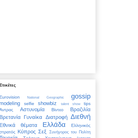
Ετικέτες
gossip
Eurovision
National Geographic
modeling
showbiz
selfie
tips
talent show
Αστυνομία
Βραζιλία
Άντρας
Βίντεο
Διεθνή
Βρετανία
Γυναίκα
Διατροφή
Ελλάδα
Εθνικά θέματα
Ελληνικός
Κύπρος
Σεξ
στρατός
Συνήγορος του Πολίτη
Τουρκία
Τρόφιμα
Χριστούγεννα