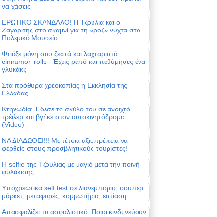
να χάσεις
ΕΡΩΤΙΚΟ ΣΚΑΝΔΑΛΟ! Η Τζούλια και ο
Ζαγορίτης στο σκαμνί για τη «ροζ» νύχτα στο
Πολεμικό Μουσείο
Φτιάξε μόνη σου ζεστά και λαχταριστά
cinnamon rolls - Έχεις ρεπό και πεθύμησες ένα
γλυκάκι;
Στα πρόθυρα χρεοκοπίας η Εκκλησία της
Ελλάδας
Κτηνωδία: Έδεσε το σκύλο του σε ανοιχτό
τρέιλερ και βγήκε στον αυτοκινητόδρομο
(Video)
ΝΑ ΔΙΑΔΩΘΕΙ!!! Με τέτοια αξιοπρέπεια να
φερθείς στους προσβλητικούς τουρίστες!
Η selfie της Τζούλιας με μαγιό μετά την ποινή
φυλάκισης
Υποχρεωτικά self test σε λιανεμπόριο, σούπερ
μάρκετ, μεταφορές, κομμωτήρια, εστίαση
Απασφαλίζει το ασφαλιστικό: Ποιοι κινδυνεύουν