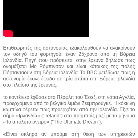
Επιθεωρητές της αστυνομίας εξακολουθούν να ανακρίνουν
τον οδηγό του φορτηγού, έναν 25χρονο από τη Βόρεια
Ιρλανδία. Πηγή που πρόσκειται στην έρευνα δήλωσε πως
ονομάζεται Μο Ρόμπινσον και είναι κάτοικος της πόλης
Πόρτανταουν στη Βόρεια Ιρλανδία. Το BBC μετέδωσε πως η
αστυνομία έκανε έφοδο σε τρία σπίτια στη Βόρεια Ιρλανδία
στο πλαίσιο της έρευνας.
το κοντέινερ έφθασε στο Πέρφλιτ του Έσεξ, στη νότια Αγγλία,
προερχόμενο από το βελγικό λιμάνι Ζεεμπρούγκε. Η κόκκινη
καμπίνα φέρεται πως προερχόταν από την Ιρλανδία. Είχε το
σήμα «Ιρλανδία» (“Ireland”) στο παρμπρίζ μαζί με το μήνυμα
«Το απόλυτο όνειρο» (“The Ultimate Dream”).
«Είναι σκληρό αν μπούμε στη θέση των υπηρεσιών