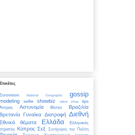
Ετικέτες
gossip
Eurovision
National Geographic
modeling
showbiz
selfie
tips
talent show
Αστυνομία
Βραζιλία
Άντρας
Βίντεο
Διεθνή
Βρετανία
Γυναίκα
Διατροφή
Ελλάδα
Εθνικά θέματα
Ελληνικός
Κύπρος
Σεξ
στρατός
Συνήγορος του Πολίτη
Τουρκία
Τρόφιμα
Χριστούγεννα