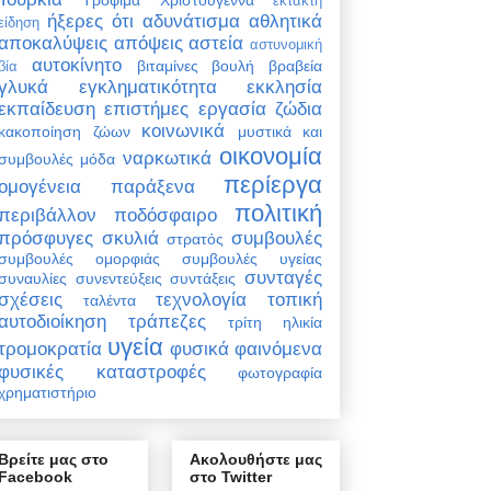
έκτακτη
ήξερες ότι
αδυνάτισμα
αθλητικά
είδηση
αποκαλύψεις
απόψεις
αστεία
αστυνομική
αυτοκίνητο
βιταμίνες
βουλή
βραβεία
βία
γλυκά
εγκληματικότητα
εκκλησία
εκπαίδευση
επιστήμες
εργασία
ζώδια
κοινωνικά
κακοποίηση ζώων
μυστικά και
οικονομία
ναρκωτικά
συμβουλές
μόδα
περίεργα
ομογένεια
παράξενα
πολιτική
περιβάλλον
ποδόσφαιρο
πρόσφυγες
σκυλιά
συμβουλές
στρατός
συμβουλές ομορφιάς
συμβουλές υγείας
συνταγές
συναυλίες
συνεντεύξεις
συντάξεις
σχέσεις
τεχνολογία
τοπική
ταλέντα
αυτοδιοίκηση
τράπεζες
τρίτη ηλικία
υγεία
τρομοκρατία
φυσικά φαινόμενα
φυσικές καταστροφές
φωτογραφία
χρηματιστήριο
Βρείτε μας στο
Ακολουθήστε μας
Facebook
στο Twitter