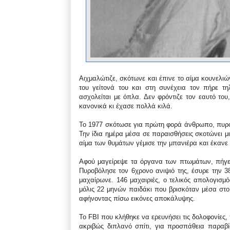
Αιχμαλώτιζε, σκότωνε και έπινε το αίμα κουνελι
του γείτονά του και στη συνέχεια τον πήρε τη
ασχολείται με όπλα. Δεν φρόντιζε τον εαυτό το
κανονικά κι έχασε πολλά κιλά.
Το 1977 σκότωσε για πρώτη φορά άνθρωπο, πυροβ
Την ίδια ημέρα μέσα σε παραισθήσεις σκοτώνει μια
αίμα των θυμάτων γέμισε την μπανιέρα και έκανε
Αφού μαγείρεψε τα όργανα των πτωμάτων, πήγε 
Πυροβόλησε τον 6χρονο ανιψιό της, έσυρε την 
μαχαίρωνε. 146 μαχαιριές, ο τελικός απολογισμό
μόλις 22 μηνών παιδάκι που βρισκόταν μέσα στο 
αφήνοντας πίσω εικόνες αποκάλυψης.
Το FBI που κλήθηκε να ερευνήσει τις δολοφονίες
ακριβώς διπλανό σπίτι, για προσπάθεια παραβί