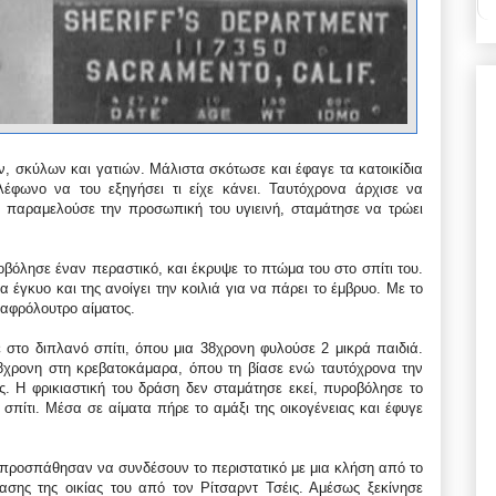
ών, σκύλων και γατιών. Μάλιστα σκότωσε και έφαγε τα κατοικίδια
λέφωνο να του εξηγήσει τι είχε κάνει. Ταυτόχρονα άρχισε να
υ, παραμελούσε την προσωπική του υγιεινή, σταμάτησε να τρώει
όλησε έναν περαστικό, και έκρυψε το πτώμα του στο σπίτι του.
 έγκυο και της ανοίγει την κοιλιά για να πάρει το έμβρυο. Με το
 αφρόλουτρο αίματος.
στο διπλανό σπίτι, όπου μια 38χρονη φυλούσε 2 μικρά παιδιά.
38χρονη στη κρεβατοκάμαρα, όπου τη βίασε ενώ ταυτόχρονα την
ς. Η φρικιαστική του δράση δεν σταμάτησε εκεί, πυροβόλησε το
σπίτι. Μέσα σε αίματα πήρε το αμάξι της οικογένειας και έφυγε
, προσπάθησαν να συνδέσουν το περιστατικό με μια κλήση από το
ασης της οικίας του από τον Ρίτσαρντ Τσέις. Αμέσως ξεκίνησε