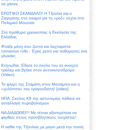
να χάσεις
ΕΡΩΤΙΚΟ ΣΚΑΝΔΑΛΟ! Η Τζούλια και ο
Ζαγορίτης στο σκαμνί για τη «ροζ» νύχτα στο
Πολεμικό Μουσείο
Στα πρόθυρα χρεοκοπίας η Εκκλησία της
Ελλάδας
Φτιάξε μόνη σου ζεστά και λαχταριστά
cinnamon rolls - Έχεις ρεπό και πεθύμησες ένα
γλυκάκι;
Κτηνωδία: Έδεσε το σκύλο του σε ανοιχτό
τρέιλερ και βγήκε στον αυτοκινητόδρομο
(Video)
Το φλερτ της Σταμάτη στον Ματιάμπα και η
«χυλόπιτα» του τραγουδιστή! [video]
ΗΠΑ: Σκύλος Κ9 της αστυνομίας πέθανε σε
ανταλλαγή πυροβολισμών
ΝΑ ΔΙΑΔΩΘΕΙ!!! Με τέτοια αξιοπρέπεια να
φερθείς στους προσβλητικούς τουρίστες!
Η selfie της Τζούλιας με μαγιό μετά την ποινή