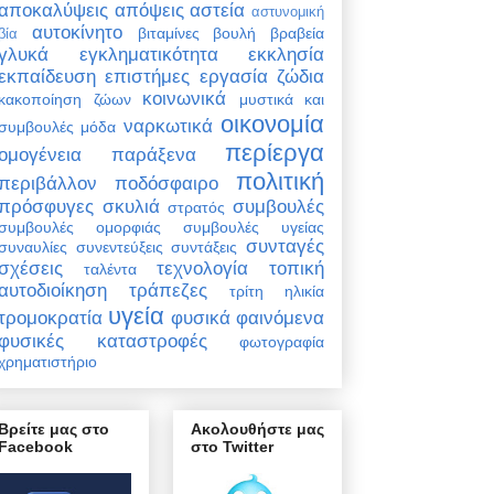
αποκαλύψεις
απόψεις
αστεία
αστυνομική
αυτοκίνητο
βιταμίνες
βουλή
βραβεία
βία
γλυκά
εγκληματικότητα
εκκλησία
εκπαίδευση
επιστήμες
εργασία
ζώδια
κοινωνικά
κακοποίηση ζώων
μυστικά και
οικονομία
ναρκωτικά
συμβουλές
μόδα
περίεργα
ομογένεια
παράξενα
πολιτική
περιβάλλον
ποδόσφαιρο
πρόσφυγες
σκυλιά
συμβουλές
στρατός
συμβουλές ομορφιάς
συμβουλές υγείας
συνταγές
συναυλίες
συνεντεύξεις
συντάξεις
σχέσεις
τεχνολογία
τοπική
ταλέντα
αυτοδιοίκηση
τράπεζες
τρίτη ηλικία
υγεία
τρομοκρατία
φυσικά φαινόμενα
φυσικές καταστροφές
φωτογραφία
χρηματιστήριο
Βρείτε μας στο
Ακολουθήστε μας
Facebook
στο Twitter