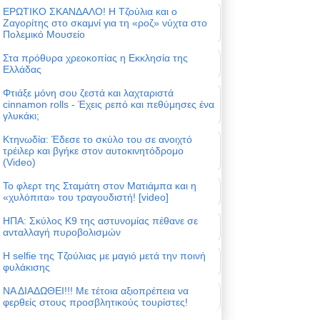
ΕΡΩΤΙΚΟ ΣΚΑΝΔΑΛΟ! Η Τζούλια και ο
Ζαγορίτης στο σκαμνί για τη «ροζ» νύχτα στο
Πολεμικό Μουσείο
Στα πρόθυρα χρεοκοπίας η Εκκλησία της
Ελλάδας
Φτιάξε μόνη σου ζεστά και λαχταριστά
cinnamon rolls - Έχεις ρεπό και πεθύμησες ένα
γλυκάκι;
Κτηνωδία: Έδεσε το σκύλο του σε ανοιχτό
τρέιλερ και βγήκε στον αυτοκινητόδρομο
(Video)
Το φλερτ της Σταμάτη στον Ματιάμπα και η
«χυλόπιτα» του τραγουδιστή! [video]
ΗΠΑ: Σκύλος Κ9 της αστυνομίας πέθανε σε
ανταλλαγή πυροβολισμών
Η selfie της Τζούλιας με μαγιό μετά την ποινή
φυλάκισης
ΝΑ ΔΙΑΔΩΘΕΙ!!! Με τέτοια αξιοπρέπεια να
φερθείς στους προσβλητικούς τουρίστες!