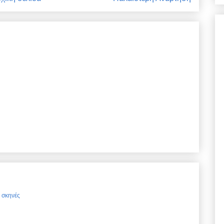
ς σκηνές