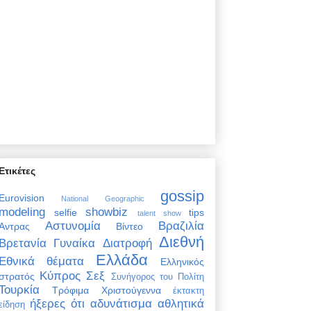
Ετικέτες
gossip
Eurovision
National Geographic
modeling
showbiz
selfie
tips
talent show
Αστυνομία
Βραζιλία
Άντρας
Βίντεο
Διεθνή
Βρετανία
Γυναίκα
Διατροφή
Ελλάδα
Εθνικά θέματα
Ελληνικός
Κύπρος
Σεξ
στρατός
Συνήγορος του Πολίτη
Τουρκία
Τρόφιμα
Χριστούγεννα
έκτακτη
ήξερες ότι
αδυνάτισμα
αθλητικά
είδηση