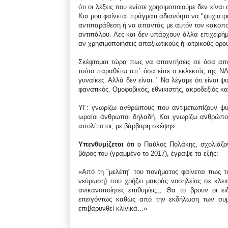
ότι οι λέξεις που ενίοτε χρησιμοποιούμε δεν είν
Και μου φαίνεται πράγματι αδιανόητο να "ψυχιατρ
αντιπαράθεση ή να απαντάς με αυτόν τον κακοποι
αντιπάλου. Λες και δεν υπάρχουν άλλα επιχειρήματ
αν χρησιμοποιήσεις απαξιωτικούς ή ιατρικούς όρου
Σκέφτομαι τώρα πως να απαντήσεις σε όσα απα
τούτο παραθέτω απ΄ όσα είπε ο εκλεκτός της ΝΔ 
γυναίκες. Αλλά δεν είναι.." Να λέγαμε ότι είναι 
φανατικός. Ομοφοβικός, εθνικιστής, ακροδεξιός κα
ΥΓ: γνωρίζω ανθρώπους που αντιμετωπίζουν ψυχι
ωραίοι άνθρωποι δηλαδή. Και γνωρίζω ανθρώπου
απολίτιστοι, με βάρβαρη σκέψη».
Υπενθυμίζεται
ότι ο Παύλος Πολάκης, σχολιάζο
βάρος του (γραμμένο το 2017), έγραψε τα εξής:
«Από τη "μελέτη" του πονήματος φαίνεται πως τ
νεύρωση) που χρήζει μακράς νοσηλείας σε κλεισ
ανικανοποίητες επιθυμίες;;; Θα το βρουν οι ε
επειγόντως καθώς από την εκδήλωση των συμπ
επιβαρυνθεί κλινικά...»