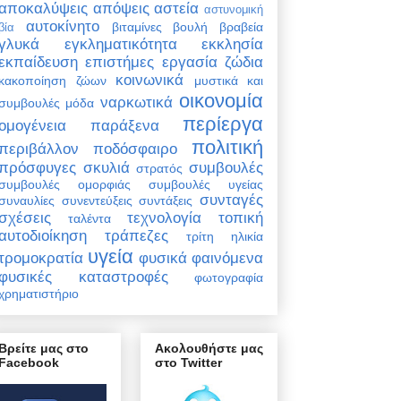
αποκαλύψεις
απόψεις
αστεία
αστυνομική
αυτοκίνητο
βιταμίνες
βουλή
βραβεία
βία
γλυκά
εγκληματικότητα
εκκλησία
εκπαίδευση
επιστήμες
εργασία
ζώδια
κοινωνικά
κακοποίηση ζώων
μυστικά και
οικονομία
ναρκωτικά
συμβουλές
μόδα
περίεργα
ομογένεια
παράξενα
πολιτική
περιβάλλον
ποδόσφαιρο
πρόσφυγες
σκυλιά
συμβουλές
στρατός
συμβουλές ομορφιάς
συμβουλές υγείας
συνταγές
συναυλίες
συνεντεύξεις
συντάξεις
σχέσεις
τεχνολογία
τοπική
ταλέντα
αυτοδιοίκηση
τράπεζες
τρίτη ηλικία
υγεία
τρομοκρατία
φυσικά φαινόμενα
φυσικές καταστροφές
φωτογραφία
χρηματιστήριο
Βρείτε μας στο
Ακολουθήστε μας
Facebook
στο Twitter