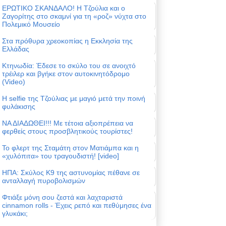
ΕΡΩΤΙΚΟ ΣΚΑΝΔΑΛΟ! Η Τζούλια και ο
Ζαγορίτης στο σκαμνί για τη «ροζ» νύχτα στο
Πολεμικό Μουσείο
Στα πρόθυρα χρεοκοπίας η Εκκλησία της
Ελλάδας
Κτηνωδία: Έδεσε το σκύλο του σε ανοιχτό
τρέιλερ και βγήκε στον αυτοκινητόδρομο
(Video)
Η selfie της Τζούλιας με μαγιό μετά την ποινή
φυλάκισης
ΝΑ ΔΙΑΔΩΘΕΙ!!! Με τέτοια αξιοπρέπεια να
φερθείς στους προσβλητικούς τουρίστες!
Το φλερτ της Σταμάτη στον Ματιάμπα και η
«χυλόπιτα» του τραγουδιστή! [video]
ΗΠΑ: Σκύλος Κ9 της αστυνομίας πέθανε σε
ανταλλαγή πυροβολισμών
Φτιάξε μόνη σου ζεστά και λαχταριστά
cinnamon rolls - Έχεις ρεπό και πεθύμησες ένα
γλυκάκι;