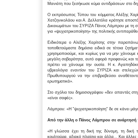
Μανιάτη που ξεσήκωσε κύμα αντιδράσεων στο δημ
Ο εκπρόσωπος Τύπου του κόμματος Αλέξης Χαρίτ
Χατζηνικολάου και Α. Δελλατόλα κράτησε αποστά
Δικαιωμάτων του ΣΥΡΙΖΑ Πάνος Λάμπρου με τη σε
για «ψυχιατρικοποίηση» της πολιτικής αντιπαράθε
Ειδικότερα ο Αλέξης Χαρίτσης στην παραπάνω
τοποθετούμαστε δημόσια ειδικά σε τέτοια ζητήμα
χρησιμοποιούμε, και κυρίως για να μην χάνουμε κ
μεγάλη σοβαρότητα, αυτό αφορά προφανώς και τα 
πρέπει να χάνουμε την ουσία. Η κ. Αγαπηδάκη
υβρεολόγια εναντίον του ΣΥΡΙΖΑ και στελεχώ
Πρωθυπουργού να την επιβραβεύσει αναθέτοντα
ερωτηματικά».
Στο σχόλιο του δημοσιογράφου «δεν απαντάς στη
«είναι σαφές».
Λάμπρου: «Η "ψυχιατρικοποίηση" δε σε κάνει μά
Από την άλλη ο Πάνος Λάμπρου σε ανάρτησή 
«Η γλώσσα έχει τη δική της δύναμη, τη δική τ
κουλτούρα, αξιακό πλαίσιο και άλλα... Και άλλες