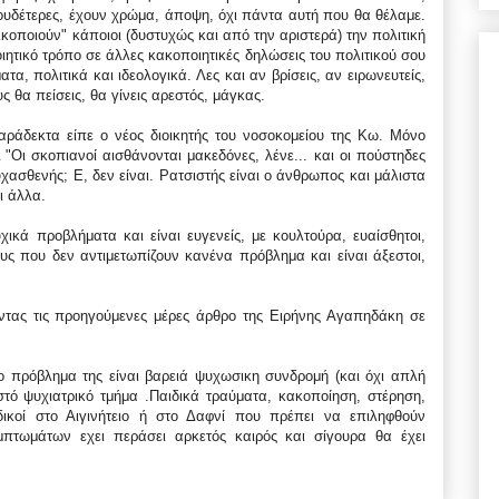
αι ουδέτερες, έχουν χρώμα, άποψη, όχι πάντα αυτή που θα θέλαμε.
ικοποιούν" κάποιοι (δυστυχώς και από την αριστερά) την πολιτική
ητικό τρόπο σε άλλες κακοποιητικές δηλώσεις του πολιτικού σου
α, πολιτικά και ιδεολογικά. Λες και αν βρίσεις, αν ειρωνευτείς,
ς θα πείσεις, θα γίνεις αρεστός, μάγκας.
ράδεκτα είπε ο νέος διοικητής του νοσοκομείου της Κω. Μόνο
"Οι σκοπιανοί αισθάνονται μακεδόνες, λένε... και οι πούστηδες
ψυχασθενής; Ε, δεν είναι. Ρατσιστής είναι ο άνθρωπος και μάλιστα
ι άλλα.
κά προβλήματα και είναι ευγενείς, με κουλτούρα, ευαίσθητοι,
ς που δεν αντιμετωπίζουν κανένα πρόβλημα και είναι άξεστοι,
ντας τις προηγούμενες μέρες άρθρο της Ειρήνης Αγαπηδάκη σε
ο πρόβλημα της είναι βαρειά ψυχωσικη συνδρομή (και όχι απλή
τό ψυχιατρικό τμήμα .Παιδικά τραύματα, κακοποίηση, στέρηση,
ιδικοί στο Αιγινήτειο ή στο Δαφνί που πρέπει να επιληφθούν
τωμάτων εχει περάσει αρκετός καιρός και σίγουρα θα έχει