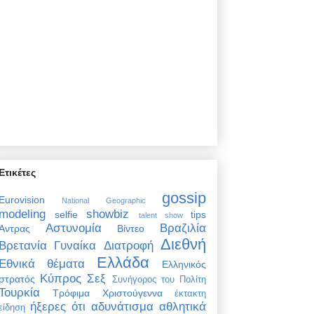
Ετικέτες
gossip
Eurovision
National Geographic
modeling
showbiz
selfie
tips
talent show
Αστυνομία
Βραζιλία
Άντρας
Βίντεο
Διεθνή
Βρετανία
Γυναίκα
Διατροφή
Ελλάδα
Εθνικά θέματα
Ελληνικός
Κύπρος
Σεξ
στρατός
Συνήγορος του Πολίτη
Τουρκία
Τρόφιμα
Χριστούγεννα
έκτακτη
ήξερες ότι
αδυνάτισμα
αθλητικά
είδηση