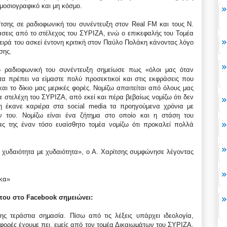
οσιογραφικό και μη κόσμο.
σης σε ραδιοφωνική του συνέντευξη στον Real FM και τους Ν.
σεις από το στέλεχος του ΣΥΡΙΖΑ, ενώ ο επικεφαλής του Τομέα
ιρά του ασκεί έντονη κριτική στον Παύλο Πολάκη κάνοντας λόγο
σης.
 ραδιοφωνική του συνέντευξη σημείωσε πως «όλοι μας όταν
τα πρέπει να είμαστε πολύ προσεκτικοί και στις εκφράσεις που
αι το δίκιο μας μερικές φορές. Νομίζω απαιτείται από όλους μας
στελέχη του ΣΥΡΙΖΑ, από εκεί και πέρα βεβαίως νομίζω ότι δεν
 έκανε καριέρα στα social media τα προηγούμενα χρόνια με
ν του. Νομίζω είναι ένα ζήτημα στο οποίο και η στάση του
ς της έναν τόσο ευαίσθητο τομέα νομίζω ότι προκαλεί πολλά
 χυδαιότητα με χυδαιότητα», ο Α. Χαρίτσης συμφώνησε λέγοντας
γκα»
του στο Facebook σημειώνει:
ης τεράστια σημασία. Πίσω από τις λέξεις υπάρχει ιδεολογία,
 φορές έχουμε πει, εμείς από τον τομέα Δικαιωμάτων του ΣΥΡΙΖΑ,