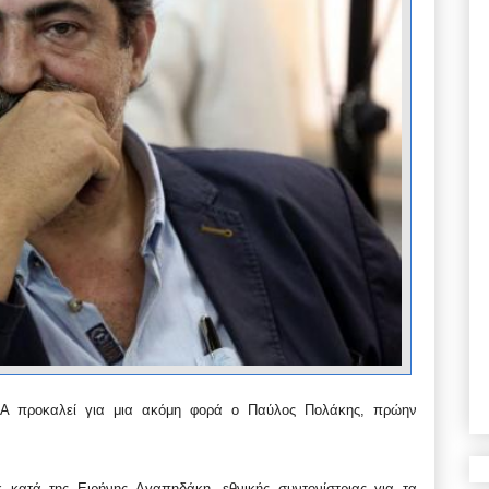
ΖΑ προκαλεί για μια ακόμη φορά ο Παύλος Πολάκης, πρώην
κατά της Ειρήνης Αγαπηδάκη, εθνικής συντονίστριας για τα