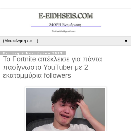
▼
Πέμπτη 7 Νοεμβρίου 2019
Το Fortnite απέκλεισε για πάντα
πασίγνωστο ΥοuTuber με 2
εκατομμύρια followers