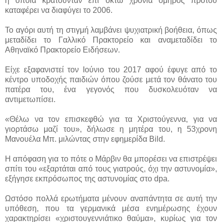
η οποία κρατούνταν επί οκτώ χρόνια όμηρος προτού
καταφέρει να διαφύγει το 2006.
Το αγόρι αυτή τη στιγμή λαμβάνει ψυχιατρική βοήθεια, όπως
μεταδίδει το Γαλλικό Πρακτορείο και αναμεταδίδει το
Αθηναϊκό Πρακτορείο Ειδήσεων.
Είχε εξαφανιστεί τον Ιούνιο του 2017 αφού έφυγε από το
κέντρο υποδοχής παιδιών όπου ζούσε μετά τον θάνατο του
πατέρα του, ένα γεγονός που δυσκολευόταν να
αντιμετωπίσει.
«Θέλω να τον επισκεφθώ για τα Χριστούγεννα, για να
γιορτάσω μαζί του», δήλωσε η μητέρα του, η 53χρονη
Μανουέλα Μπ. μιλώντας στην εφημερίδα Bild.
Η απόφαση για το πότε ο Μάρβιν θα μπορέσει να επιστρέψει
σπίτι του «εξαρτάται από τους γιατρούς, όχι την αστυνομία»,
εξήγησε εκπρόσωπος της αστυνομίας στο dpa.
Ωστόσο πολλά ερωτήματα μένουν αναπάντητα σε αυτή την
υπόθεση, που τα γερμανικά μέσα ενημέρωσης έχουν
χαρακτηρίσει «χριστουγεννιάτικο θαύμα», κυρίως για τον