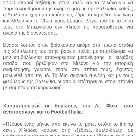
2.500 οπαδοί ταξίδεψαν στην Ιταλία και το Μιλάνο για να
παρακολουθήσουν την αναμέτρηση με την Βαλένθια, καθώς
η Αταλάντα χρησιμοποιούσε ως έδρα το γήπεδο των Ίντερ
και Μίλαν για το Champions League, λόγω του ότι το έδρα
τους στο Μπέργκαμο δεν πληροί τις προϋποθέσεις για
αγώνα της διοργάνωσης.
Ενόσω λοιπόν ο ιός βρίσκονταν ακόμη στα πρώτα στάδια
της εξάπλωσης του στην βόρεια Ιταλία, με αποτέλεσμα να
μην επιβάλλονται απαγορεύσεις μετακίνησης, οι χιλιάδες
οπαδοί που βρέθηκαν στο Μιλάνο για την ιστορική
αναμέτρηση, γύρισαν πίσω στα σπίτια τους, έχοντας
μολυνθεί από τον ιό. Το ίδιο σκηνικό συνέβη και με τους
φιλάθλους της Βαλένθια, οι οποίοι επέστρεψαν στην Ισπανία
με συμπτώματα κορωνοϊού.
Χαρακτηριστικά οι δηλώσεις του Λε Φόκε που
αναπαρήγαγε και το Football Italia:
«Πέρασε ένας μήνας από εκείνο το ματς, οπότε το timing
δένει. Χιλιάδες κόσμος στις εξέδρες, δίπλα-δίπλα, σε