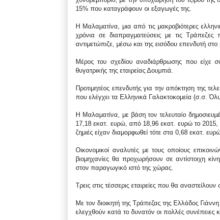
15% που καταγράφουν οι εξαγωγές της.
Η Μαλαματίνα, μια από τις μακροβιότερες ελληνικ
χρόνια σε διαπραγματεύσεις με τις Τράπεζες 
αντιμετώπιζε, μέσω και της εισόδου επενδυτή στο 
Μέρος του σχεδίου αναδιάρθρωσης που είχε σ
θυγατρικής της εταιρείας Δουμπιά.
Προτιμητέος επενδυτής για την απόκτηση της τελ
που ελέγχει τα Ελληνικά Γαλακτοκομεία (σ.σ. Όλ
Η Μαλαματίνα, με βάση τον τελευταίο δημοσιευμέ
17,18 εκατ. ευρώ, από 18,96 εκατ. ευρώ το 2015,
ζημιές είχαν διαμορφωθεί τότε στα 0,68 εκατ. ευρώ
Οικονομικοί αναλυτές με τους οποίους επικοινώ
βιομηχανίες θα προχωρήσουν σε αντίστοιχη κίν
στον παραγωγικό ιστό της χώρας.
Τρεις στις τέσσερις εταιρείες που θα αναστείλουν
Με τον διοικητή της Τράπεζας της Ελλάδος Γιάνν
ελεγχθούν κατά το δυνατόν οι πολλές συνέπειες κα