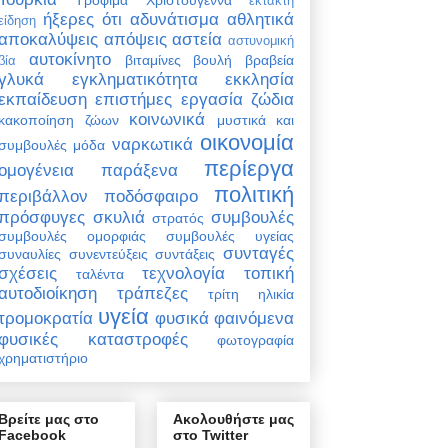
έκτακτη
ήξερες ότι
αδυνάτισμα
αθλητικά
είδηση
αποκαλύψεις
απόψεις
αστεία
αστυνομική
αυτοκίνητο
βιταμίνες
βουλή
βραβεία
βία
γλυκά
εγκληματικότητα
εκκλησία
εκπαίδευση
επιστήμες
εργασία
ζώδια
κοινωνικά
κακοποίηση ζώων
μυστικά και
οικονομία
ναρκωτικά
συμβουλές
μόδα
περίεργα
ομογένεια
παράξενα
πολιτική
περιβάλλον
ποδόσφαιρο
πρόσφυγες
σκυλιά
συμβουλές
στρατός
συμβουλές ομορφιάς
συμβουλές υγείας
συνταγές
συναυλίες
συνεντεύξεις
συντάξεις
σχέσεις
τεχνολογία
τοπική
ταλέντα
αυτοδιοίκηση
τράπεζες
τρίτη ηλικία
υγεία
τρομοκρατία
φυσικά φαινόμενα
φυσικές καταστροφές
φωτογραφία
χρηματιστήριο
Βρείτε μας στο
Ακολουθήστε μας
Facebook
στο Twitter