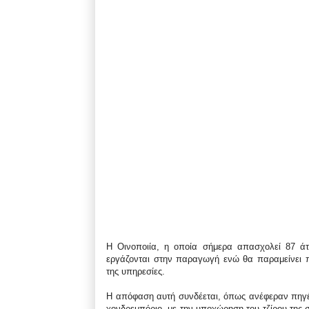
Η Οινοποιία, η οποία σήμερα απασχολεί 87 άτ
εργάζονται στην παραγωγή ενώ θα παραμείνει π
της υπηρεσίες.
Η απόφαση αυτή συνδέεται, όπως ανέφεραν πηγέ
χονδρεμπόριο, με την υποχώρηση του τζίρου της 