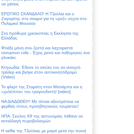
να χάσεις
ΕΡΩΤΙΚΟ ΣΚΑΝΔΑΛΟ! Η Τζούλια και ο
Ζαγορίτης στο σκαμνί για τη «ροζ» νύχτα στο
Πολεμικό Μουσείο
Στα πρόθυρα χρεοκοπίας η Εκκλησία της
Ελλάδας
Φτιάξε μόνη σου ζεστά και λαχταριστά
cinnamon rolls - Έχεις ρεπό και πεθύμησες ένα
γλυκάκι;
Κτηνωδία: Έδεσε το σκύλο του σε ανοιχτό
τρέιλερ και βγήκε στον αυτοκινητόδρομο
(Video)
Το φλερτ της Σταμάτη στον Ματιάμπα και η
«χυλόπιτα» του τραγουδιστή! [video]
ΝΑ ΔΙΑΔΩΘΕΙ!!! Με τέτοια αξιοπρέπεια να
φερθείς στους προσβλητικούς τουρίστες!
ΗΠΑ: Σκύλος Κ9 της αστυνομίας πέθανε σε
ανταλλαγή πυροβολισμών
Η selfie της Τζούλιας με μαγιό μετά την ποινή