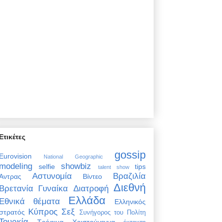
Ετικέτες
gossip
Eurovision
National Geographic
modeling
showbiz
selfie
tips
talent show
Αστυνομία
Βραζιλία
Άντρας
Βίντεο
Διεθνή
Βρετανία
Γυναίκα
Διατροφή
Ελλάδα
Εθνικά θέματα
Ελληνικός
Κύπρος
Σεξ
στρατός
Συνήγορος του Πολίτη
Τουρκία
Τρόφιμα
Χριστούγεννα