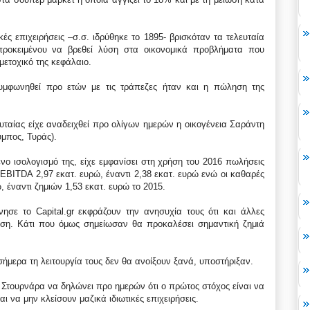
ές επιχειρήσεις –σ.σ. ιδρύθηκε το 1895- βρισκόταν τα τελευταία
προκειμένου να βρεθεί λύση στα οικονομικά προβλήματα που
μετοχικό της κεφάλαιο.
υμφωνηθεί προ ετών με τις τράπεζες ήταν και η πώληση της
ευταίας είχε αναδειχθεί προ ολίγων ημερών η οικογένεια Σαράντη
υμπος, Τυράς).
νο ισολογισμό της, είχε εμφανίσει στη χρήση του 2016 πωλήσεις
 EBITDA 2,97 εκατ. ευρώ, έναντι 2,38 εκατ. ευρώ ενώ οι καθαρές
, έναντι ζημιών 1,53 εκατ. ευρώ τo 2015.
νησε το Capital.gr εκφράζουν την ανησυχία τους ότι και άλλες
ηση. Κάτι που όμως σημείωσαν θα προκαλέσει σημαντική ζημιά
 σήμερα τη λειτουργία τους δεν θα ανοίξουν ξανά, υποστήριξαν.
η Στουρνάρα να δηλώνει προ ημερών ότι ο πρώτος στόχος είναι να
ι να μην κλείσουν μαζικά ιδιωτικές επιχειρήσεις.