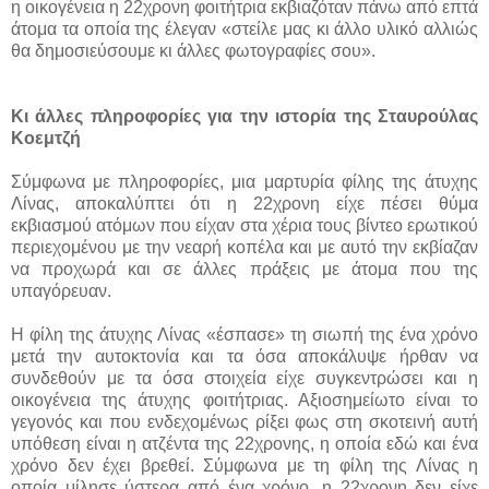
η οικογένεια η 22χρονη φοιτήτρια εκβιαζόταν πάνω από επτά
άτομα τα οποία της έλεγαν «στείλε μας κι άλλο υλικό αλλιώς
θα δημοσιεύσουμε κι άλλες φωτογραφίες σου».
Κι άλλες πληροφορίες για την ιστορία της Σταυρούλας
Κοεμτζή
Σύμφωνα με πληροφορίες, μια μαρτυρία φίλης της άτυχης
Λίνας, αποκαλύπτει ότι η 22χρονη είχε πέσει θύμα
εκβιασμού ατόμων που είχαν στα χέρια τους βίντεο ερωτικού
περιεχομένου με την νεαρή κοπέλα και με αυτό την εκβίαζαν
να προχωρά και σε άλλες πράξεις με άτομα που της
υπαγόρευαν.
Η φίλη της άτυχης Λίνας «έσπασε» τη σιωπή της ένα χρόνο
μετά την αυτοκτονία και τα όσα αποκάλυψε ήρθαν να
συνδεθούν με τα όσα στοιχεία είχε συγκεντρώσει και η
οικογένεια της άτυχης φοιτήτριας. Αξιοσημείωτο είναι το
γεγονός και που ενδεχομένως ρίξει φως στη σκοτεινή αυτή
υπόθεση είναι η ατζέντα της 22χρονης, η οποία εδώ και ένα
χρόνο δεν έχει βρεθεί. Σύμφωνα με τη φίλη της Λίνας η
οποία μίλησε ύστερα από ένα χρόνο, η 22χρονη δεν είχε