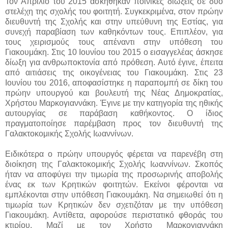
Τον Απρίλιο του 2015 ασκήθηκαν ποινικές διώξεις σε δύο
στελέχη της σχολής του φοιτητή. Συγκεκριμένα, στον πρώην
διευθυντή της Σχολής και στην υπεύθυνη της Εστίας, για
συνεχή παραβίαση των καθηκόντων τους. Επιπλέον, για
τους χειρισμούς τους απέναντι στην υπόθεση του
Γιακουμάκη. Στις 10 Ιουνίου του 2015 ο εισαγγελέας άσκησε
δίωξη για ανθρωποκτονία από πρόθεση. Αυτό έγινε, έπειτα
από αιτιάσεις της οικογένειας του Γιακουμάκη. Στις 23
Ιουνίου του 2016, αποφασίστηκε η παραπομπή σε δίκη του
πρώην υπουργού και βουλευτή της Νέας Δημοκρατίας,
Χρήστου Μαρκογιαννάκη. Έγινε με την κατηγορία της ηθικής
αυτουργίας σε παράβαση καθήκοντος. Ο ίδιος
πραγματοποίησε παρέμβαση προς τον διευθυντή της
Γαλακτοκομικής Σχολής Ιωαννίνων.
Ειδικότερα ο πρώην υπουργός φέρεται να παρενέβη στη
διοίκηση της Γαλακτοκομικής Σχολής Ιωαννίνων. Σκοπός
ήταν να αποφύγει την τιμωρία της προσωρινής αποβολής
ένας εκ των Κρητικών φοιτητών. Εκείνοι φέρονται να
εμπλέκονται στην υπόθεση Γιακουμάκη. Να σημειωθεί ότι η
τιμωρία των Κρητικών δεν σχετιζόταν με την υπόθεση
Γιακουμάκη. Αντίθετα, αφορούσε περιστατικό φθοράς του
κτιρίου. Μαζί με τον Χρήστο Μαρκογιαννάκη