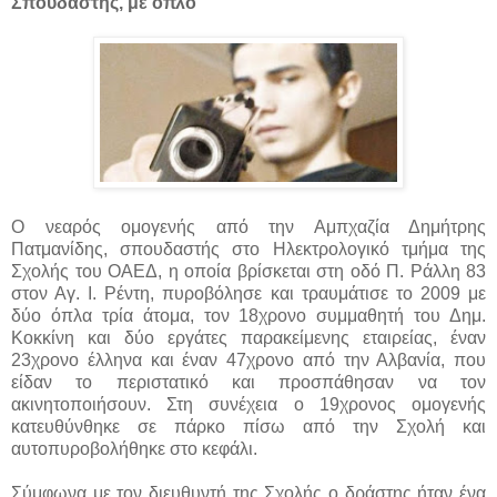
Σπουδαστής, με όπλο
Ο νεαρός ομογενής από την Αμπχαζία Δημήτρης
Πατμανίδης, σπουδαστής στο Ηλεκτρολογικό τμήμα της
Σχολής του ΟΑΕΔ, η οποία βρίσκεται στη οδό Π. Ράλλη 83
στον Αγ. Ι. Ρέντη, πυροβόλησε και τραυμάτισε το 2009 με
δύο όπλα τρία άτομα, τον 18χρονο συμμαθητή του Δημ.
Κοκκίνη και δύο εργάτες παρακείμενης εταιρείας, έναν
23χρονο έλληνα και έναν 47χρονο από την Αλβανία, που
είδαν το περιστατικό και προσπάθησαν να τον
ακινητοποιήσουν. Στη συνέχεια ο 19χρονος ομογενής
κατευθύνθηκε σε πάρκο πίσω από την Σχολή και
αυτοπυροβολήθηκε στο κεφάλι.
Σύμφωνα με τον διευθυντή της Σχολής ο δράστης ήταν ένα