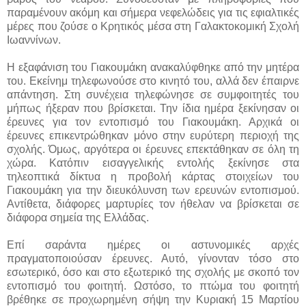
παραμένουν ακόμη και σήμερα νεφελώδεις για τις εφιαλτικές
μέρες που ζούσε ο Κρητικός μέσα στη Γαλακτοκομική Σχολή
Ιωαννίνων.
Η εξαφάνιση του Γιακουμάκη ανακαλύφθηκε από την μητέρα
του. Εκείνημ τηλεφωνούσε στο κινητό του, αλλά δεν έπαιρνε
απάντηση. Στη συνέχεια τηλεφώνησε σε συμφοιτητές του
μήπως ήξεραν που βρίσκεται. Την ίδια ημέρα ξεκίνησαν οι
έρευνες για τον εντοπισμό του Γιακουμάκη. Αρχικά οι
έρευνες επικεντρώθηκαν μόνο στην ευρύτερη περιοχή της
σχολής. Όμως, αργότερα οι έρευνες επεκτάθηκαν σε όλη τη
χώρα. Κατόπιν εισαγγελικής εντολής ξεκίνησε στα
τηλεοπτικά δίκτυα η προβολή κάρτας στοιχείων του
Γιακουμάκη για την διευκόλυνση των ερευνών εντοπισμού.
Αντίθετα, διάφορες μαρτυρίες τον ήθελαν να βρίσκεται σε
διάφορα σημεία της Ελλάδας.
Επί σαράντα ημέρες οι αστυνομικές αρχές
πραγματοποιούσαν έρευνες. Αυτό, γίνονταν τόσο στο
εσωτερικό, όσο και στο εξωτερικό της σχολής με σκοπό τον
εντοπισμό του φοιτητή. Ωστόσο, το πτώμα του φοιτητή
βρέθηκε σε προχωρημένη σήψη την Κυριακή 15 Μαρτίου