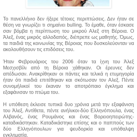
Το πανελλήνιο δεν ήξερε τέτοιες περιπτώσεις. Δεν ήταν σε
θέση να γνωρίζει τι σημαίνει bulling. Το έμαθε, όταν έσκασε
σαν βόμβα η περίπτωση του μικρού Αλεξ στη Βέροια. Ο
Άλεξ, ένας μικρός αλλοδαπός, διέπρεπε ως μαθητής. Όμως,
τα παιδιά της κοινωνίας της Βέροιας που δυσκολεύονταν να
ακολουθήσουν τις επιδόσεις του.
Ήταν Φεβρουάριος του 2006 όταν τα ίχνη του Άλεξ
Μεσχισβίλι από τη Βέροια χάθηκαν. Οι έρευνες δεν
απέδωσαν. Ανακρίθηκαν οι πάντες και τελικά η ετυμηγορία
ήταν ότι παιδιά επιτέθηκαν και σκότωσαν τον Αλεξ. Πέντε
συνομήλικοί του έκαναν το αποτρόπαιο έγκλημα και
εξαφάνισαν το πτώμα του.
Η υπόθεση έκλεισε τυπικά δυο χρόνια μετά την εξαφάνιση
του Άλεξ. Αντίθετα, πέντε ανήλικοι-δύο Ελληνόπουλα, ένας
Αλβανός, ένας Ρουμάνος και ένας Βορειοηπειρώτης-
καταδικάστηκαν. Καταδικάστηκε επίσης και ο παππούς των
δύο Ελληνόπουλων για ψευδορκία και υπόθαλψη
εγκληματία.