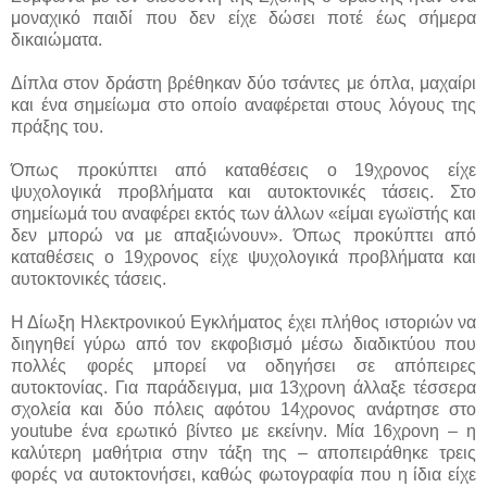
μοναχικό παιδί που δεν είχε δώσει ποτέ έως σήμερα
δικαιώματα.
Δίπλα στον δράστη βρέθηκαν δύο τσάντες με όπλα, μαχαίρι
και ένα σημείωμα στο οποίο αναφέρεται στους λόγους της
πράξης του.
Όπως προκύπτει από καταθέσεις ο 19χρονος είχε
ψυχολογικά προβλήματα και αυτοκτονικές τάσεις. Στο
σημείωμά του αναφέρει εκτός των άλλων «είμαι εγωϊστής και
δεν μπορώ να με απαξιώνουν». Όπως προκύπτει από
καταθέσεις ο 19χρονος είχε ψυχολογικά προβλήματα και
αυτοκτονικές τάσεις.
Η Δίωξη Ηλεκτρονικού Εγκλήματος έχει πλήθος ιστοριών να
διηγηθεί γύρω από τον εκφοβισμό μέσω διαδικτύου που
πολλές φορές μπορεί να οδηγήσει σε απόπειρες
αυτοκτονίας. Για παράδειγμα, μια 13χρονη άλλαξε τέσσερα
σχολεία και δύο πόλεις αφότου 14χρονος ανάρτησε στο
youtube ένα ερωτικό βίντεο με εκείνην. Μία 16χρονη – η
καλύτερη μαθήτρια στην τάξη της – αποπειράθηκε τρεις
φορές να αυτοκτονήσει, καθώς φωτογραφία που η ίδια είχε