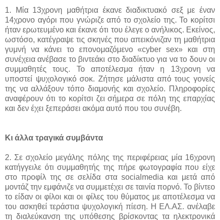
1. Μία 13χρονη μαθήτρια έκανε διαδικτυακό σεξ με έναν
14χρονο αγόρι που γνώριζε από το σχολείο της. Το κορίτσι
ήταν ερωτευμένο και έκανε ότι του έλεγε ο ανήλικος. Εκείνος,
ωστόσο, κατέγραψε τις σκηνές που απεικόνιζαν τη μαθήτρια
γυμνή να κάνει το επονομαζόμενο «cyber sex» και στη
συνέχεια ανέβασε το βιντεάκι στο διαδίκτυο για να το δουν οι
συμμαθητές τους. Το αποτέλεσμα ήταν η 13χρονη να
υποστεί ψυχολογικό σοκ. Ζήτησε μάλιστα από τους γονείς
της να αλλάξουν τόπο διαμονής και σχολείο. Πληροφορίες
αναφέρουν ότι το κορίτσι ζει σήμερα σε πόλη της επαρχίας
και δεν έχει ξεπεράσει ακόμα αυτό που του συνέβη.
Κι άλλα τραγικά συμβάντα
2. Σε σχολείο μεγάλης πόλης της περιφέρειας μία 16χρονη
κατήγγειλε ότι συμμαθητής της πήρε φωτογραφία που είχε
στο προφίλ της σε σελίδα στα socialmedia και μετά από
μοντάζ την εμφάνιζε να συμμετέχει σε ταινία πορνό. Το βίντεο
το είδαν οι φίλοι και οι φίλες του θύματος με αποτέλεσμα να
του ασκηθεί τεράστια ψυχολογική πίεση. Η ΕΛ.ΑΣ. ανέλαβε
τη διαλεύκανση της υπόθεσης βρίσκοντας τα ηλεκτρονικά