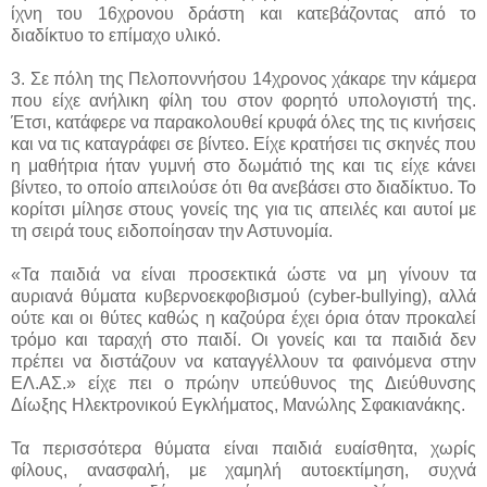
ίχνη του 16χρονου δράστη και κατεβάζοντας από το
διαδίκτυο το επίμαχο υλικό.
3. Σε πόλη της Πελοποννήσου 14χρονος χάκαρε την κάμερα
που είχε ανήλικη φίλη του στον φορητό υπολογιστή της.
Έτσι, κατάφερε να παρακολουθεί κρυφά όλες της τις κινήσεις
και να τις καταγράφει σε βίντεο. Είχε κρατήσει τις σκηνές που
η μαθήτρια ήταν γυμνή στο δωμάτιό της και τις είχε κάνει
βίντεο, το οποίο απειλούσε ότι θα ανεβάσει στο διαδίκτυο. Το
κορίτσι μίλησε στους γονείς της για τις απειλές και αυτοί με
τη σειρά τους ειδοποίησαν την Αστυνομία.
«Τα παιδιά να είναι προσεκτικά ώστε να μη γίνουν τα
αυριανά θύματα κυβερνοεκφοβισμού (cyber-bullying), αλλά
ούτε και οι θύτες καθώς η καζούρα έχει όρια όταν προκαλεί
τρόμο και ταραχή στο παιδί. Οι γονείς και τα παιδιά δεν
πρέπει να διστάζουν να καταγγέλλουν τα φαινόμενα στην
ΕΛ.ΑΣ.» είχε πει ο πρώην υπεύθυνος της Διεύθυνσης
Δίωξης Ηλεκτρονικού Εγκλήματος, Μανώλης Σφακιανάκης.
Τα περισσότερα θύματα είναι παιδιά ευαίσθητα, χωρίς
φίλους, ανασφαλή, με χαμηλή αυτοεκτίμηση, συχνά