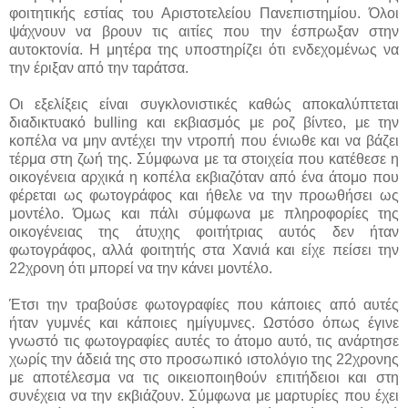
φοιτητικής εστίας του Αριστοτελείου Πανεπιστημίου. Όλοι
ψάχνουν να βρουν τις αιτίες που την έσπρωξαν στην
αυτοκτονία. Η μητέρα της υποστηρίζει ότι ενδεχομένως να
την έριξαν από την ταράτσα.
Οι εξελίξεις είναι συγκλονιστικές καθώς αποκαλύπτεται
διαδικτυακό bulling και εκβιασμός με ροζ βίντεο, με την
κοπέλα να μην αντέχει την ντροπή που ένιωθε και να βάζει
τέρμα στη ζωή της. Σύμφωνα με τα στοιχεία που κατέθεσε η
οικογένεια αρχικά η κοπέλα εκβιαζόταν από ένα άτομο που
φέρεται ως φωτογράφος και ήθελε να την προωθήσει ως
μοντέλο. Όμως και πάλι σύμφωνα με πληροφορίες της
οικογένειας της άτυχης φοιτήτριας αυτός δεν ήταν
φωτογράφος, αλλά φοιτητής στα Χανιά και είχε πείσει την
22χρονη ότι μπορεί να την κάνει μοντέλο.
Έτσι την τραβούσε φωτογραφίες που κάποιες από αυτές
ήταν γυμνές και κάποιες ημίγυμνες. Ωστόσο όπως έγινε
γνωστό τις φωτογραφίες αυτές το άτομο αυτό, τις ανάρτησε
χωρίς την άδειά της στο προσωπικό ιστολόγιο της 22χρονης
με αποτέλεσμα να τις οικειοποιηθούν επιτήδειοι και στη
συνέχεια να την εκβιάζουν. Σύμφωνα με μαρτυρίες που έχει