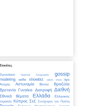
Ετικέτες
gossip
Eurovision
National Geographic
modeling
showbiz
selfie
tips
talent show
Αστυνομία
Βραζιλία
Άντρας
Βίντεο
Διεθνή
Βρετανία
Γυναίκα
Διατροφή
Ελλάδα
Εθνικά θέματα
Ελληνικός
Κύπρος
Σεξ
στρατός
Συνήγορος του Πολίτη
Τουρκία
Τρόφιμα
Χριστούγεννα