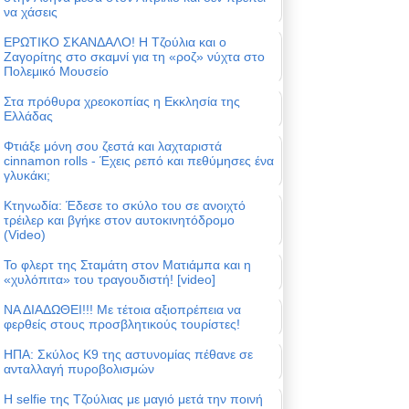
να χάσεις
ΕΡΩΤΙΚΟ ΣΚΑΝΔΑΛΟ! Η Τζούλια και ο
Ζαγορίτης στο σκαμνί για τη «ροζ» νύχτα στο
Πολεμικό Μουσείο
Στα πρόθυρα χρεοκοπίας η Εκκλησία της
Ελλάδας
Φτιάξε μόνη σου ζεστά και λαχταριστά
cinnamon rolls - Έχεις ρεπό και πεθύμησες ένα
γλυκάκι;
Κτηνωδία: Έδεσε το σκύλο του σε ανοιχτό
τρέιλερ και βγήκε στον αυτοκινητόδρομο
(Video)
Το φλερτ της Σταμάτη στον Ματιάμπα και η
«χυλόπιτα» του τραγουδιστή! [video]
ΝΑ ΔΙΑΔΩΘΕΙ!!! Με τέτοια αξιοπρέπεια να
φερθείς στους προσβλητικούς τουρίστες!
ΗΠΑ: Σκύλος Κ9 της αστυνομίας πέθανε σε
ανταλλαγή πυροβολισμών
Η selfie της Τζούλιας με μαγιό μετά την ποινή