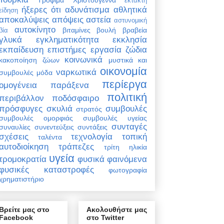
έκτακτη
ήξερες ότι
αδυνάτισμα
αθλητικά
είδηση
αποκαλύψεις
απόψεις
αστεία
αστυνομική
αυτοκίνητο
βιταμίνες
βουλή
βραβεία
βία
γλυκά
εγκληματικότητα
εκκλησία
εκπαίδευση
επιστήμες
εργασία
ζώδια
κοινωνικά
κακοποίηση ζώων
μυστικά και
οικονομία
ναρκωτικά
συμβουλές
μόδα
περίεργα
ομογένεια
παράξενα
πολιτική
περιβάλλον
ποδόσφαιρο
πρόσφυγες
σκυλιά
συμβουλές
στρατός
συμβουλές ομορφιάς
συμβουλές υγείας
συνταγές
συναυλίες
συνεντεύξεις
συντάξεις
σχέσεις
τεχνολογία
τοπική
ταλέντα
αυτοδιοίκηση
τράπεζες
τρίτη ηλικία
υγεία
τρομοκρατία
φυσικά φαινόμενα
φυσικές καταστροφές
φωτογραφία
χρηματιστήριο
Βρείτε μας στο
Ακολουθήστε μας
Facebook
στο Twitter