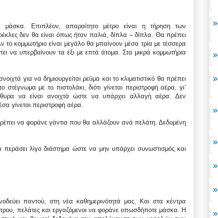
ά μάσκα. Επιπλέον, απαραίτητο μέτρο είναι η τήρηση των
έκλες δεν θα είναι όπως ήταν παλιά, δίπλα – δίπλα. Θα πρέπει
Αν το κομμωτήριο είναι μεγάλο θα μπαίνουν μέσα τρία με τέσσερα
πει να υπερβαίνουν τα έξι με επτά άτομα. Στα μικρά κομμωτήρια
οιχτά για να δημιουργείται ρεύμα και το κλιματιστικό θα πρέπει
το στέγνωμα με το πιστολάκι, διότι γίνεται περιστροφή αέρα, γι’
άθυρα να είναι ανοιχτά ώστε να υπάρχει αλλαγή αέρα. Δεν
μέσα γίνεται περιστροφή αέρα.
ρέπει να φοράνε γάντια που θα αλλάζουν ανά πελάτη. Δεδομένη
 περάσει λίγο διάστημα ώστε να μην υπάρχει συνωστισμός και
νοδεύει παντού, στη νέα καθημερινότητά μας. Και στα κέντρα
μέτρου, πελάτες και εργαζόμενοι να φοράνε οπωσδήποτε μάσκα. Η