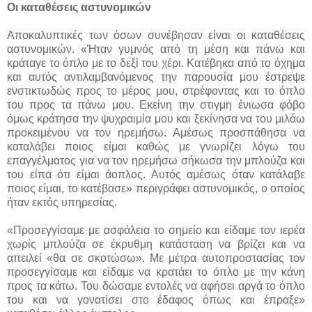
Οι καταθέσεις αστυνομικών
Αποκαλυπτικές των όσων συνέβησαν είναι οι καταθέσεις
αστυνομικών. «Ήταν γυμνός από τη μέση και πάνω και
κράταγε το όπλο με το δεξί του χέρι. Κατέβηκα από το όχημα
και αυτός αντιλαμβανόμενος την παρουσία μου έστρεψε
ενστικτωδώς προς το μέρος μου, στρέφοντας και το όπλο
του προς τα πάνω μου. Εκείνη την στιγμη ένιωσα φόβο
όμως κράτησα την ψυχραιμία μου και ξεκίνησα να του μιλάω
προκειμένου να τον ηρεμήσω. Αμέσως προσπάθησα να
καταλάβει ποιος είμαι καθώς με γνωρίζει λόγω του
επαγγέλματος για να τον ηρεμήσω σήκωσα την μπλούζα και
του είπα ότι είμαι άοπλος. Αυτός αμέσως όταν κατάλαβε
ποιος είμαι, το κατέβασε» περιγράφει αστυνομικός, ο οποίος
ήταν εκτός υπηρεσίας.
«Προσεγγίσαμε με ασφάλεια το σημείο και είδαμε τον ιερέα
χωρίς μπλούζα σε έκρυθμη κατάσταση να βρίζει και να
απειλεί «θα σε σκοτώσω». Με μέτρα αυτοπροστασίας τον
προσεγγίσαμε και είδαμε να κρατάει το όπλο με την κάνη
προς τα κάτω. Του δώσαμε εντολές να αφήσει αργά το όπλο
του και να γονατίσει στο έδαφος όπως και έπραξε»