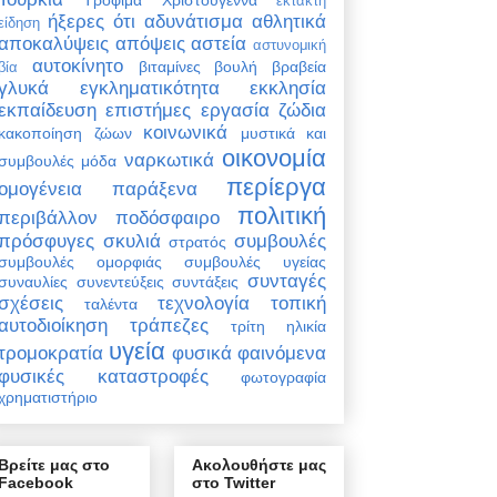
έκτακτη
ήξερες ότι
αδυνάτισμα
αθλητικά
είδηση
αποκαλύψεις
απόψεις
αστεία
αστυνομική
αυτοκίνητο
βιταμίνες
βουλή
βραβεία
βία
γλυκά
εγκληματικότητα
εκκλησία
εκπαίδευση
επιστήμες
εργασία
ζώδια
κοινωνικά
κακοποίηση ζώων
μυστικά και
οικονομία
ναρκωτικά
συμβουλές
μόδα
περίεργα
ομογένεια
παράξενα
πολιτική
περιβάλλον
ποδόσφαιρο
πρόσφυγες
σκυλιά
συμβουλές
στρατός
συμβουλές ομορφιάς
συμβουλές υγείας
συνταγές
συναυλίες
συνεντεύξεις
συντάξεις
σχέσεις
τεχνολογία
τοπική
ταλέντα
αυτοδιοίκηση
τράπεζες
τρίτη ηλικία
υγεία
τρομοκρατία
φυσικά φαινόμενα
φυσικές καταστροφές
φωτογραφία
χρηματιστήριο
Βρείτε μας στο
Ακολουθήστε μας
Facebook
στο Twitter