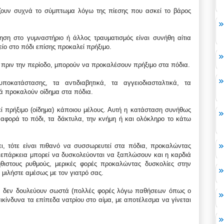
ζουν συχνά το σύμπτωμα λόγω της πίεσης που ασκεί το βάρος
ση στο γυμναστήριο ή άλλος τραυματισμός είναι συνήθη αίτια
ίο στο πόδι επίσης προκαλεί πρήξιμο.
 πριν την περίοδο, μπορούν να προκαλέσουν πρήξιμο στα πόδια.
ποκατάστασης, τα αντιδιαβητικά, τα αγγειοδιασταλτικά, τα
νά προκαλούν οίδημα στα πόδια.
ί πρήξιμο (οίδημα) κάποιου μέλους. Αυτή η κατάσταση συνήθως
 αφορά το πόδι, τα δάκτυλα, την κνήμη ή και ολόκληρο το κάτω
ι, τότε είναι πιθανό να συσσωρευτεί στα πόδια, προκαλώντας
επάρκεια μπορεί να δυσκολεύονται να ξαπλώσουν και η καρδιά
θιστους ρυθμούς, μερικές φορές προκαλώντας δυσκολίες στην
μιλήστε αμέσως με τον γιατρό σας.
 αν δεν δουλεύουν σωστά (πολλές φορές λόγω παθήσεων όπως ο
ικίνδυνα τα επίπεδα νατρίου στο αίμα, με αποτέλεσμα να γίνεται