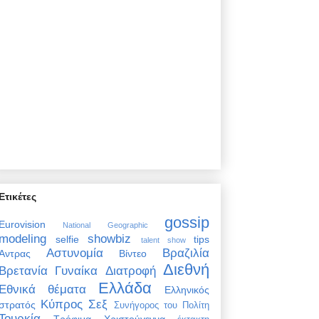
Ετικέτες
gossip
Eurovision
National Geographic
modeling
showbiz
selfie
tips
talent show
Αστυνομία
Βραζιλία
Άντρας
Βίντεο
Διεθνή
Βρετανία
Γυναίκα
Διατροφή
Ελλάδα
Εθνικά θέματα
Ελληνικός
Κύπρος
Σεξ
στρατός
Συνήγορος του Πολίτη
Τουρκία
Τρόφιμα
Χριστούγεννα