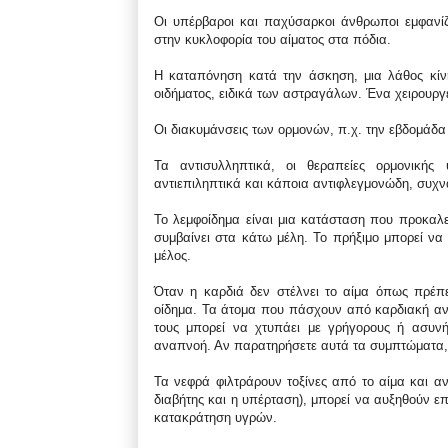
Οι υπέρβαροι και παχύσαρκοι άνθρωποι εμφανί
στην κυκλοφορία του αίματος στα πόδια.
Η καταπόνηση κατά την άσκηση, μια λάθος κίνη
οιδήματος, ειδικά των αστραγάλων. Ένα χειρουργε
Οι διακυμάνσεις των ορμονών, π.χ. την εβδομάδα
Τα αντισυλληπτικά, οι θεραπείες ορμονικής υ
αντιεπιληπτικά και κάποια αντιφλεγμονώδη, συχ
Το λεμφοίδημα είναι μια κατάσταση που προκαλε
συμβαίνει στα κάτω μέλη. Το πρήξιμο μπορεί να
μέλος.
Όταν η καρδιά δεν στέλνει το αίμα όπως πρέπε
οίδημα. Τα άτομα που πάσχουν από καρδιακή αν
τους μπορεί να χτυπάει με γρήγορους ή ασυνή
αναπνοή. Αν παρατηρήσετε αυτά τα συμπτώματα, 
Τα νεφρά φιλτράρουν τοξίνες από το αίμα και
διαβήτης και η υπέρταση), μπορεί να αυξηθούν επ
κατακράτηση υγρών.