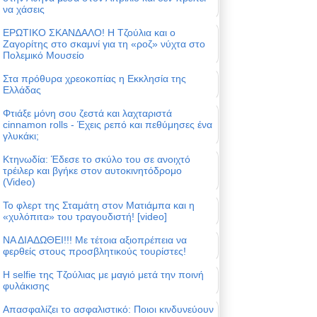
να χάσεις
ΕΡΩΤΙΚΟ ΣΚΑΝΔΑΛΟ! Η Τζούλια και ο
Ζαγορίτης στο σκαμνί για τη «ροζ» νύχτα στο
Πολεμικό Μουσείο
Στα πρόθυρα χρεοκοπίας η Εκκλησία της
Ελλάδας
Φτιάξε μόνη σου ζεστά και λαχταριστά
cinnamon rolls - Έχεις ρεπό και πεθύμησες ένα
γλυκάκι;
Κτηνωδία: Έδεσε το σκύλο του σε ανοιχτό
τρέιλερ και βγήκε στον αυτοκινητόδρομο
(Video)
Το φλερτ της Σταμάτη στον Ματιάμπα και η
«χυλόπιτα» του τραγουδιστή! [video]
ΝΑ ΔΙΑΔΩΘΕΙ!!! Με τέτοια αξιοπρέπεια να
φερθείς στους προσβλητικούς τουρίστες!
Η selfie της Τζούλιας με μαγιό μετά την ποινή
φυλάκισης
Απασφαλίζει το ασφαλιστικό: Ποιοι κινδυνεύουν