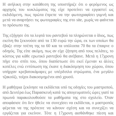
Η ανήλικη στην κατάθεση της υποστήριζε ότι ο φερόμενος ως
αρχηγός του κυκλώματος της είχε προτείνει να εργαστεί ως
εκδιδόμενη, πως πρώτα έπρεπε να την φωτογραφίσει γuμνή και
μετά να αναρτήσει τις φωτογραφίες της στο site, χωρίς να φαίνεται
το πρόσωπο της.
Της εξήγησε ότι τα λεφτά του ραντεβού τα πληρώνεται ο ίδιος, πως
εκείνη θα ξεκινούσε από τα 130 ευρώ την ώρα, εκ των οποίων θα
έβαζε στην τσέπη της τα 60 και τα υπόλοιπα 70 θα τα έπαιρνε ο
οδηγός. Της είπε ακόμη, πως αν είχε ζήτηση από τους πελάτες, το
κόστος για κάθε εpωτικό ραντεβού θα ανέβαινε. Μετά η 17χρονη
πήγε στο σπίτι του, όπου διαπίστωσε ότι εκεί έμεναν κι άλλες
κοπέλες ενώ εντύπωση της έκανε η διακόσμηση του χώρου, όπου
υπήρχαν κρεβατοκάμαρες με υπέρδιπλα στρώματα, ένα μεγάλο
τζακούζι, τοίχοι διακοσμημένοι από χρυσό.
Η μαθήτρια ξεκίνησε να εκδίδεται υπό τις οδηγίες του μαστροπού,
από Δευτέρα έως Παρασκευή κατά τις απογευματινές ώρες γιατί τα
πρωινά παρακολουθούσε τα μαθήματα της στο σχολείο. Όταν
αποφάσισε ότι δεν ήθελε να συνεχίσει να εκδίδεται, ο μαστροπός
φέρεται να της πρότεινε να κάνουν σχέση και να συνεχίζει να
εργάζεται για εκείνον. Τότε η 17χρονη αισθάνθηκε πίεση και