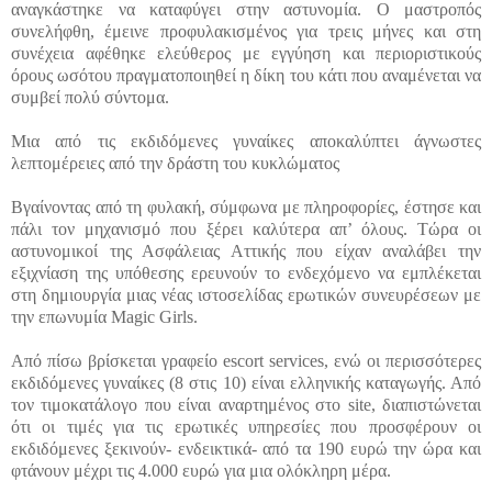
αναγκάστηκε να καταφύγει στην αστυνομία. Ο μαστροπός
συνελήφθη, έμεινε προφυλακισμένος για τρεις μήνες και στη
συνέχεια αφέθηκε ελεύθερος με εγγύηση και περιοριστικούς
όρους ωσότου πραγματοποιηθεί η δίκη του κάτι που αναμένεται να
συμβεί πολύ σύντομα.
Μια από τις εκδιδόμενες γυναίκες αποκαλύπτει άγνωστες
λεπτομέρειες από την δράστη του κυκλώματος
Βγαίνοντας από τη φυλακή, σύμφωνα με πληροφορίες, έστησε και
πάλι τον μηχανισμό που ξέρει καλύτερα απ’ όλους. Τώρα οι
αστυνομικοί της Ασφάλειας Αττικής που είχαν αναλάβει την
εξιχνίαση της υπόθεσης ερευνούν το ενδεχόμενο να εμπλέκεται
στη δημιουργία μιας νέας ιστοσελίδας εpωτικών συνευρέσεων με
την επωνυμία Magic Girls.
Από πίσω βρίσκεται γραφείο escort services, ενώ οι περισσότερες
εκδιδόμενες γυναίκες (8 στις 10) είναι ελληνικής καταγωγής. Από
τον τιμοκατάλογο που είναι αναρτημένος στο site, διαπιστώνεται
ότι οι τιμές για τις εpωτικές υπηρεσίες που προσφέρουν οι
εκδιδόμενες ξεκινούν- ενδεικτικά- από τα 190 ευρώ την ώρα και
φτάνουν μέχρι τις 4.000 ευρώ για μια ολόκληρη μέρα.