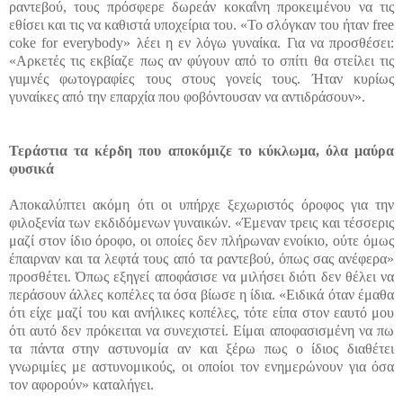
ραντεβού, τους πρόσφερε δωρεάν κοκαΐνη προκειμένου να τις
εθίσει και τις να καθιστά υποχείρια του. «Το σλόγκαν του ήταν free
coke for everybody» λέει η εν λόγω γυναίκα. Για να προσθέσει:
«Αρκετές τις εκβίαζε πως αν φύγουν από το σπίτι θα στείλει τις
γuμνές φωτογραφίες τους στους γονείς τους. Ήταν κυρίως
γυναίκες από την επαρχία που φοβόντουσαν να αντιδράσουν».
Τεράστια τα κέρδη που αποκόμιζε το κύκλωμα, όλα μαύρα
φυσικά
Αποκαλύπτει ακόμη ότι οι υπήρχε ξεχωριστός όροφος για την
φιλοξενία των εκδιδόμενων γυναικών. «Έμεναν τρεις και τέσσερις
μαζί στον ίδιο όροφο, οι οποίες δεν πλήρωναν ενοίκιο, ούτε όμως
έπαιρναν και τα λεφτά τους από τα ραντεβού, όπως σας ανέφερα»
προσθέτει. Όπως εξηγεί αποφάσισε να μιλήσει διότι δεν θέλει να
περάσουν άλλες κοπέλες τα όσα βίωσε η ίδια. «Ειδικά όταν έμαθα
ότι είχε μαζί του και ανήλικες κοπέλες, τότε είπα στον εαυτό μου
ότι αυτό δεν πρόκειται να συνεχιστεί. Είμαι αποφασισμένη να πω
τα πάντα στην αστυνομία αν και ξέρω πως ο ίδιος διαθέτει
γνωριμίες με αστυνομικούς, οι οποίοι τον ενημερώνουν για όσα
τον αφορούν» καταλήγει.