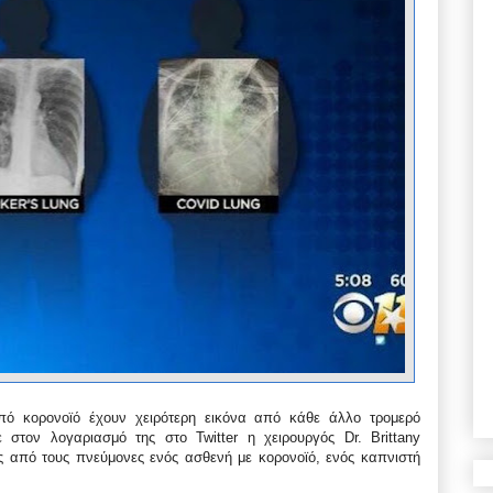
ό κορονοϊό έχουν χειρότερη εικόνα από κάθε άλλο τρομερό
στον λογαριασμό της στο Twitter η χειρουργός Dr. Brittany
ες από τους πνεύμονες ενός ασθενή με κορονοϊό, ενός καπνιστή