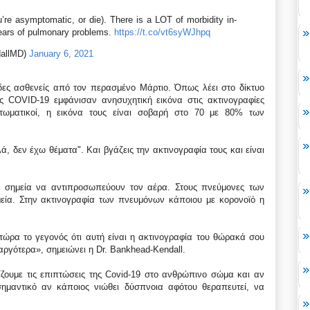
’re asymptomatic, or die). There is a LOT of morbidity in-
 years of pulmonary problems.
https://t.co/vt6syWJhpq
dallMD)
January 6, 2021
ιάδες ασθενείς από τον περασμένο Μάρτιο. Όπως λέει στο δίκτυο
 COVID-19 εμφάνισαν ανησυχητική εικόνα στις ακτινογραφίες
πτωματικοί, η εικόνα τους είναι σοβαρή στο 70 με 80% των
, δεν έχω θέματα". Και βγάζεις την ακτινογραφία τους και είναι
ρα σημεία να αντιπροσωπεύουν τον αέρα. Στους πνεύμονες των
μεία. Στην ακτινογραφία των πνευμόνων κάποιου με κορονοϊό η
ώρα το γεγονός ότι αυτή είναι η ακτινογραφία του θώρακά σου
 αργότερα», σημειώνει η Dr. Bankhead-Kendall.
ίζουμε τις επιπτώσεις της Covid-19 στο ανθρώπινο σώμα και αν
σημαντικό αν κάποιος νιώθει δύσπνοια αφότου θεραπευτεί, να