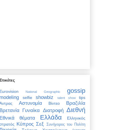
Ετικέτες
gossip
Eurovision
National Geographic
modeling
showbiz
selfie
tips
talent show
Αστυνομία
Βραζιλία
Άντρας
Βίντεο
Διεθνή
Βρετανία
Γυναίκα
Διατροφή
Ελλάδα
Εθνικά θέματα
Ελληνικός
Κύπρος
Σεξ
στρατός
Συνήγορος του Πολίτη
Τουρκία
Τρόφιμα
Χριστούγεννα