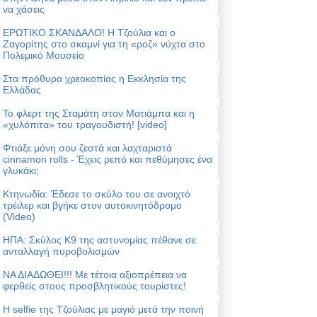
να χάσεις
ΕΡΩΤΙΚΟ ΣΚΑΝΔΑΛΟ! Η Τζούλια και ο
Ζαγορίτης στο σκαμνί για τη «ροζ» νύχτα στο
Πολεμικό Μουσείο
Στα πρόθυρα χρεοκοπίας η Εκκλησία της
Ελλάδας
Το φλερτ της Σταμάτη στον Ματιάμπα και η
«χυλόπιτα» του τραγουδιστή! [video]
Φτιάξε μόνη σου ζεστά και λαχταριστά
cinnamon rolls - Έχεις ρεπό και πεθύμησες ένα
γλυκάκι;
Κτηνωδία: Έδεσε το σκύλο του σε ανοιχτό
τρέιλερ και βγήκε στον αυτοκινητόδρομο
(Video)
ΗΠΑ: Σκύλος Κ9 της αστυνομίας πέθανε σε
ανταλλαγή πυροβολισμών
ΝΑ ΔΙΑΔΩΘΕΙ!!! Με τέτοια αξιοπρέπεια να
φερθείς στους προσβλητικούς τουρίστες!
Η selfie της Τζούλιας με μαγιό μετά την ποινή