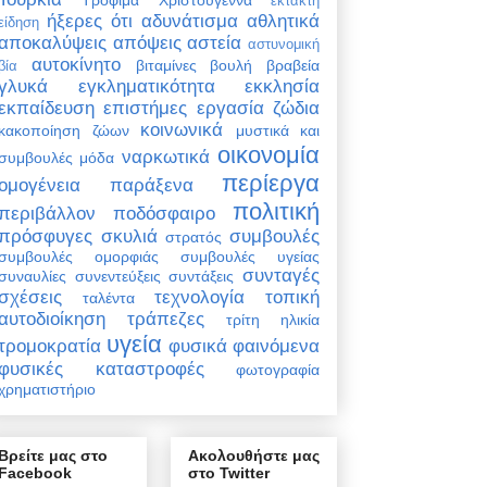
έκτακτη
ήξερες ότι
αδυνάτισμα
αθλητικά
είδηση
αποκαλύψεις
απόψεις
αστεία
αστυνομική
αυτοκίνητο
βιταμίνες
βουλή
βραβεία
βία
γλυκά
εγκληματικότητα
εκκλησία
εκπαίδευση
επιστήμες
εργασία
ζώδια
κοινωνικά
κακοποίηση ζώων
μυστικά και
οικονομία
ναρκωτικά
συμβουλές
μόδα
περίεργα
ομογένεια
παράξενα
πολιτική
περιβάλλον
ποδόσφαιρο
πρόσφυγες
σκυλιά
συμβουλές
στρατός
συμβουλές ομορφιάς
συμβουλές υγείας
συνταγές
συναυλίες
συνεντεύξεις
συντάξεις
σχέσεις
τεχνολογία
τοπική
ταλέντα
αυτοδιοίκηση
τράπεζες
τρίτη ηλικία
υγεία
τρομοκρατία
φυσικά φαινόμενα
φυσικές καταστροφές
φωτογραφία
χρηματιστήριο
Βρείτε μας στο
Ακολουθήστε μας
Facebook
στο Twitter