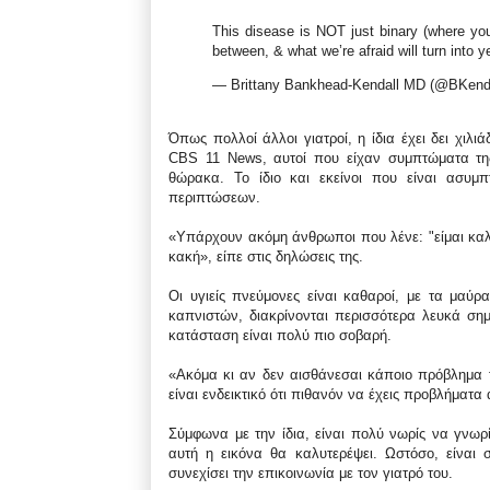
This disease is NOT just binary (where you
between, & what we’re afraid will turn into
— Brittany Bankhead-Kendall MD (@BKen
Όπως πολλοί άλλοι γιατροί, η ίδια έχει δει χιλ
CBS 11 News, αυτοί που είχαν συμπτώματα της
θώρακα. Το ίδιο και εκείνοι που είναι ασυμ
περιπτώσεων.
«Υπάρχουν ακόμη άνθρωποι που λένε: "είμαι καλά
κακή», είπε στις δηλώσεις της.
Οι υγιείς πνεύμονες είναι καθαροί, με τα μαύ
καπνιστών, διακρίνονται περισσότερα λευκά ση
κατάσταση είναι πολύ πιο σοβαρή.
«Ακόμα κι αν δεν αισθάνεσαι κάποιο πρόβλημα τ
είναι ενδεικτικό ότι πιθανόν να έχεις προβλήματα
Σύμφωνα με την ίδια, είναι πολύ νωρίς να γνωρ
αυτή η εικόνα θα καλυτερέψει. Ωστόσο, είναι 
συνεχίσει την επικοινωνία με τον γιατρό του.