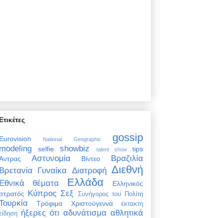
Ετικέτες
gossip
Eurovision
National Geographic
modeling
showbiz
selfie
tips
talent show
Αστυνομία
Βραζιλία
Άντρας
Βίντεο
Διεθνή
Βρετανία
Γυναίκα
Διατροφή
Ελλάδα
Εθνικά θέματα
Ελληνικός
Κύπρος
Σεξ
στρατός
Συνήγορος του Πολίτη
Τουρκία
Τρόφιμα
Χριστούγεννα
έκτακτη
ήξερες ότι
αδυνάτισμα
αθλητικά
είδηση