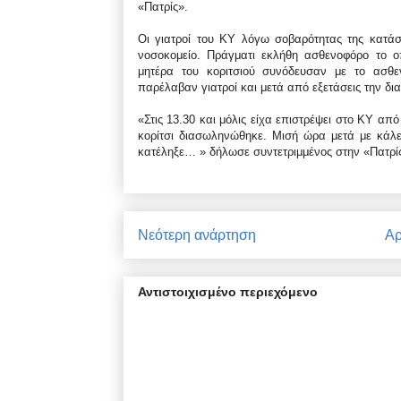
«Πατρίς».
Οι γιατροί του ΚΥ λόγω σοβαρότητας της κατάσ
νοσοκομείο. Πράγματι εκλήθη ασθενοφόρο το ο
μητέρα του κοριτσιού συνόδευσαν με το ασθε
παρέλαβαν γιατροί και μετά από εξετάσεις την δ
«Στις 13.30 και μόλις είχα επιστρέψει στο ΚΥ απ
κορίτσι διασωληνώθηκε. Μισή ώρα μετά με κάλε
κατέληξε… » δήλωσε συντετριμμένος στην «Πατρίς
Νεότερη ανάρτηση
Αρ
Αντιστοιχισμένο περιεχόμενο