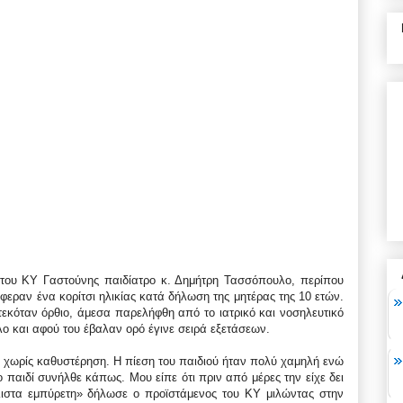
 του ΚΥ Γαστούνης παιδίατρο κ. Δημήτρη Τασσόπουλο, περίπου
έφεραν ένα κορίτσι ηλικίας κατά δήλωση της μητέρας της 10 ετών.
εκόταν όρθιο, άμεσα παρελήφθη από το ιατρικό και νοσηλευτικό
 και αφού του έβαλαν ορό έγινε σειρά εξετάσεων.
ι χωρίς καθυστέρηση. Η πίεση του παιδιού ήταν πολύ χαμηλή ενώ
 παιδί συνήλθε κάπως. Μου είπε ότι πριν από μέρες την είχε δει
άλιστα εμπύρετη» δήλωσε ο προϊστάμενος του ΚΥ μιλώντας στην