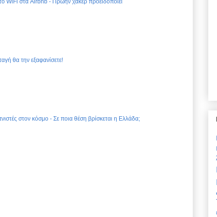
 το WiFi στα Airbnb - Πρώην χάκερ προειδοποιεί
ταγή θα την εξαφανίσετε!
νιστές στον κόσμο - Σε ποια θέση βρίσκεται η Ελλάδα;