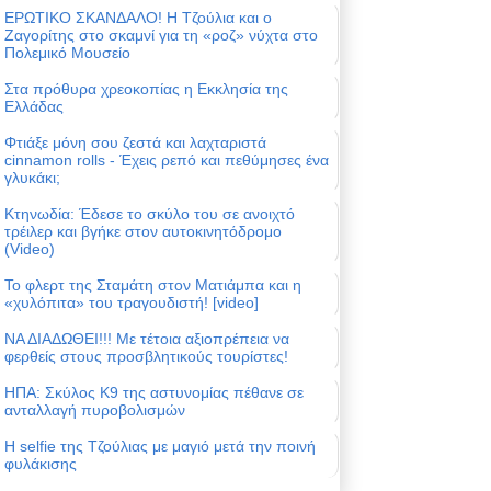
ΕΡΩΤΙΚΟ ΣΚΑΝΔΑΛΟ! Η Τζούλια και ο
Ζαγορίτης στο σκαμνί για τη «ροζ» νύχτα στο
Πολεμικό Μουσείο
Στα πρόθυρα χρεοκοπίας η Εκκλησία της
Ελλάδας
Φτιάξε μόνη σου ζεστά και λαχταριστά
cinnamon rolls - Έχεις ρεπό και πεθύμησες ένα
γλυκάκι;
Κτηνωδία: Έδεσε το σκύλο του σε ανοιχτό
τρέιλερ και βγήκε στον αυτοκινητόδρομο
(Video)
Το φλερτ της Σταμάτη στον Ματιάμπα και η
«χυλόπιτα» του τραγουδιστή! [video]
ΝΑ ΔΙΑΔΩΘΕΙ!!! Με τέτοια αξιοπρέπεια να
φερθείς στους προσβλητικούς τουρίστες!
ΗΠΑ: Σκύλος Κ9 της αστυνομίας πέθανε σε
ανταλλαγή πυροβολισμών
Η selfie της Τζούλιας με μαγιό μετά την ποινή
φυλάκισης