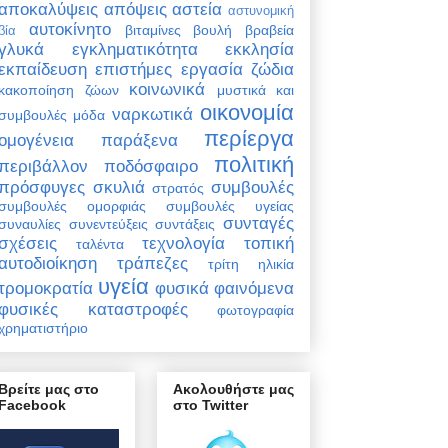
αποκαλύψεις
απόψεις
αστεία
αστυνομική
αυτοκίνητο
βιταμίνες
βουλή
βραβεία
βία
γλυκά
εγκληματικότητα
εκκλησία
εκπαίδευση
επιστήμες
εργασία
ζώδια
κοινωνικά
κακοποίηση ζώων
μυστικά και
οικονομία
ναρκωτικά
συμβουλές
μόδα
περίεργα
ομογένεια
παράξενα
πολιτική
περιβάλλον
ποδόσφαιρο
πρόσφυγες
σκυλιά
συμβουλές
στρατός
συμβουλές ομορφιάς
συμβουλές υγείας
συνταγές
συναυλίες
συνεντεύξεις
συντάξεις
σχέσεις
τεχνολογία
τοπική
ταλέντα
αυτοδιοίκηση
τράπεζες
τρίτη ηλικία
υγεία
τρομοκρατία
φυσικά φαινόμενα
φυσικές καταστροφές
φωτογραφία
χρηματιστήριο
Βρείτε μας στο
Ακολουθήστε μας
Facebook
στο Twitter