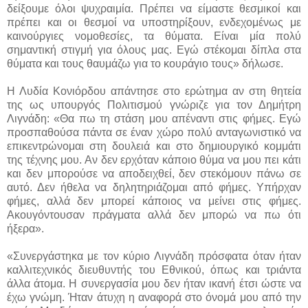
δείξουμε όλοι ψυχραιμία. Πρέπει να είμαστε θεσμικοί και
πρέπει και οι θεσμοί να υποστηρίξουν, ενδεχομένως με
καινούργιες νομοθεσίες, τα θύματα. Είναι μία πολύ
σημαντική στιγμή για όλους μας. Εγώ στέκομαι δίπλα στα
θύματα και τους θαυμάζω για το κουράγιο τους» δήλωσε.
Η Λυδία Κονιόρδου απάντησε στο ερώτημα αν στη θητεία
της ως υπουργός Πολιτισμού γνώριζε για τον Δημήτρη
Λιγνάδη: «Θα πω τη στάση μου απέναντι στις φήμες. Εγώ
προσπαθούσα πάντα σε έναν χώρο πολύ ανταγωνιστικό να
επικεντρώνομαι στη δουλειά και στο δημιουργικό κομμάτι
της τέχνης μου. Αν δεν ερχόταν κάποιο θύμα να μου πει κάτι
και δεν μπορούσε να αποδειχθεί, δεν στεκόμουν πάνω σε
αυτό. Δεν ήθελα να δηλητηριάζομαι από φήμες. Υπήρχαν
φήμες, αλλά δεν μπορεί κάποιος να μείνει στις φήμες.
Ακουγόντουσαν πράγματα αλλά δεν μπορώ να πω ότι
ήξερα».
«Συνεργάστηκα με τον κύριο Λιγνάδη πρόσφατα όταν ήταν
καλλιτεχνικός διευθυντής του Εθνικού, όπως και τριάντα
άλλα άτομα. Η συνεργασία μου δεν ήταν ικανή έτσι ώστε να
έχω γνώμη. Ήταν άτυχη η αναφορά στο όνομά μου από την