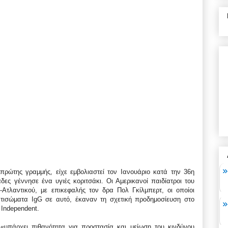
πρώτης γραμμής, είχε εμβολιαστεί τον Ιανουάριο κατά την 36η
ες γέννησε ένα υγιές κοριτσάκι. Οι Αμερικανοί παιδίατροι του
-Ατλαντικού, με επικεφαλής τον δρα Πολ Γκίλμπερτ, οι οποίοι
τισώματα IgG σε αυτό, έκαναν τη σχετική προδημοσίευση στο
 Independent.
 «υπάρχει πιθανότητα για προστασία και μείωση του κινδύνου