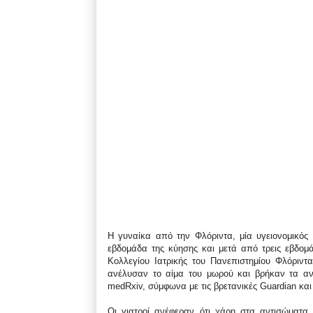
Η γυναίκα από την Φλόριντα, μία υγειονομικός 
εβδομάδα της κύησης και μετά από τρεις εβδομάδ
Κολλεγίου Ιατρικής του Πανεπιστημίου Φλόριντα
ανέλυσαν το αίμα του μωρού και βρήκαν τα αν
medRxiv, σύμφωνα με τις βρετανικές Guardian και
Οι γιατροί ανέφεραν ότι χάρη στα αντισώματα