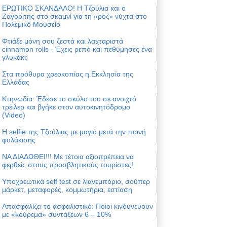
ΕΡΩΤΙΚΟ ΣΚΑΝΔΑΛΟ! Η Τζούλια και ο
Ζαγορίτης στο σκαμνί για τη «ροζ» νύχτα στο
Πολεμικό Μουσείο
Φτιάξε μόνη σου ζεστά και λαχταριστά
cinnamon rolls - Έχεις ρεπό και πεθύμησες ένα
γλυκάκι;
Στα πρόθυρα χρεοκοπίας η Εκκλησία της
Ελλάδας
Κτηνωδία: Έδεσε το σκύλο του σε ανοιχτό
τρέιλερ και βγήκε στον αυτοκινητόδρομο
(Video)
Η selfie της Τζούλιας με μαγιό μετά την ποινή
φυλάκισης
ΝΑ ΔΙΑΔΩΘΕΙ!!! Με τέτοια αξιοπρέπεια να
φερθείς στους προσβλητικούς τουρίστες!
Υποχρεωτικά self test σε λιανεμπόριο, σούπερ
μάρκετ, μεταφορές, κομμωτήρια, εστίαση
Απασφαλίζει το ασφαλιστικό: Ποιοι κινδυνεύουν
με «κούρεμα» συντάξεων 6 – 10%