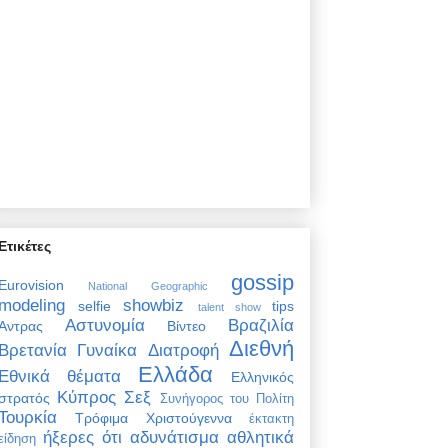
Ετικέτες
gossip
Eurovision
National Geographic
modeling
showbiz
selfie
tips
talent show
Αστυνομία
Βραζιλία
Άντρας
Βίντεο
Διεθνή
Βρετανία
Γυναίκα
Διατροφή
Ελλάδα
Εθνικά θέματα
Ελληνικός
Κύπρος
Σεξ
στρατός
Συνήγορος του Πολίτη
Τουρκία
Τρόφιμα
Χριστούγεννα
έκτακτη
ήξερες ότι
αδυνάτισμα
αθλητικά
είδηση