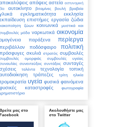
αποκαλύψεις
απόψεις
αστεία
αστυνομική
αυτοκίνητο
βιταμίνες
βουλή
βραβεία
βία
γλυκά
εγκληματικότητα
εκκλησία
εκπαίδευση
επιστήμες
εργασία
ζώδια
κοινωνικά
κακοποίηση ζώων
μυστικά και
οικονομία
ναρκωτικά
συμβουλές
μόδα
περίεργα
ομογένεια
παράξενα
πολιτική
περιβάλλον
ποδόσφαιρο
πρόσφυγες
σκυλιά
συμβουλές
στρατός
συμβουλές ομορφιάς
συμβουλές υγείας
συνταγές
συναυλίες
συνεντεύξεις
συντάξεις
σχέσεις
τεχνολογία
τοπική
ταλέντα
αυτοδιοίκηση
τράπεζες
τρίτη ηλικία
υγεία
τρομοκρατία
φυσικά φαινόμενα
φυσικές καταστροφές
φωτογραφία
χρηματιστήριο
Βρείτε μας στο
Ακολουθήστε μας
Facebook
στο Twitter