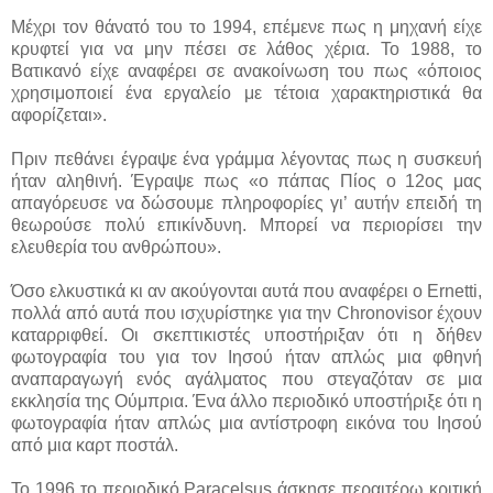
Μέχρι τον θάνατό του το 1994, επέμενε πως η μηχανή είχε
κρυφτεί για να μην πέσει σε λάθος χέρια. Το 1988, το
Βατικανό είχε αναφέρει σε ανακοίνωση του πως «όποιος
χρησιμοποιεί ένα εργαλείο με τέτοια χαρακτηριστικά θα
αφορίζεται».
Πριν πεθάνει έγραψε ένα γράμμα λέγοντας πως η συσκευή
ήταν αληθινή. Έγραψε πως «ο πάπας Πίος ο 12ος μας
απαγόρευσε να δώσουμε πληροφορίες γι’ αυτήν επειδή τη
θεωρούσε πολύ επικίνδυνη. Μπορεί να περιορίσει την
ελευθερία του ανθρώπου».
Όσο ελκυστικά κι αν ακούγονται αυτά που αναφέρει ο Ernetti,
πολλά από αυτά που ισχυρίστηκε για την Chronovisor έχουν
καταρριφθεί. Οι σκεπτικιστές υποστήριξαν ότι η δήθεν
φωτογραφία του για τον Ιησού ήταν απλώς μια φθηνή
αναπαραγωγή ενός αγάλματος που στεγαζόταν σε μια
εκκλησία της Ούμπρια. Ένα άλλο περιοδικό υποστήριξε ότι η
φωτογραφία ήταν απλώς μια αντίστροφη εικόνα του Ιησού
από μια καρτ ποστάλ.
Το 1996 το περιοδικό Paracelsus άσκησε περαιτέρω κριτική