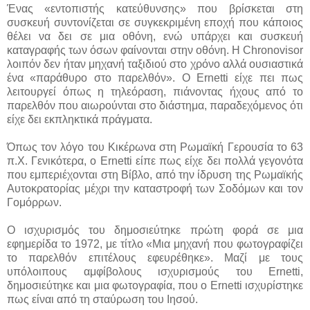
Ένας «εντοπιστής κατεύθυνσης» που βρίσκεται στη
συσκευή συντονίζεται σε συγκεκριμένη εποχή που κάποιος
θέλει να δει σε μια οθόνη, ενώ υπάρχει και συσκευή
καταγραφής των όσων φαίνονται στην οθόνη. Η Chronovisor
λοιπόν δεν ήταν μηχανή ταξιδιού στο χρόνο αλλά ουσιαστικά
ένα «παράθυρο στο παρελθόν». Ο Ernetti είχε πει πως
λειτουργεί όπως η τηλεόραση, πιάνοντας ήχους από το
παρελθόν που αιωρούνται στο διάστημα, παραδεχόμενος ότι
είχε δει εκπληκτικά πράγματα.
Όπως τον λόγο του Κικέρωνα στη Ρωμαϊκή Γερουσία το 63
π.Χ. Γενικότερα, ο Ernetti είπε πως είχε δει πολλά γεγονότα
που εμπεριέχονται στη Βίβλο, από την ίδρυση της Ρωμαϊκής
Αυτοκρατορίας μέχρι την καταστροφή των Σοδόμων και τον
Γομόρρων.
Ο ισχυρισμός του δημοσιεύτηκε πρώτη φορά σε μια
εφημερίδα το 1972, με τίτλο «Μια μηχανή που φωτογραφίζει
το παρελθόν επιτέλους εφευρέθηκε». Μαζί με τους
υπόλοιπους αμφίβολους ισχυρισμούς του Ernetti,
δημοσιεύτηκε και μια φωτογραφία, που ο Ernetti ισχυρίστηκε
πως είναι από τη σταύρωση του Ιησού.