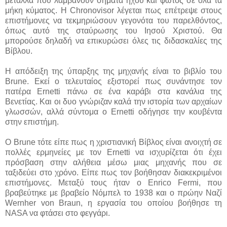
μέταλλα που λαμβάνουν σήματα ήχου και φωτός σε όλα τα
μήκη κύματος. Η Chronovisor λέγεται πως επέτρεψε στους
επιστήμονες να τεκμηριώσουν γεγονότα του παρελθόντος,
όπως αυτό της σταύρωσης του Ιησού Χριστού. Θα
μπορούσε δηλαδή να επικυρώσει όλες τις διδασκαλίες της
Βίβλου.
Η απόδειξη της ύπαρξης της μηχανής είναι το βιβλίο του
Brune. Εκεί ο τελευταίος εξιστορεί πως συνάντησε τον
πατέρα Ernetti πάνω σε ένα καράβι στα κανάλια της
Βενετίας. Και οι δυο γνώριζαν καλά την ιστορία των αρχαίων
γλωσσών, αλλά σύντομα ο Ernetti οδήγησε την κουβέντα
στην επιστήμη.
Ο Brune τότε είπε πως η χριστιανική Βίβλος είναι ανοιχτή σε
πολλές ερμηνείες με τον Ernetti να ισχυρίζεται ότι έχει
πρόσβαση στην αλήθεια μέσω μιας μηχανής που σε
ταξιδεύει στο χρόνο. Είπε πως τον βοήθησαν διακεκριμένοι
επιστήμονες. Μεταξύ τους ήταν ο Enrico Fermi, που
βραβεύτηκε με βραβείο Νόμπελ το 1938 και ο πρώην Ναζί
Wernher von Braun, η εργασία του οποίου βοήθησε τη
NASA να φτάσει στο φεγγάρι.