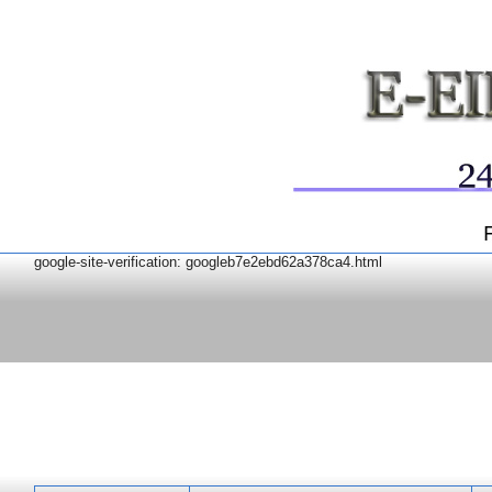
google-site-verification: googleb7e2ebd62a378ca4.html