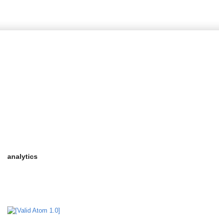
e-eidhseis.com Ε
analytics
google-site-verification: google4ab7a7541936cf40.html