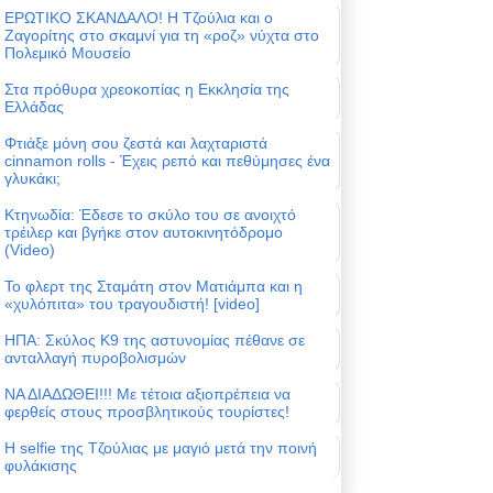
ΕΡΩΤΙΚΟ ΣΚΑΝΔΑΛΟ! Η Τζούλια και ο
Ζαγορίτης στο σκαμνί για τη «ροζ» νύχτα στο
Πολεμικό Μουσείο
Στα πρόθυρα χρεοκοπίας η Εκκλησία της
Ελλάδας
Φτιάξε μόνη σου ζεστά και λαχταριστά
cinnamon rolls - Έχεις ρεπό και πεθύμησες ένα
γλυκάκι;
Κτηνωδία: Έδεσε το σκύλο του σε ανοιχτό
τρέιλερ και βγήκε στον αυτοκινητόδρομο
(Video)
Το φλερτ της Σταμάτη στον Ματιάμπα και η
«χυλόπιτα» του τραγουδιστή! [video]
ΗΠΑ: Σκύλος Κ9 της αστυνομίας πέθανε σε
ανταλλαγή πυροβολισμών
ΝΑ ΔΙΑΔΩΘΕΙ!!! Με τέτοια αξιοπρέπεια να
φερθείς στους προσβλητικούς τουρίστες!
Η selfie της Τζούλιας με μαγιό μετά την ποινή
φυλάκισης