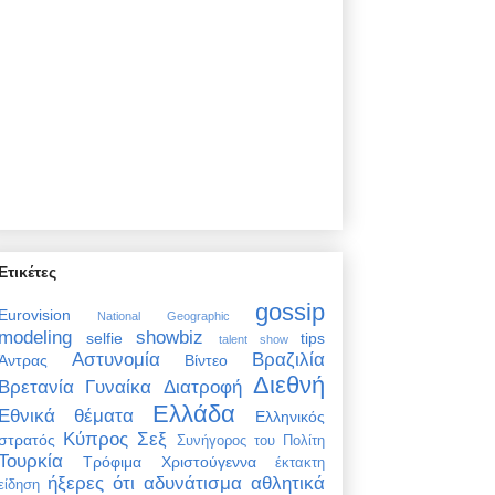
Ετικέτες
gossip
Eurovision
National Geographic
modeling
showbiz
selfie
tips
talent show
Αστυνομία
Βραζιλία
Άντρας
Βίντεο
Διεθνή
Βρετανία
Γυναίκα
Διατροφή
Ελλάδα
Εθνικά θέματα
Ελληνικός
Κύπρος
Σεξ
στρατός
Συνήγορος του Πολίτη
Τουρκία
Τρόφιμα
Χριστούγεννα
έκτακτη
ήξερες ότι
αδυνάτισμα
αθλητικά
είδηση