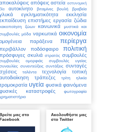
αποκαλύψεις
απόψεις
αστεία
αστυνομική
αυτοκίνητο
βιταμίνες
βουλή
βραβεία
βία
γλυκά
εγκληματικότητα
εκκλησία
εκπαίδευση
επιστήμες
εργασία
ζώδια
κοινωνικά
κακοποίηση ζώων
μυστικά και
οικονομία
ναρκωτικά
συμβουλές
μόδα
περίεργα
ομογένεια
παράξενα
πολιτική
περιβάλλον
ποδόσφαιρο
πρόσφυγες
σκυλιά
συμβουλές
στρατός
συμβουλές ομορφιάς
συμβουλές υγείας
συνταγές
συναυλίες
συνεντεύξεις
συντάξεις
σχέσεις
τεχνολογία
τοπική
ταλέντα
αυτοδιοίκηση
τράπεζες
τρίτη ηλικία
υγεία
τρομοκρατία
φυσικά φαινόμενα
φυσικές καταστροφές
φωτογραφία
χρηματιστήριο
Βρείτε μας στο
Ακολουθήστε μας
Facebook
στο Twitter