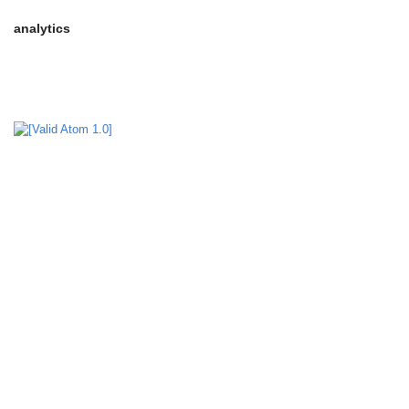
analytics
google-site-verification: google4ab7a7541936cf40.html