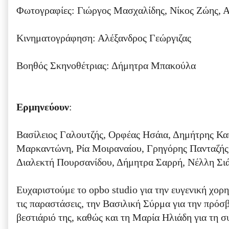
Φωτογραφίες: Γιώργος Μασχαλίδης, Νίκος Ζώης, Α
Κινηματογράφηση: Αλέξανδρος Γεώργιζας
Βοηθός Σκηνοθέτριας: Δήμητρα Μπακούλα
Ερμηνεύουν
:
Βασίλειος Γαλουτζής, Ορφέας Ησάια, Δημήτρης Κα
Μαρκαντώνη, Ρία Μοιραναίου, Γρηγόρης Πανταζής
Διαλεκτή Πουρσανίδου, Δήμητρα Σαρρή, Νέλλη Σι
Ευχαριστούμε το opbo studio για την ευγενική χορη
τις παραστάσεις, την Βασιλική Σύρμα για την πρό
βεστιάριό της, καθώς και τη Μαρία Ηλιάδη για τη σ