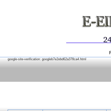
google-site-verification: googleb7e2ebd62a378ca4.html