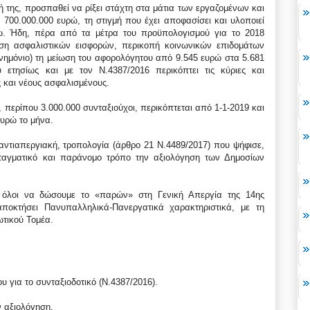
κή της, προσπαθεί να ρίξει στάχτη στα μάτια των εργαζομένων και
700.000.000 ευρώ, τη στιγμή που έχει αποφασίσει και υλοποιεί
ρώ. Ήδη, πέρα από τα μέτρα του προϋπολογισμού για το 2018
ηση ασφαλιστικών εισφορών, περικοπή κοινωνικών επιδομάτων
 μνημόνιο) τη μείωση του αφορολόγητου από 9.545 ευρώ στα 5.681
ετησίως και με τον Ν.4387/2016 περικόπτει τις κύριες και
ς και νέους ασφαλισμένους.
ερίπου 3.000.000 συνταξιούχοι, περικόπτεται από 1-1-2019 και
ευρώ το μήνα.
αντιαπεργιακή, τροπολογία (άρθρο 21 Ν.4489/2017) που ψήφισε,
νταγματικό και παράνομο τρόπο την αξιολόγηση των Δημοσίων
όλοι να δώσουμε το «παρών» στη Γενική Απεργία της 14ης
ποκτήσει Πανυπαλληλικά-Πανεργατικά χαρακτηριστικά, με τη
ωτικού Τομέα.
 για το συνταξιοδοτικό (Ν.4387/2016).
ν αξιολόγηση.