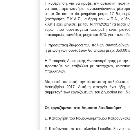
Η κυβέρνηση, για να κρύψει την αντιλαϊκή πολιτι
να τους παραπλανήσει, ανακοινώνοντας μέρισμα 
με το 3ο και το 4ο μνημόνιο μέτρα 17 δις ευ
(κατάργηση Ε.Κ.Α.Σ., αύξηση του Φ.Π.Α., αύξ
κ.λπ.) έχει ψηφίσει με τον Ν.4442/2017 (τέταρτο
ευρώ, που συνεπάγεται αφαίμαξη ενός μισθού 
επικουρικές συντάξεις μέχρι και 40% για παλαιού
Η προσωπική διαφορά των παλιών συνταξιούχων, π
η μείωση των συντάξεων θα φτάσει μέχρι 350,00 
Η Υπουργός Διοικητικής Ανασυγκρότησης με την 
προσπαθεί να επιβάλλει με αυταρχικό, αντισυ
Υπαλλήλων.
Μπροστά σε αυτή την κατάσταση καλούμαστε 
Δεκεμβρίου 2017. Αυτή η απεργία έχει ήδη, α
συμμετοχή των εργαζομένων του Δημοσίου και Ιδι
Ως εργαζόμενοι στο Δημόσιο διεκδικούμε:
1. Κατάργηση του Νόμου-λαιμητόμου Κατρούγκαλου
2. Κατάργηση της τροπολογίας Γεροβασίλη για τη