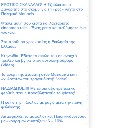
ΕΡΩΤΙΚΟ ΣΚΑΝΔΑΛΟ! Η Τζούλια και ο
Ζαγορίτης στο σκαμνί για τη «ροζ» νύχτα στο
Πολεμικό Μουσείο
Φτιάξε μόνη σου ζεστά και λαχταριστά
cinnamon rolls - Έχεις ρεπό και πεθύμησες ένα
γλυκάκι;
Στα πρόθυρα χρεοκοπίας η Εκκλησία της
Ελλάδας
Κτηνωδία: Έδεσε το σκύλο του σε ανοιχτό
τρέιλερ και βγήκε στον αυτοκινητόδρομο
(Video)
Το φλερτ της Σταμάτη στον Ματιάμπα και η
«χυλόπιτα» του τραγουδιστή! [video]
ΝΑ ΔΙΑΔΩΘΕΙ!!! Με τέτοια αξιοπρέπεια να
φερθείς στους προσβλητικούς τουρίστες!
Η selfie της Τζούλιας με μαγιό μετά την ποινή
φυλάκισης
Απασφαλίζει το ασφαλιστικό: Ποιοι κινδυνεύουν
με «κούρεμα» συντάξεων 6 – 10%