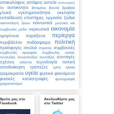
αποκαλύψεις
απόψεις
αστεία
αστυνομική
αυτοκίνητο
βιταμίνες
βουλή
βραβεία
βία
γλυκά
εγκληματικότητα
εκκλησία
εκπαίδευση
επιστήμες
εργασία
ζώδια
κοινωνικά
κακοποίηση ζώων
μυστικά και
οικονομία
ναρκωτικά
συμβουλές
μόδα
περίεργα
ομογένεια
παράξενα
πολιτική
περιβάλλον
ποδόσφαιρο
πρόσφυγες
σκυλιά
συμβουλές
στρατός
συμβουλές ομορφιάς
συμβουλές υγείας
συνταγές
συναυλίες
συνεντεύξεις
συντάξεις
σχέσεις
τεχνολογία
τοπική
ταλέντα
αυτοδιοίκηση
τράπεζες
τρίτη ηλικία
υγεία
τρομοκρατία
φυσικά φαινόμενα
φυσικές καταστροφές
φωτογραφία
χρηματιστήριο
Βρείτε μας στο
Ακολουθήστε μας
Facebook
στο Twitter