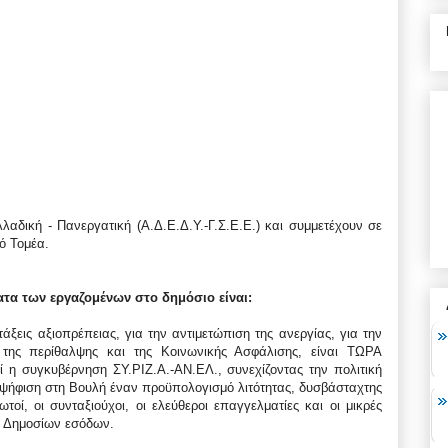
λαδική - Πανεργατική (Α.Δ.Ε.Δ.Υ.-Γ.Σ.Ε.Ε.) και συμμετέχουν σε
κό Τομέα.
τα των εργαζομένων στο δημόσιο είναι:
άξεις αξιοπρέπειας, για την αντιμετώπιση της ανεργίας, για την
 της περίθαλψης και της Κοινωνικής Ασφάλισης, είναι ΤΩΡΑ
ί η συγκυβέρνηση ΣΥ.ΡΙΖ.Α.-ΑΝ.ΕΛ., συνεχίζοντας την πολιτική
 ψήφιση στη Βουλή έναν προϋπολογισμό λιτότητας, δυσβάσταχτης
οί, οι συνταξιούχοι, οι ελεύθεροι επαγγελματίες και οι μικρές
ν Δημοσίων εσόδων.