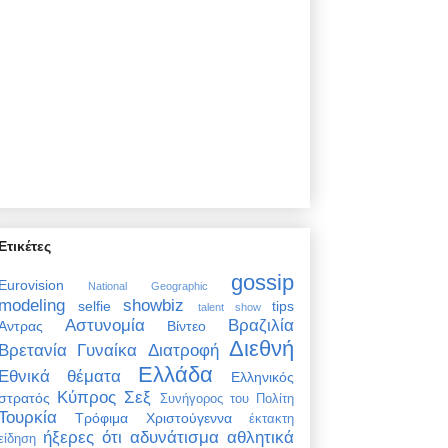
Ετικέτες
gossip
Eurovision
National Geographic
modeling
showbiz
selfie
tips
talent show
Αστυνομία
Βραζιλία
Άντρας
Βίντεο
Διεθνή
Βρετανία
Γυναίκα
Διατροφή
Ελλάδα
Εθνικά θέματα
Ελληνικός
Κύπρος
Σεξ
στρατός
Συνήγορος του Πολίτη
Τουρκία
Τρόφιμα
Χριστούγεννα
έκτακτη
ήξερες ότι
αδυνάτισμα
αθλητικά
είδηση