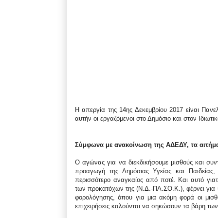
Η απεργία της 14ης Δεκεμβρίου 2017 είναι Πανελ
αυτήν οι εργαζόμενοι στο Δημόσιο και στον Ιδιωτι
Σύμφωνα με ανακοίνωση της ΑΔΕΔΥ, τα αιτήμα
Ο αγώνας για να διεκδικήσουμε μισθούς και συντ
προαγωγή της Δημόσιας Υγείας και Παιδείας,
περισσότερο αναγκαίος από ποτέ. Και αυτό γιατ
των προκατόχων της (Ν.Δ.-ΠΑ.ΣΟ.Κ.), φέρνει για
φορολόγησης, όπου για μια ακόμη φορά οι μισθωτ
επιχειρήσεις καλούνται να σηκώσουν τα βάρη τω